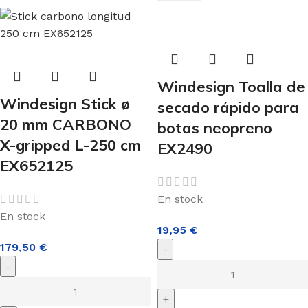
Windesign Toalla de
Windesign Stick ø
secado rápido para
20 mm CARBONO
botas neopreno
X-gripped L-250 cm
EX2490
EX652125
En stock
En stock
19,95
€
179,50
€
-
-
+