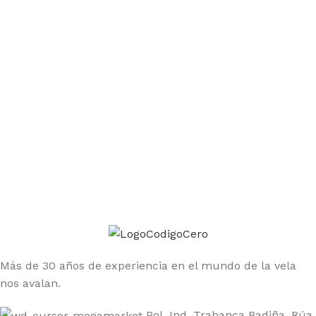
Únete a la comunidad Código Cero
Sé el primero en enterarte de las ofertas y nuevos
productos
Más de 30 años de experiencia en el mundo de la vela
nos avalan.
Pol. Ind. Trabanca Badiña, Rúa