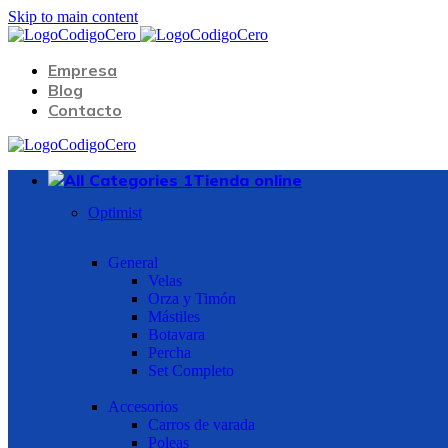
Skip to main content
Empresa
Blog
Contacto
Tienda online
Optimist
General
Velas
Orza y Timón
Mástiles
Botavara
Percha
Set Completo
Accesorios
Carros de varada
Poleas