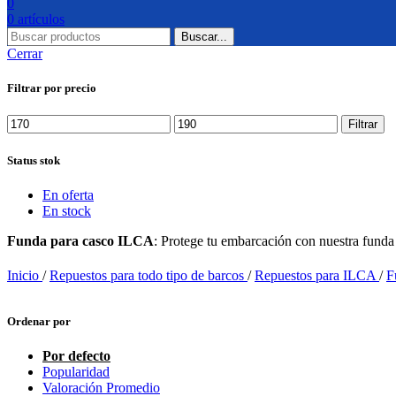
0
0
artículos
Buscar...
Cerrar
Filtrar por precio
Precio
Precio
Filtrar
mínimo
máximo
Status stok
En oferta
En stock
Funda para casco ILCA
: Protege tu embarcación con nuestra funda
Inicio
/
Repuestos para todo tipo de barcos
/
Repuestos para ILCA
/
F
Ordenar por
Por defecto
Popularidad
Valoración Promedio