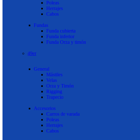
Poleas
Herrajes
Cabos
Fundas
Funda cubierta
Funda inferior
Funda Orza y timón
49er
General
Mástiles
Velas
Orza y Timón
Rigging
Trapecio
Accesorios
Carros de varada
Poleas
Herrajes
Cabos