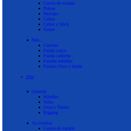
Carros de varada
Poleas
Herrajes
Cabos
Cañas y Stick
Varios
Más...
Cinchas
Funda casco
Funda cubierta
Fundas mástiles
Fundas Orza y timón
29er
General
Mástiles
Velas
Orza y Timón
Rigging
Accesorios
Carros de varada