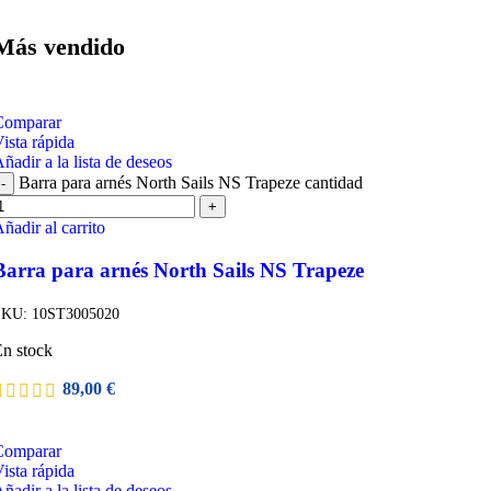
Más vendido
Comparar
ista rápida
ñadir a la lista de deseos
Barra para arnés North Sails NS Trapeze cantidad
-
+
ñadir al carrito
Barra para arnés North Sails NS Trapeze
SKU:
10ST3005020
n stock
89,00
€
Comparar
ista rápida
ñadir a la lista de deseos