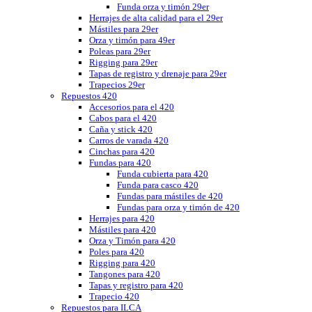
Funda orza y timón 29er
Herrajes de alta calidad para el 29er
Mástiles para 29er
Orza y timón para 49er
Poleas para 29er
Rigging para 29er
Tapas de registro y drenaje para 29er
Trapecios 29er
Repuestos 420
Accesorios para el 420
Cabos para el 420
Caña y stick 420
Carros de varada 420
Cinchas para 420
Fundas para 420
Funda cubierta para 420
Funda para casco 420
Fundas para mástiles de 420
Fundas para orza y timón de 420
Herrajes para 420
Mástiles para 420
Orza y Timón para 420
Poles para 420
Rigging para 420
Tangones para 420
Tapas y registro para 420
Trapecio 420
Repuestos para ILCA