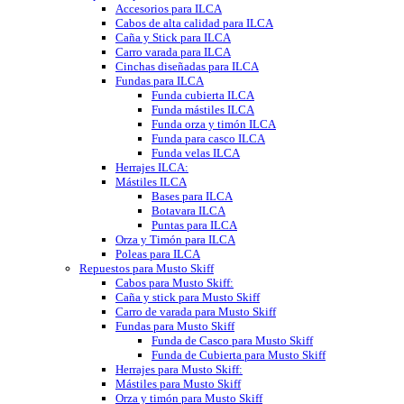
Accesorios para ILCA
Cabos de alta calidad para ILCA
Caña y Stick para ILCA
Carro varada para ILCA
Cinchas diseñadas para ILCA
Fundas para ILCA
Funda cubierta ILCA
Funda mástiles ILCA
Funda orza y timón ILCA
Funda para casco ILCA
Funda velas ILCA
Herrajes ILCA:
Mástiles ILCA
Bases para ILCA
Botavara ILCA
Puntas para ILCA
Orza y Timón para ILCA
Poleas para ILCA
Repuestos para Musto Skiff
Cabos para Musto Skiff:
Caña y stick para Musto Skiff
Carro de varada para Musto Skiff
Fundas para Musto Skiff
Funda de Casco para Musto Skiff
Funda de Cubierta para Musto Skiff
Herrajes para Musto Skiff:
Mástiles para Musto Skiff
Orza y timón para Musto Skiff