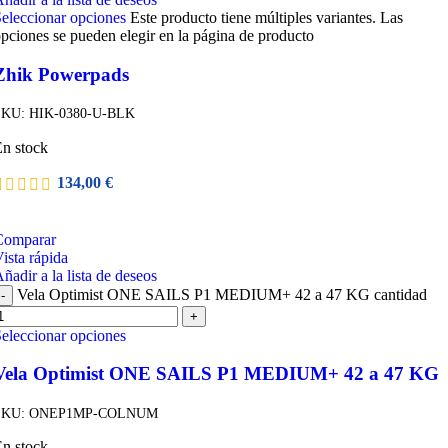
eleccionar opciones
Este producto tiene múltiples variantes. Las
pciones se pueden elegir en la página de producto
Zhik Powerpads
SKU:
HIK-0380-U-BLK
n stock
134,00
€
Comparar
ista rápida
ñadir a la lista de deseos
Vela Optimist ONE SAILS P1 MEDIUM+ 42 a 47 KG cantidad
-
+
eleccionar opciones
Vela Optimist ONE SAILS P1 MEDIUM+ 42 a 47 KG
SKU:
ONEP1MP-COLNUM
n stock