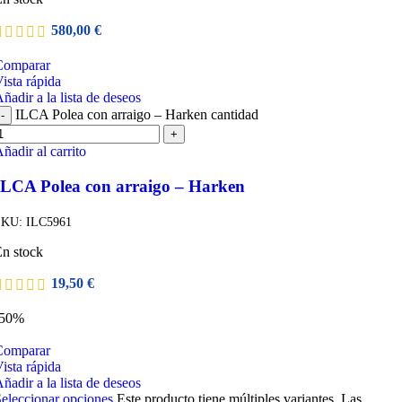
580,00
€
Comparar
ista rápida
ñadir a la lista de deseos
ILCA Polea con arraigo – Harken cantidad
-
+
ñadir al carrito
ILCA Polea con arraigo – Harken
SKU:
ILC5961
n stock
19,50
€
-50%
Comparar
ista rápida
ñadir a la lista de deseos
eleccionar opciones
Este producto tiene múltiples variantes. Las