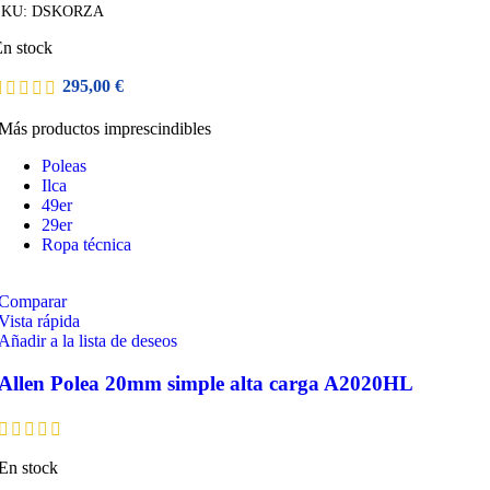
SKU:
DSKORZA
n stock
295,00
€
Más productos imprescindibles
Poleas
Ilca
49er
29er
Ropa técnica
Comparar
Vista rápida
Añadir a la lista de deseos
Allen Polea 20mm simple alta carga A2020HL
En stock