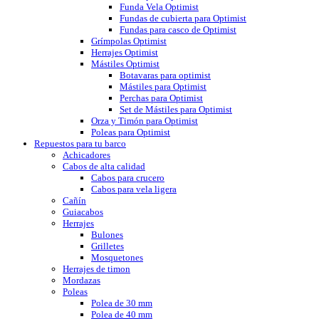
Funda Vela Optimist
Fundas de cubierta para Optimist
Fundas para casco de Optimist
Grímpolas Optimist
Herrajes Optimist
Mástiles Optimist
Botavaras para optimist
Mástiles para Optimist
Perchas para Optimist
Set de Mástiles para Optimist
Orza y Timón para Optimist
Poleas para Optimist
Repuestos para tu barco
Achicadores
Cabos de alta calidad
Cabos para crucero
Cabos para vela ligera
Cañín
Guiacabos
Herrajes
Bulones
Grilletes
Mosquetones
Herrajes de timon
Mordazas
Poleas
Polea de 30 mm
Polea de 40 mm