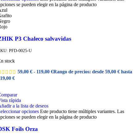
pciones se pueden elegir en la página de producto
Azul
rafito
Negro
Rojo
ZHIK P3 Chaleco salvavidas
SKU:
PFD-0025-U
n stock
59,00
€
-
119,00
€
Rango de precios: desde 59,00 € hasta
19,00 €
Comparar
ista rápida
ñadir a la lista de deseos
eleccionar opciones
Este producto tiene múltiples variantes. Las
pciones se pueden elegir en la página de producto
DSK Foils Orza