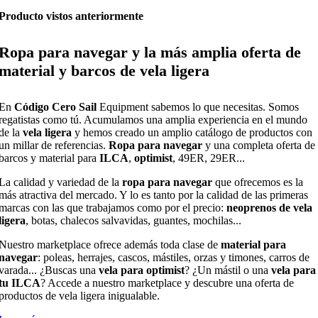
Producto vistos anteriormente
Ropa para navegar y la más amplia oferta de
material y barcos de vela ligera
En
Código Cero Sail
Equipment sabemos lo que necesitas. Somos
regatistas como tú. Acumulamos una amplia experiencia en el mundo
de la
vela ligera
y hemos creado un amplio catálogo de productos con
un millar de referencias.
Ropa para navegar
y una completa oferta de
barcos y material para
ILCA
,
optimist
, 49ER, 29ER...
La calidad y variedad de la
ropa para navegar
que ofrecemos es la
más atractiva del mercado. Y lo es tanto por la calidad de las primeras
marcas con las que trabajamos como por el precio:
neoprenos de vela
ligera
, botas, chalecos salvavidas, guantes, mochilas...
Nuestro marketplace ofrece además toda clase de
material para
navegar
: poleas, herrajes, cascos, mástiles, orzas y timones, carros de
varada... ¿Buscas una
vela para optimist
? ¿Un mástil o una
vela para
tu ILCA
? Accede a nuestro marketplace y descubre una oferta de
productos de vela ligera inigualable.