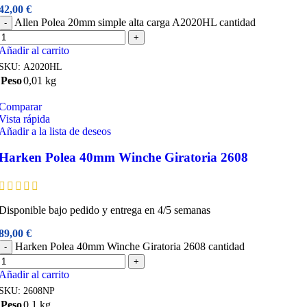
42,00
€
Allen Polea 20mm simple alta carga A2020HL cantidad
-
+
Añadir al carrito
SKU:
A2020HL
Peso
0,01 kg
Comparar
Vista rápida
Añadir a la lista de deseos
Harken Polea 40mm Winche Giratoria 2608
Disponible bajo pedido y entrega en 4/5 semanas
89,00
€
Harken Polea 40mm Winche Giratoria 2608 cantidad
-
+
Añadir al carrito
SKU:
2608NP
Peso
0,1 kg