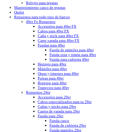
Relojes para regatas
Mantenimiento casco de regatas
Outlet
Repuestos para todo tipo de barcos
49er Fx Repuestos
Accesorios para 49er FX
Cabos para 49er FX
Caña y stick para 49er FX
Carro varada para 49er FX
Fundas para 49er
Funda de mástiles para 49er
Funda orza y timón para 49er
Funda para cubierta 49er
Herrajes para 49er
Mástiles para 49er
Orzas y timones para 49er
Poleas para 49er
Rigging para 49er
Trapecios para 49er
Repuestos 29er
Accesorios para 29er
Cabos especializados para tu 29er
Cañas y sticks para 29er
Carros de varada para 29er
Funda para 29er
Funda casco
Funda de cubierta 29er
Funda mastiles 29er