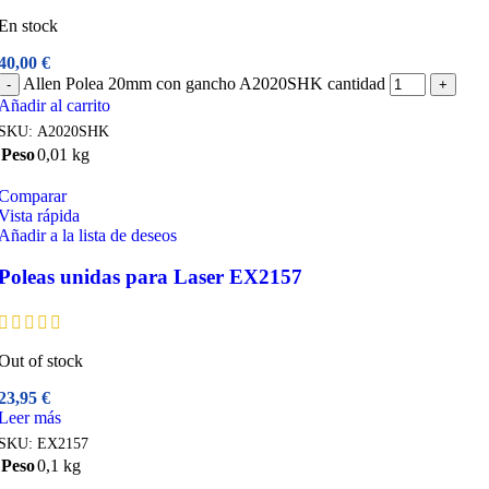
En stock
40,00
€
Allen Polea 20mm con gancho A2020SHK cantidad
-
+
Añadir al carrito
SKU:
A2020SHK
Peso
0,01 kg
Comparar
Vista rápida
Añadir a la lista de deseos
Poleas unidas para Laser EX2157
Out of stock
23,95
€
Leer más
SKU:
EX2157
Peso
0,1 kg