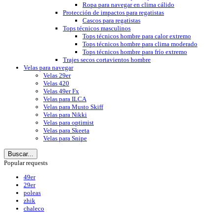
Ropa para navegar en clima cálido
Protección de impactos para regatistas
Cascos para regatistas
Tops técnicos masculinos
Tops técnicos hombre para calor extremo
Tops técnicos hombre para clima moderado
Tops técnicos hombre para frío extremo
Trajes secos cortavientos hombre
Velas para navegar
Velas 29er
Velas 420
Velas 49er Fx
Velas para ILCA
Velas para Musto Skiff
Velas para Nikki
Velas para optimist
Velas para Skeeta
Velas para Snipe
Buscar...
Popular requests
49er
29er
poleas
zhik
chaleco