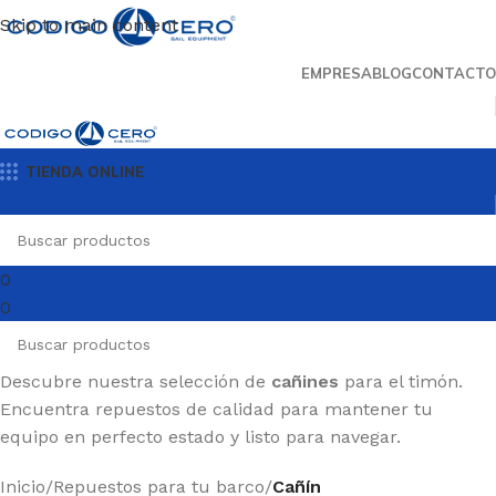
Skip to main content
EMPRESA
BLOG
CONTACTO
TIENDA ONLINE
0
0
Descubre nuestra selección de
cañines
para el timón.
Encuentra repuestos de calidad para mantener tu
equipo en perfecto estado y listo para navegar.
Inicio
/
Repuestos para tu barco
/
Cañín