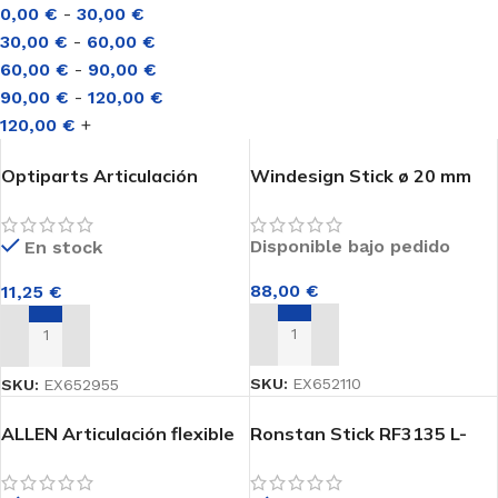
0,00
€
-
30,00
€
30,00
€
-
60,00
€
GENERAL
60,00
€
-
90,00
€
Velas
90,00
€
-
120,00
€
120,00
€
+
Orza y Timón
Mástiles
Optiparts Articulación
Windesign Stick ø 20 mm
desmontable con nervio
CARBONO X-gripped L-100
Botavara
para stick ø 20 mm
cm EX6521110
Percha
Disponible bajo pedido
En stock
EX652955
Set Completo
88,00
€
11,25
€
AÑADIR AL CARRITO
AÑADIR AL CARRITO
SKU:
EX652110
SKU:
EX652955
ACCESORIOS
ALLEN Articulación flexible
Ronstan Stick RF3135 L-
Carros de varada
cañín A5198
1260
Poleas