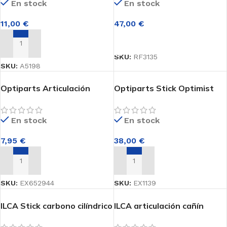
En stock
En stock
Herrajes
Flotadores
11,00
€
47,00
€
AÑADIR AL CARRITO
Cabos
AÑADIR AL CARRITO
SKU:
RF3135
Cañas y Stick
SKU:
A5198
Cinchas
Optiparts Articulación
Optiparts Stick Optimist
Básica EX652944
EX1139
En stock
En stock
FUNDAS
7,95
€
38,00
€
Funda mástiles
Funda casco
AÑADIR AL CARRITO
AÑADIR AL CARRITO
Funda cubierta
SKU:
EX652944
SKU:
EX1139
Funda orza y timón
ILCA Stick carbono cilíndrico
ILCA articulación cañín
Funda vela
ø 25 x L-1300
R0840