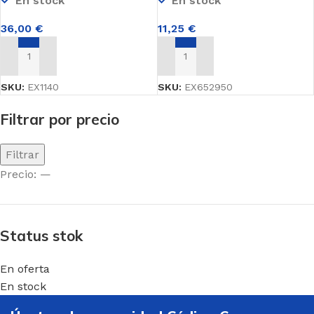
En stock
En stock
36,00
€
11,25
€
AÑADIR AL CARRITO
AÑADIR AL CARRITO
SKU:
EX1140
SKU:
EX652950
Filtrar por precio
Filtrar
Precio:
—
Status stok
En oferta
En stock