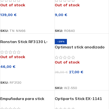
Out of stock
Out of stock
139,00
€
9,00
€
LEER MÁS
LEER MÁS
SKU:
TN NN66
SKU:
R0840
Ronstan Stick RF3130 L-
-29%
1030 mm
Optimast stick anodizado
color oro W-550
Out of stock
Out of stock
46,00
€
27,00
€
38,00
€
LEER MÁS
LEER MÁS
SKU:
RF3130
SKU:
WZ-550
Empuñadura para stick
Optiparts Stick EX-1141
JAMAICA