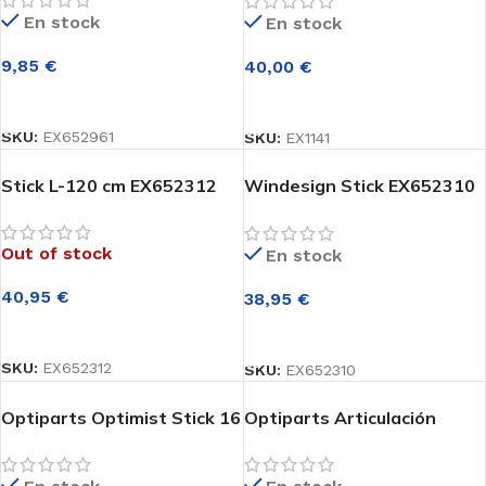
En stock
En stock
9,85
€
40,00
€
AÑADIR AL CARRITO
AÑADIR AL CARRITO
SKU:
EX652961
SKU:
EX1141
Stick L-120 cm EX652312
Windesign Stick EX652310
L-1000 mm
Out of stock
En stock
40,95
€
38,95
€
LEER MÁS
AÑADIR AL CARRITO
SKU:
EX652312
SKU:
EX652310
Optiparts Optimist Stick 16
Optiparts Articulación
mm EX1140
desmontable con nervio –
EX652950