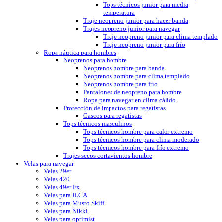
Tops técnicos junior para media
temperatura
Traje neopreno junior para hacer banda
Trajes neopreno junior para navegar
Traje neopreno junior para clima templado
Traje neopreno junior para frío
Ropa náutica para hombres
Neoprenos para hombre
Neoprenos hombre para banda
Neoprenos hombre para clima templado
Neoprenos hombre para frío
Pantalones de neopreno para hombre
Ropa para navegar en clima cálido
Protección de impactos para regatistas
Cascos para regatistas
Tops técnicos masculinos
Tops técnicos hombre para calor extremo
Tops técnicos hombre para clima moderado
Tops técnicos hombre para frío extremo
Trajes secos cortavientos hombre
Velas para navegar
Velas 29er
Velas 420
Velas 49er Fx
Velas para ILCA
Velas para Musto Skiff
Velas para Nikki
Velas para optimist