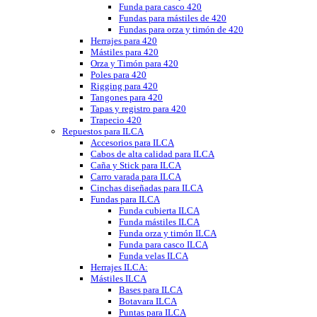
Funda para casco 420
Fundas para mástiles de 420
Fundas para orza y timón de 420
Herrajes para 420
Mástiles para 420
Orza y Timón para 420
Poles para 420
Rigging para 420
Tangones para 420
Tapas y registro para 420
Trapecio 420
Repuestos para ILCA
Accesorios para ILCA
Cabos de alta calidad para ILCA
Caña y Stick para ILCA
Carro varada para ILCA
Cinchas diseñadas para ILCA
Fundas para ILCA
Funda cubierta ILCA
Funda mástiles ILCA
Funda orza y timón ILCA
Funda para casco ILCA
Funda velas ILCA
Herrajes ILCA:
Mástiles ILCA
Bases para ILCA
Botavara ILCA
Puntas para ILCA