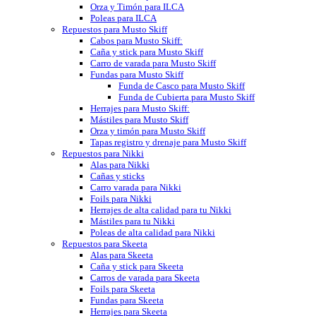
Orza y Timón para ILCA
Poleas para ILCA
Repuestos para Musto Skiff
Cabos para Musto Skiff:
Caña y stick para Musto Skiff
Carro de varada para Musto Skiff
Fundas para Musto Skiff
Funda de Casco para Musto Skiff
Funda de Cubierta para Musto Skiff
Herrajes para Musto Skiff:
Mástiles para Musto Skiff
Orza y timón para Musto Skiff
Tapas registro y drenaje para Musto Skiff
Repuestos para Nikki
Alas para Nikki
Cañas y sticks
Carro varada para Nikki
Foils para Nikki
Herrajes de alta calidad para tu Nikki
Mástiles para tu Nikki
Poleas de alta calidad para Nikki
Repuestos para Skeeta
Alas para Skeeta
Caña y stick para Skeeta
Carros de varada para Skeeta
Foils para Skeeta
Fundas para Skeeta
Herrajes para Skeeta