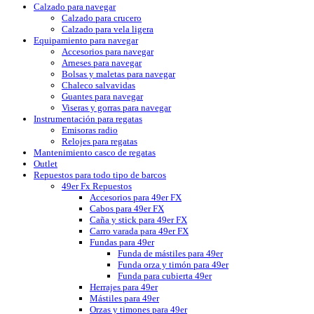
Calzado para navegar
Calzado para crucero
Calzado para vela ligera
Equipamiento para navegar
Accesorios para navegar
Arneses para navegar
Bolsas y maletas para navegar
Chaleco salvavidas
Guantes para navegar
Viseras y gorras para navegar
Instrumentación para regatas
Emisoras radio
Relojes para regatas
Mantenimiento casco de regatas
Outlet
Repuestos para todo tipo de barcos
49er Fx Repuestos
Accesorios para 49er FX
Cabos para 49er FX
Caña y stick para 49er FX
Carro varada para 49er FX
Fundas para 49er
Funda de mástiles para 49er
Funda orza y timón para 49er
Funda para cubierta 49er
Herrajes para 49er
Mástiles para 49er
Orzas y timones para 49er