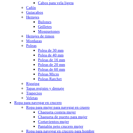
Cabos para vela ligera
Cañín
Guiacabos
Herrajes
Bulones
Grilletes
Mosquetones
Herrajes de timon
Mordazas
Poleas
Polea de 30 mm
Polea de 40 mm
Poleas de 16 mm
Poleas de 20 mm
Poleas de 60 mm
Poleas Micro
Poleas Ratchet
Rigging
Tapas registro y drenaje
Trapecios
Veletas
Ropa para navegar en crucero
Ropa para mujer para navegar en cruero
Chaqueta costera mujer
Chaqueta de puerto para mujer
Cortavientos mujer
Pantalón peto crucero mujer
Ropa para navegar en crucero para hombre