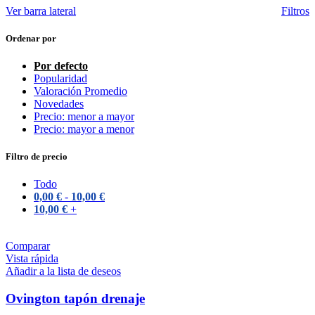
Ver barra lateral
Filtros
Ordenar por
Por defecto
Popularidad
Valoración Promedio
Novedades
Precio: menor a mayor
Precio: mayor a menor
Filtro de precio
Todo
0,00
€
-
10,00
€
10,00
€
+
Comparar
Vista rápida
Añadir a la lista de deseos
Ovington tapón drenaje