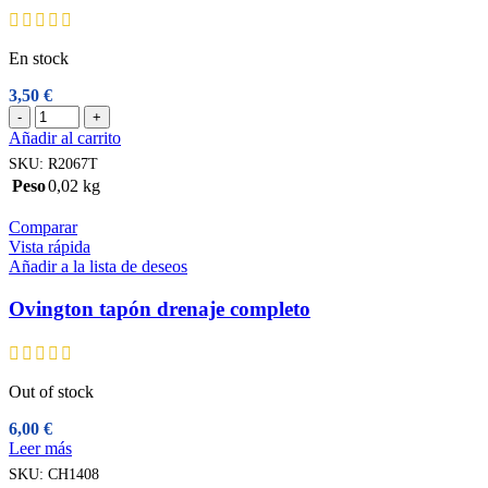
En stock
3,50
€
Ovington
-
+
tapón
Añadir al carrito
drenaje
SKU:
R2067T
cantidad
Peso
0,02 kg
Comparar
Vista rápida
Añadir a la lista de deseos
Ovington tapón drenaje completo
Out of stock
6,00
€
Leer más
SKU:
CH1408