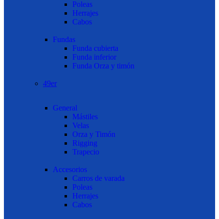
Poleas
Herrajes
Cabos
Fundas
Funda cubierta
Funda inferior
Funda Orza y timón
49er
General
Mástiles
Velas
Orza y Timón
Rigging
Trapecio
Accesorios
Carros de varada
Poleas
Herrajes
Cabos