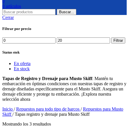
0
0
artículos
Buscar...
Cerrar
Filtrar por precio
Precio
Precio
Filtrar
mínimo
máximo
Status stok
En oferta
En stock
Tapas de Registro y Drenaje para Musto Skiff
: Mantén tu
embarcación en óptimas condiciones con nuestras tapas de registro y
drenaje diseñadas específicamente para el Musto Skiff. Asegura un
drenaje eficiente y protege tu embarcación. ¡Explora nuestra
selección ahora
Inicio
/
Repuestos para todo tipo de barcos
/
Repuestos para Musto
Skiff
/
Tapas registro y drenaje para Musto Skiff
Mostrando los 3 resultados