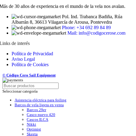
Más de 30 años de experiencia en el mundo de la vela nos avalan.
Pol. Ind. Trabanca Badiña, Rúa
Albarrán 8, 36613 Vilagarcía de Arousa, Pontevedra
Phone: +34 692 89 84 89
Mail: info@codigocerose.com
Links de interés
Política de Privacidad
Aviso Legal
Política de Cookies
© Código Cero Sail Equipment
Seleccionar categoría
Asistencia eléctrica para foiling
Barcos de vela ligera en venta
Barcos 29er
Casco nuevo 420
Cascos ILCA
Nikki
Optimist
Skeeta