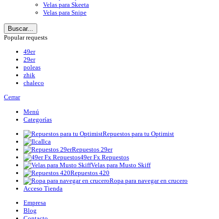
Velas para Skeeta
Velas para Snipe
Buscar...
Popular requests
49er
29er
poleas
zhik
chaleco
Cerrar
Menú
Categorías
Repuestos para tu Optimist
Ilca
Repuestos 29er
49er Fx Repuestos
Velas para Musto Skiff
Repuestos 420
Ropa para navegar en crucero
Acceso Tienda
Empresa
Blog
Contacto