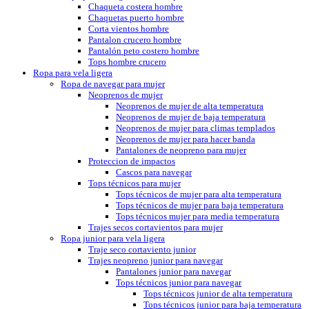
Chaqueta costera hombre
Chaquetas puerto hombre
Corta vientos hombre
Pantalon crucero hombre
Pantalón peto costero hombre
Tops hombre crucero
Ropa para vela ligera
Ropa de navegar para mujer
Neoprenos de mujer
Neoprenos de mujer de alta temperatura
Neoprenos de mujer de baja temperatura
Neoprenos de mujer para climas templados
Neoprenos de mujer para hacer banda
Pantalones de neopreno para mujer
Proteccion de impactos
Cascos para navegar
Tops técnicos para mujer
Tops técnicos de mujer para alta temperatura
Tops técnicos de mujer para baja temperatura
Tops técnicos mujer para media temperatura
Trajes secos cortavientos para mujer
Ropa junior para vela ligera
Traje seco cortaviento junior
Trajes neopreno junior para navegar
Pantalones junior para navegar
Tops técnicos junior para navegar
Tops técnicos junior de alta temperatura
Tops técnicos junior para baja temperatura