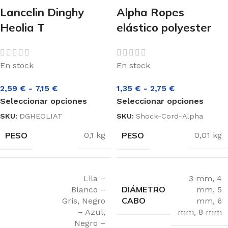
Lancelin Dinghy
Alpha Ropes
Heolia T
elástico polyester
En stock
En stock
2,59
€
-
7,15
€
1,35
€
-
2,75
€
Seleccionar opciones
Seleccionar opciones
SKU:
DGHEOLIAT
SKU:
Shock-Cord-Alpha
PESO
PESO
0,1 kg
0,01 kg
Lila –
3 mm
,
4
DIÁMETRO
Blanco –
mm
,
5
CABO
Gris
,
Negro
mm
,
6
– Azul
,
mm
,
8 mm
Negro –