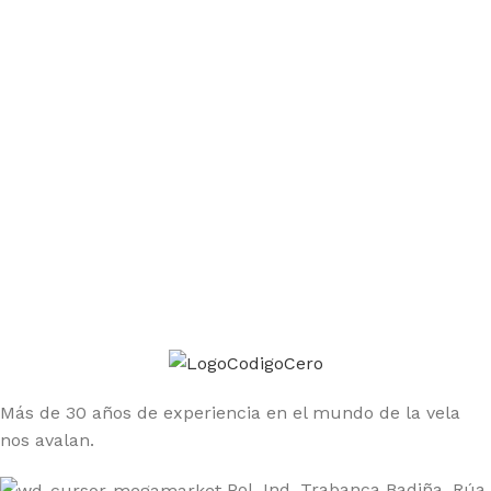
Únete a la comunidad Código Cero
Sé el primero en enterarte de las ofertas y nuevos
productos
Más de 30 años de experiencia en el mundo de la vela
nos avalan.
Pol. Ind. Trabanca Badiña, Rúa