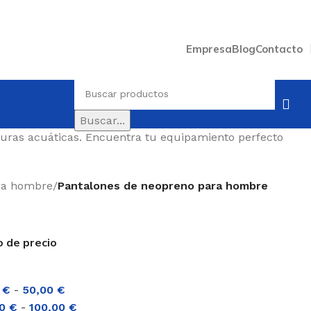
Empresa
Blog
Contacto
Buscar...
nturas acuáticas. Encuentra tu equipamiento perfecto
ra hombre
/
Pantalones de neopreno para hombre
o de precio
0
€
-
50,00
€
00
€
-
100,00
€