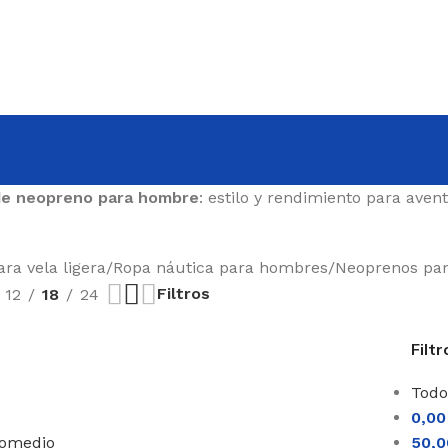
de neopreno para hombre
: estilo y rendimiento para ave
ra vela ligera
/
Ropa náutica para hombres
/
Neoprenos pa
Filtros
12
18
24
Filtr
Todo
0,0
romedio
50,