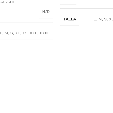
5-U-BLK
N/D
TALLA
L
,
M
,
S
,
X
L
,
M
,
S
,
XL
,
XS
,
XXL
,
XXXL