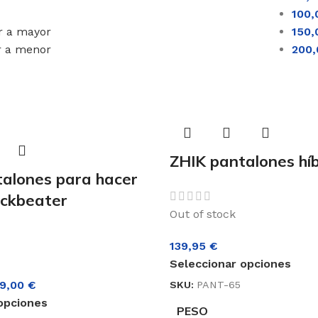
100
r a mayor
150
r a menor
200
ZHIK pantalones híb
alones para hacer
ckbeater
Out of stock
139,95
€
Seleccionar opciones
19,00
€
SKU:
PANT-65
opciones
PESO