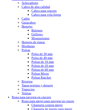
Achicadores
Cabos de alta calidad
Cabos para crucero
Cabos para vela ligera
Cañín
Guiacabos
Herrajes
Bulones
Grilletes
Mosquetones
Herrajes de timon
Mordazas
Poleas
Polea de 30 mm
Polea de 40 mm
Poleas de 16 mm
Poleas de 20 mm
Poleas de 60 mm
Poleas Micro
Poleas Ratchet
Rigging
Tapas registro y drenaje
Trapecios
Veletas
Ropa para navegar en crucero
Ropa para mujer para navegar en cruero
Chaqueta costera mujer
Chaqueta de puerto para mujer