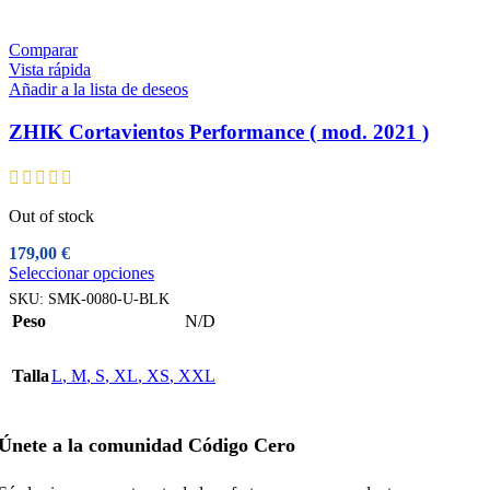
elegir
en
la
Comparar
página
Vista rápida
de
Añadir a la lista de deseos
producto
ZHIK Cortavientos Performance ( mod. 2021 )
Out of stock
179,00
€
Este
Seleccionar opciones
producto
SKU:
SMK-0080-U-BLK
tiene
Peso
N/D
múltiples
variantes.
Las
Talla
L
,
M
,
S
,
XL
,
XS
,
XXL
opciones
se
pueden
Únete a la comunidad Código Cero
elegir
en
la