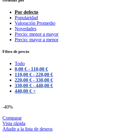
Ordenar por
Por defecto
Popularidad
Valoración Promedio
Novedades
Precio: menor a mayor
Precio: mayor a menor
Filtro de precio
Todo
0,00
€
-
110,00
€
110,00
€
-
220,00
€
220,00
€
-
330,00
€
330,00
€
-
440,00
€
440,00
€
+
-40%
Comparar
Vista rápida
Añadir a la lista de deseos