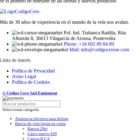
Sé el primero en enterarte de las ofertas y nuevos productos
página
de
producto
Más de 30 años de experiencia en el mundo de la vela nos avalan.
Pol. Ind. Trabanca Badiña, Rúa
Albarrán 8, 36613 Vilagarcía de Arousa, Pontevedra
Phone: +34 692 89 84 89
Mail: info@codigocerose.com
Links de interés
Política de Privacidad
Aviso Legal
Política de Cookies
© Código Cero Sail Equipment
Seleccionar categoría
Asistencia eléctrica para foiling
Barcos de vela ligera en venta
Barcos 29er
Casco nuevo 420
Cascos ILCA