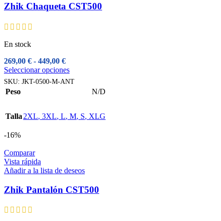
Zhik Chaqueta CST500
En stock
Rango
269,00
€
-
449,00
€
de
Este
Seleccionar opciones
precios:
producto
SKU:
JKT-0500-M-ANT
desde
tiene
Peso
N/D
269,00 €
múltiples
hasta
variantes.
449,00 €
Las
Talla
2XL
,
3XL
,
L
,
M
,
S
,
XLG
opciones
se
-16%
pueden
elegir
Comparar
en
Vista rápida
la
Añadir a la lista de deseos
página
de
Zhik Pantalón CST500
producto