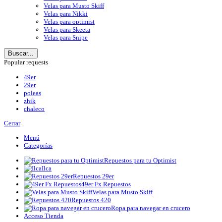
Velas para Musto Skiff
Velas para Nikki
Velas para optimist
Velas para Skeeta
Velas para Snipe
Buscar...
Popular requests
49er
29er
poleas
zhik
chaleco
Cerrar
Menú
Categorías
Repuestos para tu Optimist
Ilca
Repuestos 29er
49er Fx Repuestos
Velas para Musto Skiff
Repuestos 420
Ropa para navegar en crucero
Acceso Tienda