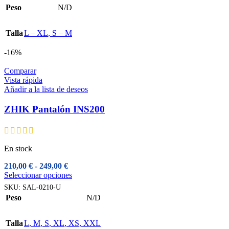
tiene
Peso
N/D
múltiples
variantes.
Las
Talla
L – XL
,
S – M
opciones
se
-16%
pueden
elegir
Comparar
en
Vista rápida
la
Añadir a la lista de deseos
página
de
ZHIK Pantalón INS200
producto
En stock
Rango
210,00
€
-
249,00
€
de
Este
Seleccionar opciones
precios:
producto
SKU:
SAL-0210-U
desde
tiene
Peso
N/D
210,00 €
múltiples
hasta
variantes.
249,00 €
Las
Talla
L
,
M
,
S
,
XL
,
XS
,
XXL