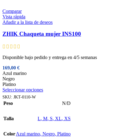
en
la
Comparar
página
Vista rápida
de
Añadir a la lista de deseos
producto
ZHIK Chaqueta mujer INS100
Disponible bajo pedido y entrega en 4/5 semanas
169,00
€
Azul marino
Negro
Platino
Este
Seleccionar opciones
producto
SKU:
JKT-0110-W
tiene
Peso
N/D
múltiples
variantes.
Las
Talla
L
,
M
,
S
,
XL
,
XS
opciones
se
pueden
Color
Azul marino
,
Negro
,
Platino