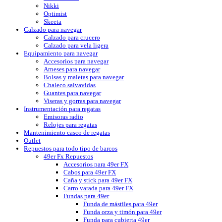
Nikki
Optimist
Skeeta
Calzado para navegar
Calzado para crucero
Calzado para vela ligera
Equipamiento para navegar
Accesorios para navegar
Arneses para navegar
Bolsas y maletas para navegar
Chaleco salvavidas
Guantes para navegar
Viseras y gorras para navegar
Instrumentación para regatas
Emisoras radio
Relojes para regatas
Mantenimiento casco de regatas
Outlet
Repuestos para todo tipo de barcos
49er Fx Repuestos
Accesorios para 49er FX
Cabos para 49er FX
Caña y stick para 49er FX
Carro varada para 49er FX
Fundas para 49er
Funda de mástiles para 49er
Funda orza y timón para 49er
Funda para cubierta 49er