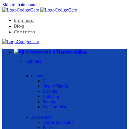
Skip to main content
Empresa
Blog
Contacto
Tienda online
Optimist
General
Velas
Orza y Timón
Mástiles
Botavara
Percha
Set Completo
Accesorios
Carros de varada
Poleas