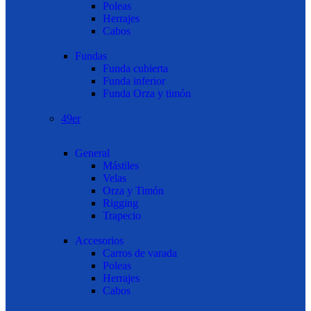
Poleas
Herrajes
Cabos
Fundas
Funda cubierta
Funda inferior
Funda Orza y timón
49er
General
Mástiles
Velas
Orza y Timón
Rigging
Trapecio
Accesorios
Carros de varada
Poleas
Herrajes
Cabos