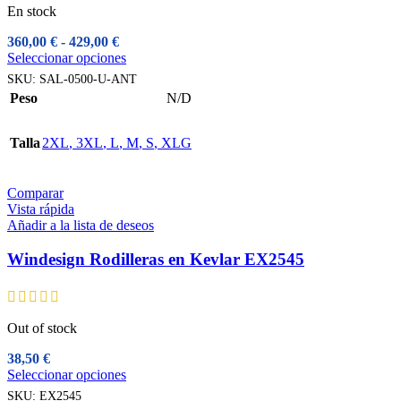
En stock
Rango
360,00
€
-
429,00
€
de
Este
Seleccionar opciones
precios:
producto
SKU:
SAL-0500-U-ANT
desde
tiene
Peso
N/D
360,00 €
múltiples
hasta
variantes.
429,00 €
Las
Talla
2XL
,
3XL
,
L
,
M
,
S
,
XLG
opciones
se
pueden
Comparar
elegir
Vista rápida
en
Añadir a la lista de deseos
la
página
Windesign Rodilleras en Kevlar EX2545
de
producto
Out of stock
38,50
€
Este
Seleccionar opciones
producto
SKU:
EX2545