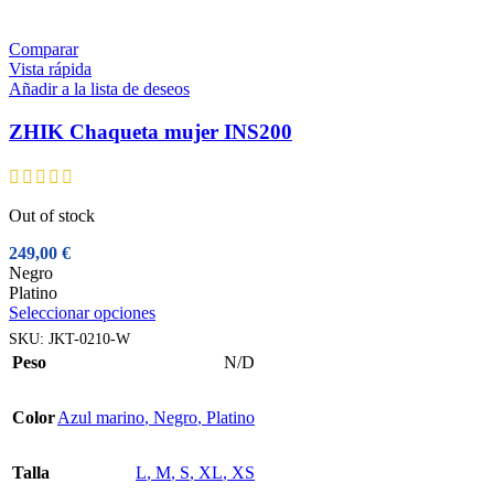
opciones
se
pueden
Comparar
elegir
Vista rápida
en
Añadir a la lista de deseos
la
página
ZHIK Chaqueta mujer INS200
de
producto
Out of stock
249,00
€
Negro
Platino
Este
Seleccionar opciones
producto
SKU:
JKT-0210-W
tiene
Peso
N/D
múltiples
variantes.
Las
Color
Azul marino
,
Negro
,
Platino
opciones
se
pueden
Talla
L
,
M
,
S
,
XL
,
XS
elegir