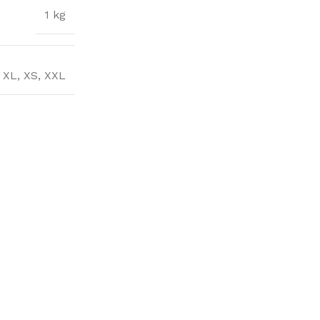
1 kg
,
XL
,
XS
,
XXL