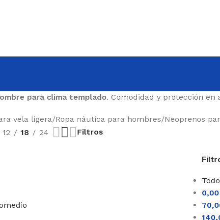
ombre para clima templado
. Comodidad y protección en 
ra vela ligera
/
Ropa náutica para hombres
/
Neoprenos pa
Filtros
12
18
24
Filtr
Todo
0,0
romedio
70,
140