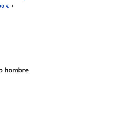
,00
€
+
no hombre