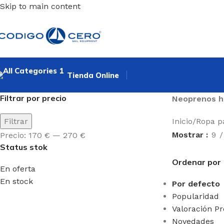
Skip to main content
Tienda Online
Filtrar por precio
Neoprenos h
Filtrar
Inicio
/
Ropa pa
Mostrar
9
Precio:
170 €
—
270 €
Status stok
ENERAL
ACCESORIOS
FUNDAS
Ordenar por
En oferta
las
Carros
Funda
En stock
Por defecto
de
mástiles
za y
varada
Popularidad
imón
Funda
Valoración P
Poleas
casco
stiles
Novedades