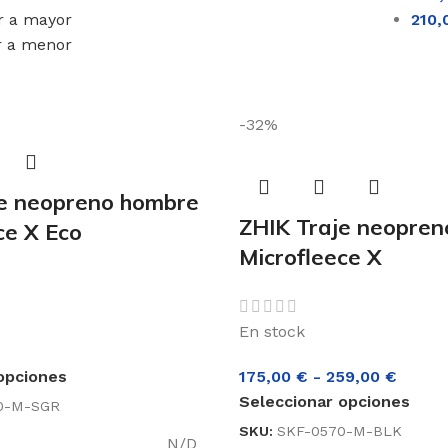
r a mayor
210
r a menor
-32%
je neopreno hombre
ZHIK Traje neopre
ce X Eco
Microfleece X
En stock
opciones
175,00
€
-
259,00
€
Seleccionar opciones
0-M-SGR
SKU:
SKF-0570-M-BLK
N/D