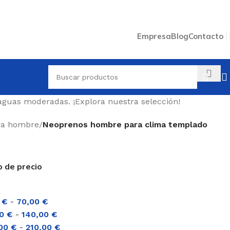
Empresa
Blog
Contacto
aguas moderadas. ¡Explora nuestra selección!
ra hombre
/
Neoprenos hombre para clima templado
o de precio
0
€
-
70,00
€
00
€
-
140,00
€
,00
€
-
210,00
€