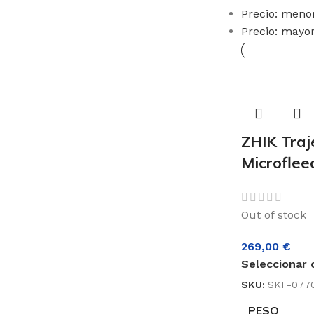
Herrajes
Funda
Precio: meno
otavara
cubierta
Flotadores
Precio: mayo
ercha
Funda
Cabos
orza
et
y
ompleto
Cañas
timón
y
Stick
Funda
vela
Cinchas
ZHIK Tra
Microflee
Out of stock
269,00
€
Seleccionar 
SKU:
SKF-077
PESO