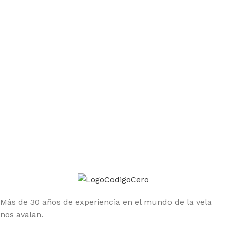
Únete a la comunidad Código Cero
Sé el primero en enterarte de las ofertas y nuevos
productos
Más de 30 años de experiencia en el mundo de la vela
nos avalan.