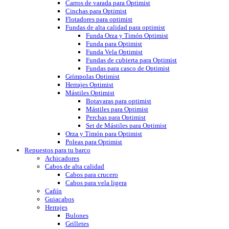
Carros de varada para Optimist
Cinchas para Optimist
Flotadores para optimist
Fundas de alta calidad para optimist
Funda Orza y Timón Optimist
Funda para Optimist
Funda Vela Optimist
Fundas de cubierta para Optimist
Fundas para casco de Optimist
Grímpolas Optimist
Herrajes Optimist
Mástiles Optimist
Botavaras para optimist
Mástiles para Optimist
Perchas para Optimist
Set de Mástiles para Optimist
Orza y Timón para Optimist
Poleas para Optimist
Repuestos para tu barco
Achicadores
Cabos de alta calidad
Cabos para crucero
Cabos para vela ligera
Cañín
Guiacabos
Herrajes
Bulones
Grilletes