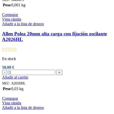
bolas
Peso
0,001 kg
20mm
eje
Comparar
de
Vista rápida
5
Añadir a la lista de deseos
mm
A4886-
Allen Polea 20mm alta carga con fijación oscilante
5
cantidad
A2026HL
En stock
50,00
€
Allen
-
+
Polea
Añadir al carrito
20mm
SKU:
A2026HL
alta
Peso
0,03 kg
carga
con
Comparar
fijación
Vista rápida
oscilante
Añadir a la lista de deseos
A2026HL
cantidad