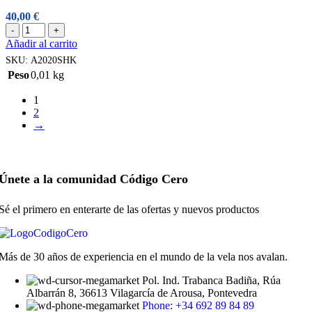
40,00
€
Allen
-
+
Polea
Añadir al carrito
20mm
SKU:
A2020SHK
con
Peso
0,01 kg
gancho
A2020SHK
1
cantidad
2
→
Únete a la comunidad Código Cero
Sé el primero en enterarte de las ofertas y nuevos productos
Más de 30 años de experiencia en el mundo de la vela nos avalan.
Pol. Ind. Trabanca Badiña, Rúa
Albarrán 8, 36613 Vilagarcía de Arousa, Pontevedra
Phone: +34 692 89 84 89