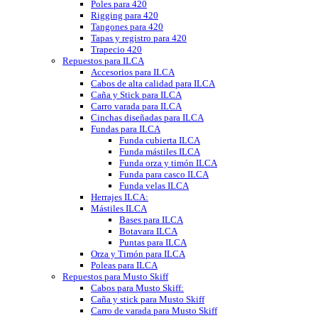
Poles para 420
Rigging para 420
Tangones para 420
Tapas y registro para 420
Trapecio 420
Repuestos para ILCA
Accesorios para ILCA
Cabos de alta calidad para ILCA
Caña y Stick para ILCA
Carro varada para ILCA
Cinchas diseñadas para ILCA
Fundas para ILCA
Funda cubierta ILCA
Funda mástiles ILCA
Funda orza y timón ILCA
Funda para casco ILCA
Funda velas ILCA
Herrajes ILCA:
Mástiles ILCA
Bases para ILCA
Botavara ILCA
Puntas para ILCA
Orza y Timón para ILCA
Poleas para ILCA
Repuestos para Musto Skiff
Cabos para Musto Skiff:
Caña y stick para Musto Skiff
Carro de varada para Musto Skiff