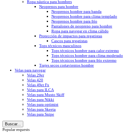
Ropa náutica para hombres
Neoprenos para hombre
Neoprenos hombre para banda
Neoprenos hombre para clima templado
Neoprenos hombre para frío
Pantalones de neopreno para hombre
Ropa para navegar en clima cálido
Protección de impactos para regatistas
Cascos para regatistas
Tops técnicos masculinos
Tops técnicos hombre para calor extremo
Tops técnicos hombre para clima moderado
Tops técnicos hombre para frío extremo
Trajes secos cortavientos hombre
Velas para navegar
Velas 29er
Velas 420
Velas 49er Fx
Velas para ILCA
Velas para Musto Skiff
Velas para Nikki
Velas para optimist
Velas para Skeeta
Velas para Snipe
Buscar...
Popular requests