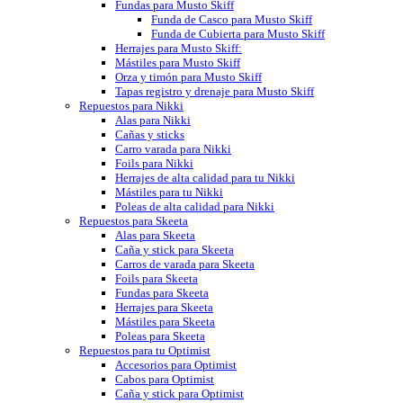
Fundas para Musto Skiff
Funda de Casco para Musto Skiff
Funda de Cubierta para Musto Skiff
Herrajes para Musto Skiff:
Mástiles para Musto Skiff
Orza y timón para Musto Skiff
Tapas registro y drenaje para Musto Skiff
Repuestos para Nikki
Alas para Nikki
Cañas y sticks
Carro varada para Nikki
Foils para Nikki
Herrajes de alta calidad para tu Nikki
Mástiles para tu Nikki
Poleas de alta calidad para Nikki
Repuestos para Skeeta
Alas para Skeeta
Caña y stick para Skeeta
Carros de varada para Skeeta
Foils para Skeeta
Fundas para Skeeta
Herrajes para Skeeta
Mástiles para Skeeta
Poleas para Skeeta
Repuestos para tu Optimist
Accesorios para Optimist
Cabos para Optimist
Caña y stick para Optimist