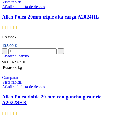
Vista rápida
cantidad
Añadir a la lista de deseos
Allen Polea 20mm triple alta carga A2024HL
En stock
135,00
€
Allen
-
+
Polea
Añadir al carrito
20mm
SKU:
A2024HL
triple
Peso
0,3 kg
alta
carga
Comparar
A2024HL
Vista rápida
cantidad
Añadir a la lista de deseos
Allen Polea doble 20 mm con gancho giratorio
A2022SHK