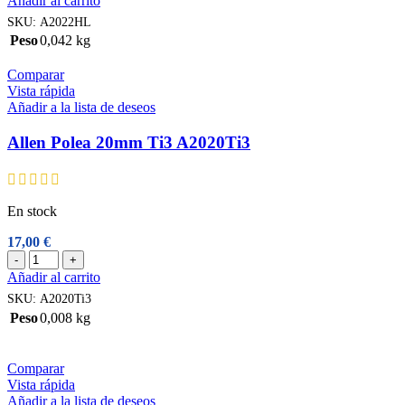
Añadir al carrito
20mm
SKU:
A2022HL
doble
Peso
0,042 kg
alta
carga
Comparar
A2022HL
Vista rápida
cantidad
Añadir a la lista de deseos
Allen Polea 20mm Ti3 A2020Ti3
En stock
17,00
€
Allen
-
+
Polea
Añadir al carrito
20mm
SKU:
A2020Ti3
Ti3
Peso
0,008 kg
A2020Ti3
cantidad
Comparar
Vista rápida
Añadir a la lista de deseos