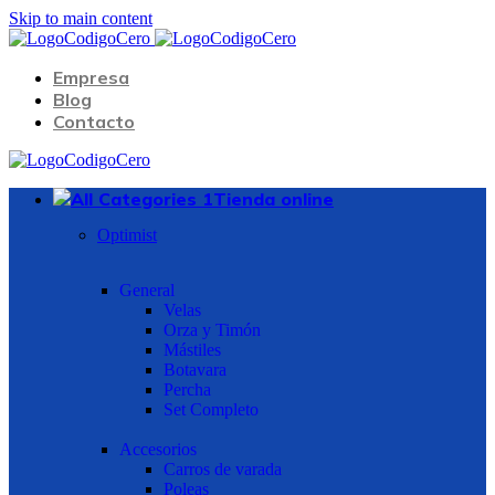
Skip to main content
Empresa
Blog
Contacto
Tienda online
Optimist
General
Velas
Orza y Timón
Mástiles
Botavara
Percha
Set Completo
Accesorios
Carros de varada
Poleas