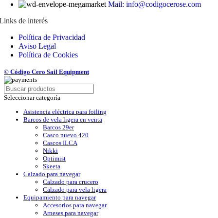
Mail: info@codigocerose.com
Links de interés
Política de Privacidad
Aviso Legal
Política de Cookies
© Código Cero Sail Equipment
Seleccionar categoría
Asistencia eléctrica para foiling
Barcos de vela ligera en venta
Barcos 29er
Casco nuevo 420
Cascos ILCA
Nikki
Optimist
Skeeta
Calzado para navegar
Calzado para crucero
Calzado para vela ligera
Equipamiento para navegar
Accesorios para navegar
Arneses para navegar