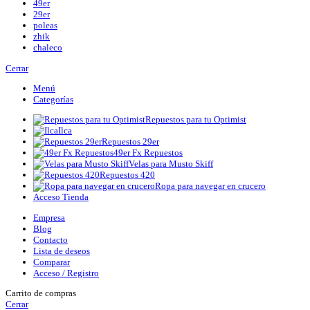
49er
29er
poleas
zhik
chaleco
Cerrar
Menú
Categorías
Repuestos para tu Optimist
Ilca
Repuestos 29er
49er Fx Repuestos
Velas para Musto Skiff
Repuestos 420
Ropa para navegar en crucero
Acceso Tienda
Empresa
Blog
Contacto
Lista de deseos
Comparar
Acceso / Registro
Carrito de compras
Cerrar