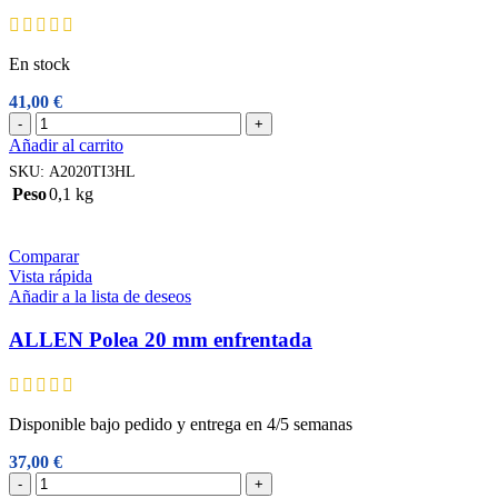
En stock
41,00
€
Allen
-
+
Polea
Añadir al carrito
20
SKU:
A2020TI3HL
mm
Peso
0,1 kg
alta
carga
fijación
Comparar
flexible
Vista rápida
A2020TI3HL
Añadir a la lista de deseos
cantidad
ALLEN Polea 20 mm enfrentada
Disponible bajo pedido y entrega en 4/5 semanas
37,00
€
ALLEN
-
+