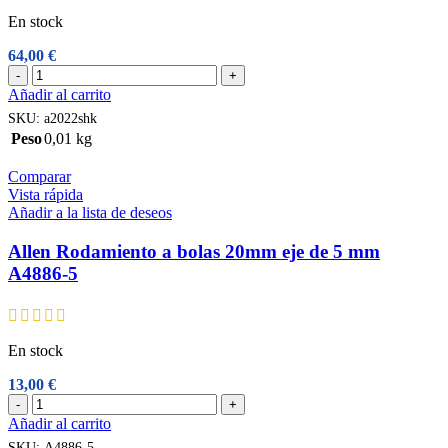
En stock
64,00
€
Allen
-
+
Polea
Añadir al carrito
doble
SKU:
a2022shk
20
Peso
0,01 kg
mm
con
Comparar
gancho
Vista rápida
giratorio
Añadir a la lista de deseos
A2022SHK
cantidad
Allen Rodamiento a bolas 20mm eje de 5 mm
A4886-5
En stock
13,00
€
Allen
-
+
Rodamiento
Añadir al carrito
a
SKU:
A4886-5