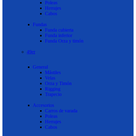
Poleas
Herrajes
Cabos
Fundas
Funda cubierta
Funda inferior
Funda Orza y timón
49er
General
Mástiles
Velas
Orza y Timón
Rigging
Trapecio
Accesorios
Carros de varada
Poleas
Herrajes
Cabos