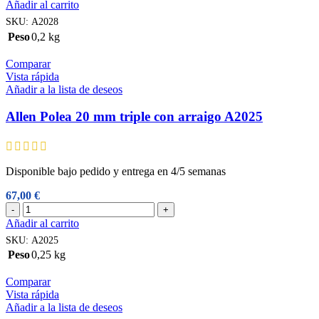
Polea
Añadir al carrito
20
SKU:
A2028
mm
Peso
0,2 kg
enfrentada
cantidad
Comparar
Vista rápida
Añadir a la lista de deseos
Allen Polea 20 mm triple con arraigo A2025
Disponible bajo pedido y entrega en 4/5 semanas
67,00
€
Allen
-
+
Polea
Añadir al carrito
20
SKU:
A2025
mm
Peso
0,25 kg
triple
con
Comparar
arraigo
Vista rápida
A2025
Añadir a la lista de deseos
cantidad