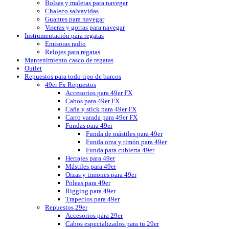
Bolsas y maletas para navegar
Chaleco salvavidas
Guantes para navegar
Viseras y gorras para navegar
Instrumentación para regatas
Emisoras radio
Relojes para regatas
Mantenimiento casco de regatas
Outlet
Repuestos para todo tipo de barcos
49er Fx Repuestos
Accesorios para 49er FX
Cabos para 49er FX
Caña y stick para 49er FX
Carro varada para 49er FX
Fundas para 49er
Funda de mástiles para 49er
Funda orza y timón para 49er
Funda para cubierta 49er
Herrajes para 49er
Mástiles para 49er
Orzas y timones para 49er
Poleas para 49er
Rigging para 49er
Trapecios para 49er
Repuestos 29er
Accesorios para 29er
Cabos especializados para tu 29er