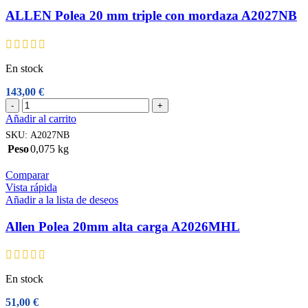
ALLEN Polea 20 mm triple con mordaza A2027NB
En stock
143,00
€
ALLEN
-
+
Polea
Añadir al carrito
20
SKU:
A2027NB
mm
Peso
0,075 kg
triple
con
Comparar
mordaza
Vista rápida
A2027NB
Añadir a la lista de deseos
cantidad
Allen Polea 20mm alta carga A2026MHL
En stock
51,00
€