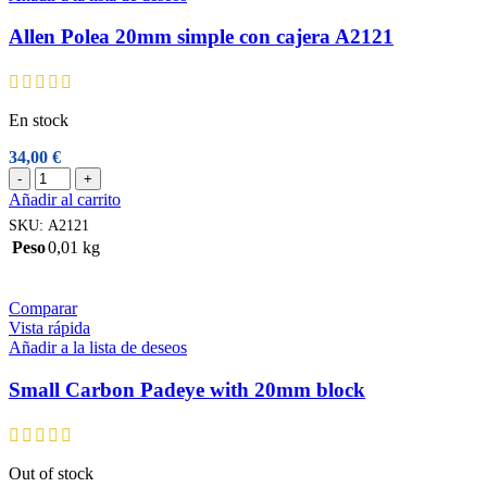
Allen Polea 20mm simple con cajera A2121
En stock
34,00
€
Allen
-
+
Polea
Añadir al carrito
20mm
SKU:
A2121
simple
Peso
0,01 kg
con
cajera
A2121
Comparar
cantidad
Vista rápida
Añadir a la lista de deseos
Small Carbon Padeye with 20mm block
Out of stock