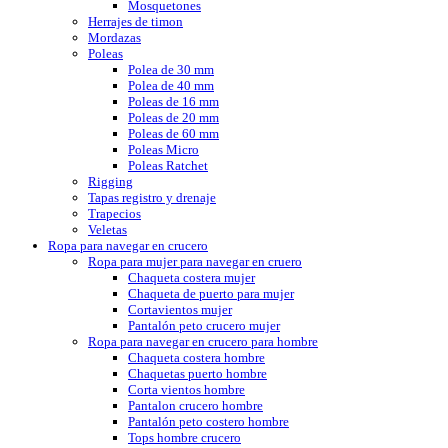
Mosquetones
Herrajes de timon
Mordazas
Poleas
Polea de 30 mm
Polea de 40 mm
Poleas de 16 mm
Poleas de 20 mm
Poleas de 60 mm
Poleas Micro
Poleas Ratchet
Rigging
Tapas registro y drenaje
Trapecios
Veletas
Ropa para navegar en crucero
Ropa para mujer para navegar en cruero
Chaqueta costera mujer
Chaqueta de puerto para mujer
Cortavientos mujer
Pantalón peto crucero mujer
Ropa para navegar en crucero para hombre
Chaqueta costera hombre
Chaquetas puerto hombre
Corta vientos hombre
Pantalon crucero hombre
Pantalón peto costero hombre
Tops hombre crucero