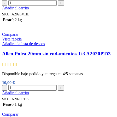
Allen
-
+
Polea
Añadir al carrito
20mm
SKU:
A2026MHL
alta
Peso
0,2 kg
carga
A2026MHL
cantidad
Comparar
Vista rápida
Añadir a la lista de deseos
Allen Polea 20mm sin rodamientos Ti3 A2020PTi3
Disponible bajo pedido y entrega en 4/5 semanas
10,00
€
Allen
-
+
Polea
Añadir al carrito
20mm
SKU:
A2020PTi3
sin
Peso
0,1 kg
rodamientos
Ti3
Comparar
A2020PTi3