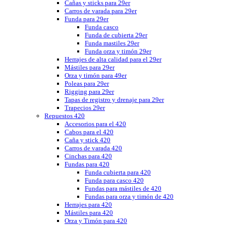
Cañas y sticks para 29er
Carros de varada para 29er
Funda para 29er
Funda casco
Funda de cubierta 29er
Funda mastiles 29er
Funda orza y timón 29er
Herrajes de alta calidad para el 29er
Mástiles para 29er
Orza y timón para 49er
Poleas para 29er
Rigging para 29er
Tapas de registro y drenaje para 29er
Trapecios 29er
Repuestos 420
Accesorios para el 420
Cabos para el 420
Caña y stick 420
Carros de varada 420
Cinchas para 420
Fundas para 420
Funda cubierta para 420
Funda para casco 420
Fundas para mástiles de 420
Fundas para orza y timón de 420
Herrajes para 420
Mástiles para 420
Orza y Timón para 420