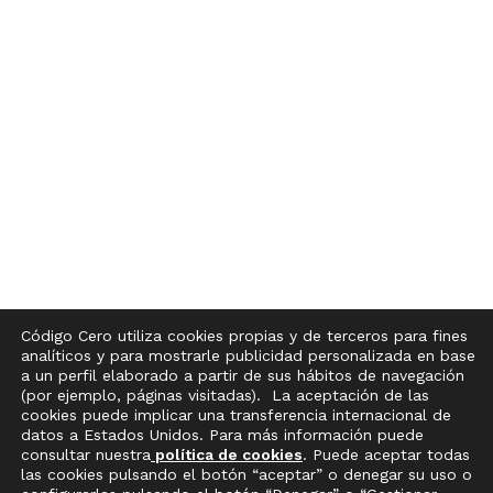
Código Cero utiliza cookies propias y de terceros para fines
analíticos y para mostrarle publicidad personalizada en base
a un perfil elaborado a partir de sus hábitos de navegación
(por ejemplo, páginas visitadas). La aceptación de las
cookies puede implicar una transferencia internacional de
datos a Estados Unidos. Para más información puede
consultar nuestra
política de cookies
. Puede aceptar todas
las cookies pulsando el botón “aceptar” o denegar su uso o