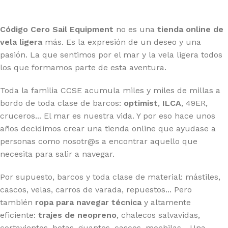
Código Cero Sail Equipment
no es una
tienda online de
vela ligera
más. Es la expresión de un deseo y una
pasión. La que sentimos por el mar y la vela ligera todos
los que formamos parte de esta aventura.
Toda la familia CCSE acumula miles y miles de millas a
bordo de toda clase de barcos:
optimist
,
ILCA
, 49ER,
cruceros... El mar es nuestra vida. Y por eso hace unos
años decidimos crear una tienda online que ayudase a
personas como nosotr@s a encontrar aquello que
necesita para salir a navegar.
Por supuesto, barcos y toda clase de material: mástiles,
cascos, velas, carros de varada, repuestos... Pero
también
ropa para navegar técnica
y altamente
eficiente:
trajes de neopreno
, chalecos salvavidas,
cortavientos, botas, guantes, cascos, mochilas... Una