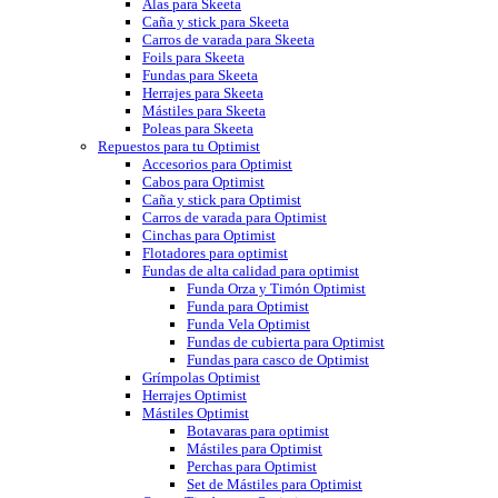
Alas para Skeeta
Caña y stick para Skeeta
Carros de varada para Skeeta
Foils para Skeeta
Fundas para Skeeta
Herrajes para Skeeta
Mástiles para Skeeta
Poleas para Skeeta
Repuestos para tu Optimist
Accesorios para Optimist
Cabos para Optimist
Caña y stick para Optimist
Carros de varada para Optimist
Cinchas para Optimist
Flotadores para optimist
Fundas de alta calidad para optimist
Funda Orza y Timón Optimist
Funda para Optimist
Funda Vela Optimist
Fundas de cubierta para Optimist
Fundas para casco de Optimist
Grímpolas Optimist
Herrajes Optimist
Mástiles Optimist
Botavaras para optimist
Mástiles para Optimist
Perchas para Optimist
Set de Mástiles para Optimist