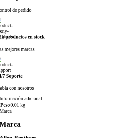
ontrol de pedido
2k productos en stock
as mejores marcas
4/7 Soporte
abla con nosotros
Información adicional
Peso
0,01 kg
Marca
Marca
Allen Brothers