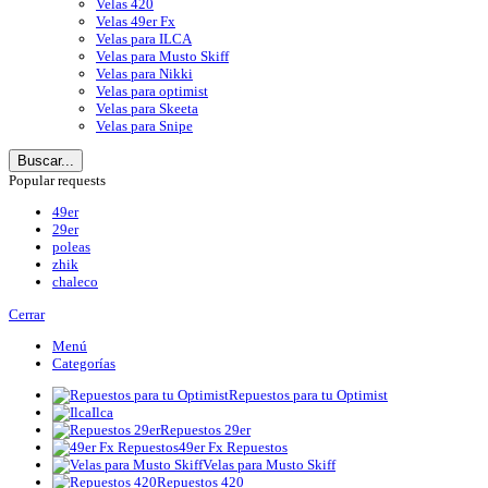
Velas 420
Velas 49er Fx
Velas para ILCA
Velas para Musto Skiff
Velas para Nikki
Velas para optimist
Velas para Skeeta
Velas para Snipe
Buscar...
Popular requests
49er
29er
poleas
zhik
chaleco
Cerrar
Menú
Categorías
Repuestos para tu Optimist
Ilca
Repuestos 29er
49er Fx Repuestos
Velas para Musto Skiff
Repuestos 420