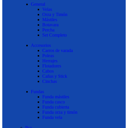
General
Velas
Orza y Timón
Mástiles
Botavara
Percha
Set Completo
Accesorios
Carros de varada
Poleas
Herrajes
Flotadores
Cabos
Cañas y Stick
Cinchas
Fundas
Funda mástiles
Funda casco
Funda cubierta
Funda orza y timón
Funda vela
Ilca