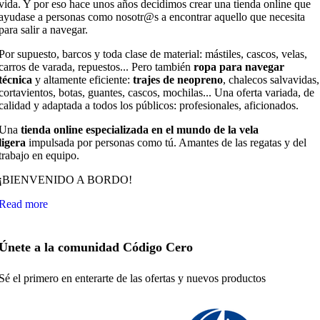
vida. Y por eso hace unos años decidimos crear una tienda online que
ayudase a personas como nosotr@s a encontrar aquello que necesita
para salir a navegar.
Por supuesto, barcos y toda clase de material: mástiles, cascos, velas,
carros de varada, repuestos... Pero también
ropa para navegar
técnica
y altamente eficiente:
trajes de neopreno
, chalecos salvavidas,
cortavientos, botas, guantes, cascos, mochilas... Una oferta variada, de
calidad y adaptada a todos los públicos: profesionales, aficionados.
Una
tienda online especializada en el mundo de la vela
ligera
impulsada por personas como tú. Amantes de las regatas y del
trabajo en equipo.
¡BIENVENIDO A BORDO!
Read more
Únete a la comunidad Código Cero
Sé el primero en enterarte de las ofertas y nuevos productos