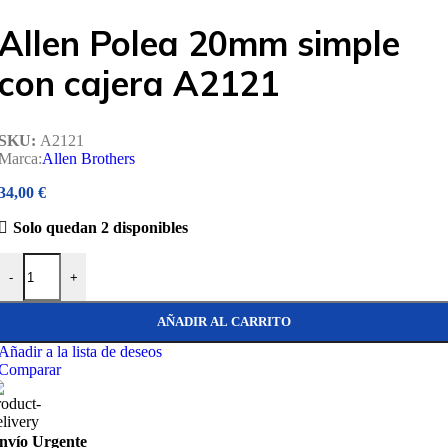
Allen Polea 20mm simple
con cajera A2121
SKU:
A2121
Marca:
Allen Brothers
34,00
€
Solo quedan 2 disponibles
Allen Polea 20mm simple con cajera A2121 cantidad
-
+
AÑADIR AL CARRITO
Añadir a la lista de deseos
Comparar
nvío Urgente