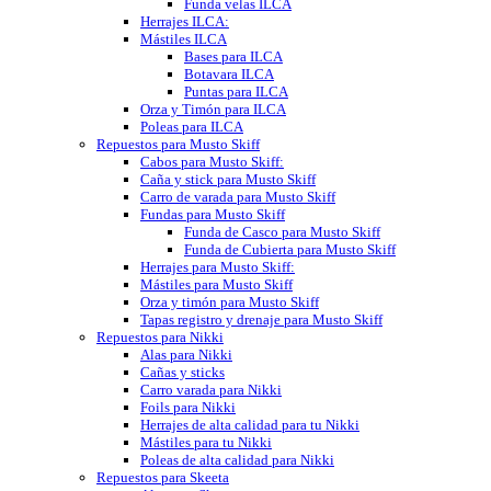
Funda velas ILCA
Herrajes ILCA:
Mástiles ILCA
Bases para ILCA
Botavara ILCA
Puntas para ILCA
Orza y Timón para ILCA
Poleas para ILCA
Repuestos para Musto Skiff
Cabos para Musto Skiff:
Caña y stick para Musto Skiff
Carro de varada para Musto Skiff
Fundas para Musto Skiff
Funda de Casco para Musto Skiff
Funda de Cubierta para Musto Skiff
Herrajes para Musto Skiff:
Mástiles para Musto Skiff
Orza y timón para Musto Skiff
Tapas registro y drenaje para Musto Skiff
Repuestos para Nikki
Alas para Nikki
Cañas y sticks
Carro varada para Nikki
Foils para Nikki
Herrajes de alta calidad para tu Nikki
Mástiles para tu Nikki
Poleas de alta calidad para Nikki
Repuestos para Skeeta