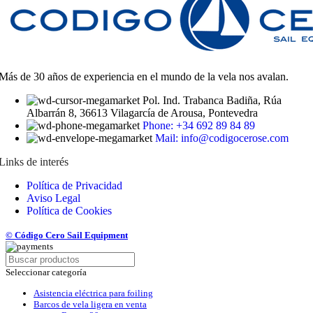
Más de 30 años de experiencia en el mundo de la vela nos avalan.
Pol. Ind. Trabanca Badiña, Rúa
Albarrán 8, 36613 Vilagarcía de Arousa, Pontevedra
Phone: +34 692 89 84 89
Mail: info@codigocerose.com
Links de interés
Política de Privacidad
Aviso Legal
Política de Cookies
© Código Cero Sail Equipment
Seleccionar categoría
Asistencia eléctrica para foiling
Barcos de vela ligera en venta