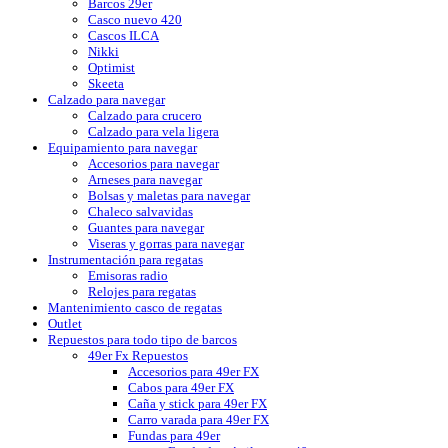
Barcos 29er
Casco nuevo 420
Cascos ILCA
Nikki
Optimist
Skeeta
Calzado para navegar
Calzado para crucero
Calzado para vela ligera
Equipamiento para navegar
Accesorios para navegar
Arneses para navegar
Bolsas y maletas para navegar
Chaleco salvavidas
Guantes para navegar
Viseras y gorras para navegar
Instrumentación para regatas
Emisoras radio
Relojes para regatas
Mantenimiento casco de regatas
Outlet
Repuestos para todo tipo de barcos
49er Fx Repuestos
Accesorios para 49er FX
Cabos para 49er FX
Caña y stick para 49er FX
Carro varada para 49er FX
Fundas para 49er