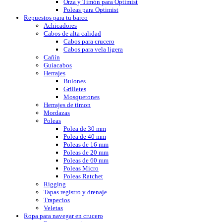
Orza y Timón para Optimist
Poleas para Optimist
Repuestos para tu barco
Achicadores
Cabos de alta calidad
Cabos para crucero
Cabos para vela ligera
Cañín
Guiacabos
Herrajes
Bulones
Grilletes
Mosquetones
Herrajes de timon
Mordazas
Poleas
Polea de 30 mm
Polea de 40 mm
Poleas de 16 mm
Poleas de 20 mm
Poleas de 60 mm
Poleas Micro
Poleas Ratchet
Rigging
Tapas registro y drenaje
Trapecios
Veletas
Ropa para navegar en crucero