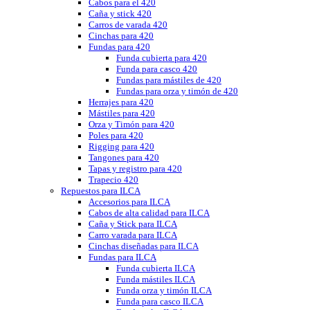
Cabos para el 420
Caña y stick 420
Carros de varada 420
Cinchas para 420
Fundas para 420
Funda cubierta para 420
Funda para casco 420
Fundas para mástiles de 420
Fundas para orza y timón de 420
Herrajes para 420
Mástiles para 420
Orza y Timón para 420
Poles para 420
Rigging para 420
Tangones para 420
Tapas y registro para 420
Trapecio 420
Repuestos para ILCA
Accesorios para ILCA
Cabos de alta calidad para ILCA
Caña y Stick para ILCA
Carro varada para ILCA
Cinchas diseñadas para ILCA
Fundas para ILCA
Funda cubierta ILCA
Funda mástiles ILCA
Funda orza y timón ILCA
Funda para casco ILCA