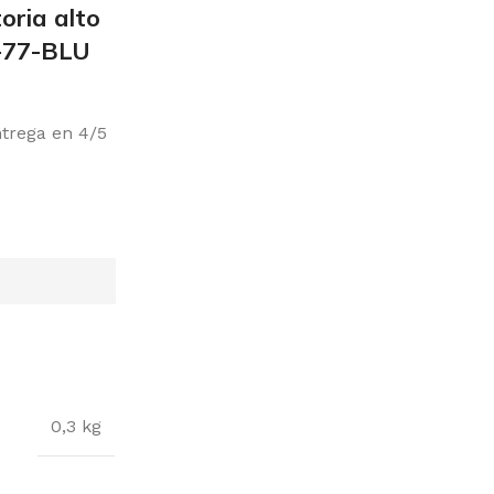
oria alto
-77-BLU
ntrega en 4/5
0,3 kg