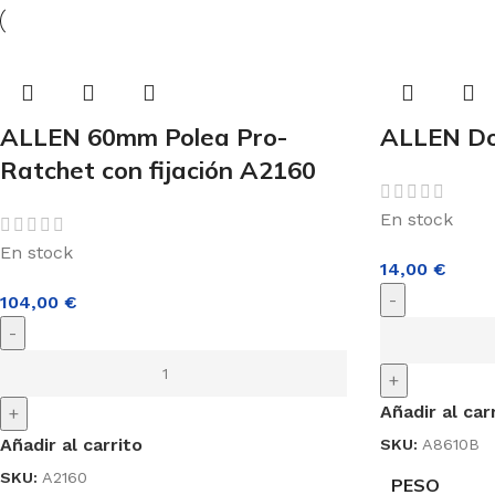
ALLEN 60mm Polea Pro-
ALLEN Do
Ratchet con fijación A2160
En stock
En stock
14,00
€
-
104,00
€
-
+
Añadir al car
+
Añadir al carrito
SKU:
A8610B
SKU:
A2160
PESO