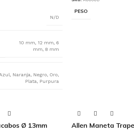
PESO
N/D
10 mm
,
12 mm
,
6
mm
,
8 mm
Azul
,
Naranja
,
Negro
,
Oro
,
Plata
,
Purpura
iacabos Ø 13mm
Allen Maneta Trape