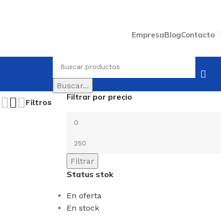
Empresa
Blog
Contacto
Buscar...
Filtrar por precio
Filtros
Filtrar
Status stok
En oferta
En stock