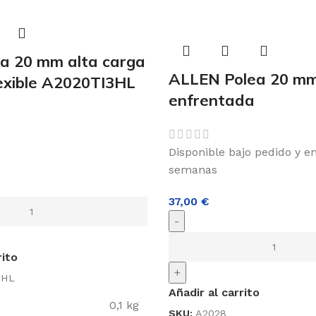
ea 20 mm alta carga
ALLEN Polea 20 m
flexible A2020TI3HL
enfrentada
Disponible bajo pedido y e
semanas
37,00
€
-
rito
+
3HL
Añadir al carrito
0,1 kg
SKU:
A2028