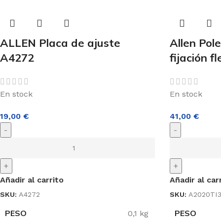
ALLEN Placa de ajuste
Allen Pol
A4272
fijación 
En stock
En stock
19,00
€
41,00
€
-
-
+
+
Añadir al carrito
Añadir al car
SKU:
A4272
SKU:
A2020TI
PESO
PESO
0,1 kg