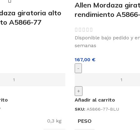
Allen Mordaza girat
daza giratoria alto
rendimiento A5866
nto A5866-77
Disponible bajo pedido y e
semanas
167,00
€
-
+
rito
Añadir al carrito
7
SKU:
A5866-77-BLU
PESO
0,3 kg