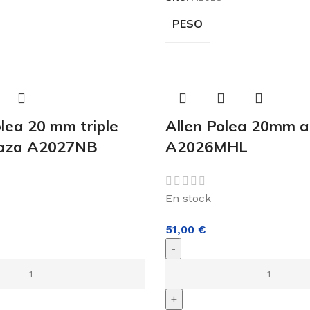
PESO
ea 20 mm triple
Allen Polea 20mm a
aza A2027NB
A2026MHL
En stock
51,00
€
-
+