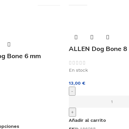
ALLEN Dog Bone 8 
g Bone 6 mm
En stock
13,00
€
-
+
Añadir al carrito
opciones
SKU:
A8608B