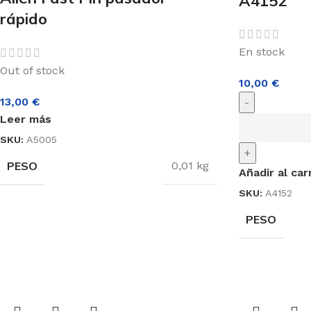
A4152
rápido
En stock
Out of stock
10,00
€
13,00
€
-
Leer más
SKU:
A5005
+
PESO
0,01 kg
Añadir al car
SKU:
A4152
PESO