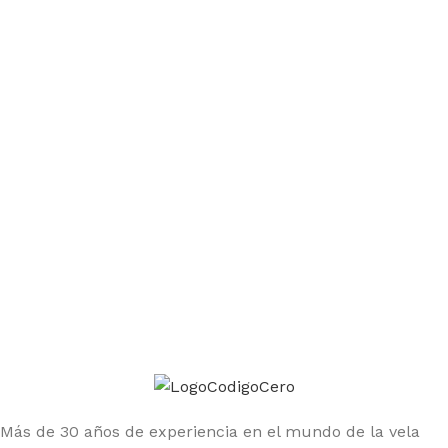
Únete a la comunidad Código Cero
Sé el primero en enterarte de las ofertas y nuevos
productos
Más de 30 años de experiencia en el mundo de la vela