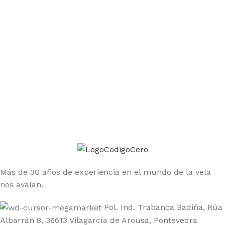
Únete a la comunidad Código Cero
Sé el primero en enterarte de las ofertas y nuevos
productos
Más de 30 años de experiencia en el mundo de la vela
nos avalan.
Pol. Ind. Trabanca Badiña, Rúa
Albarrán 8, 36613 Vilagarcía de Arousa, Pontevedra