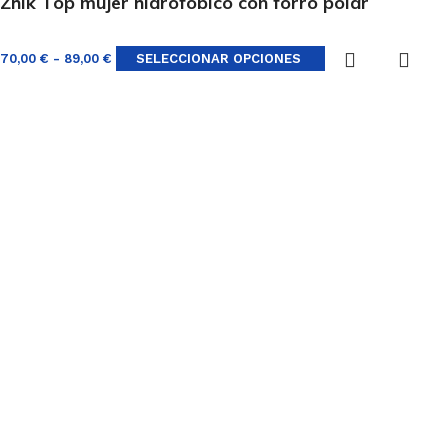
Zhik Top mujer hidrofóbico con forro polar
70,00
€
-
89,00
€
SELECCIONAR OPCIONES