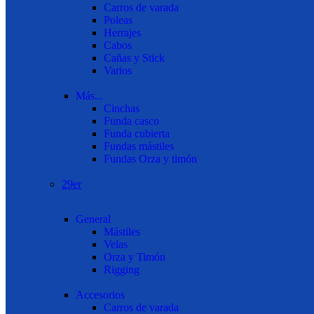
Carros de varada
Poleas
Herrajes
Cabos
Cañas y Stick
Varios
Más...
Cinchas
Funda casco
Funda cubierta
Fundas mástiles
Fundas Orza y timón
29er
General
Mástiles
Velas
Orza y Timón
Rigging
Accesorios
Carros de varada