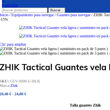
0
0
artículos
Buscar...
Inicio
/
Equipamiento para navegar
/
Guantes para navegar
/
ZHIK Tacti
-15%
Clic para ampliar
ZHIK Tactical Guantes vela l
SKU:
GLV-0006-U-BLK
Marca:
Zhik
Rango
20,40
€
-
24,00
€
de
precios:
Talla guantes Zhik
desde