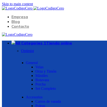
Skip to main content
Empresa
Blog
Contacto
Tienda online
Optimist
General
Velas
Orza y Timón
Mástiles
Botavara
Percha
Set Completo
Accesorios
Carros de varada
Poleas