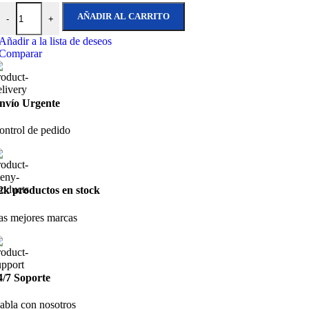
20,40 €
ZHIK Tactical Guantes vela ligera ( suministro en pack de 3 pares ) can
hasta
AÑADIR AL CARRITO
-
+
24,00 €
Añadir a la lista de deseos
Comparar
nvío Urgente
ontrol de pedido
2k productos en stock
as mejores marcas
4/7 Soporte
abla con nosotros