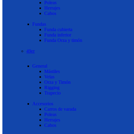
Poleas
Herrajes
Cabos
Fundas
Funda cubierta
Funda inferior
Funda Orza y timón
49er
General
Mástiles
Velas
Orza y Timón
Rigging
Trapecio
Accesorios
Carros de varada
Poleas
Herrajes
Cabos