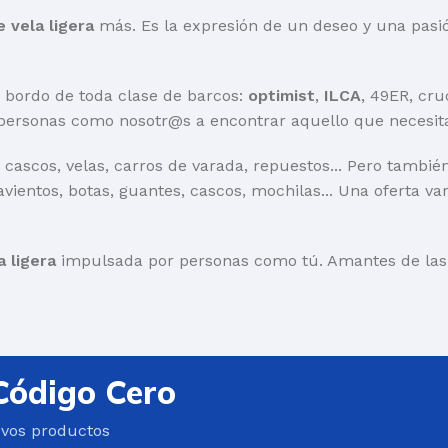
e vela ligera
más. Es la expresión de un deseo y una pasión
 bordo de toda clase de barcos:
optimist
,
ILCA
, 49ER, cru
personas como nosotr@s a encontrar aquello que necesita 
 cascos, velas, carros de varada, repuestos... Pero tambi
avientos, botas, guantes, cascos, mochilas... Una oferta va
a ligera
impulsada por personas como tú. Amantes de las r
Código Cero
evos productos