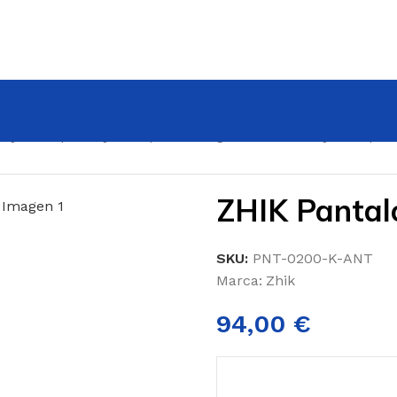
rajes neopreno junior para navegar
/
Pantalones junior par
ZHIK Pantal
SKU:
PNT-0200-K-ANT
Marca:
Zhik
94,00
€