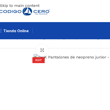
Skip to main content
Tienda Online
Inicio
/
Ropa para vela ligera
/
Ropa junior para vela ligera
/
T
Clic para ampliar
HOT