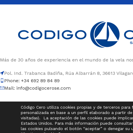
Más de 30 años de experiencia en el mundo de la vela nos
Pol. Ind. Trabanca Badiña, Rúa Albarrán 8, 36613 Vilaga
Phone: +34 692 89 84 89
Mail: info@codigocerose.com
Código Cero utiliza cookies propias y de terceros para f
© Código Cero Sail Equipment
personalizada en base a un perfil elaborado a partir d
visitadas). La aceptación de las cookies puede implicar
Estados Unidos. Para más información puede consultar
las cookies pulsando el botón “aceptar” o denegar su 