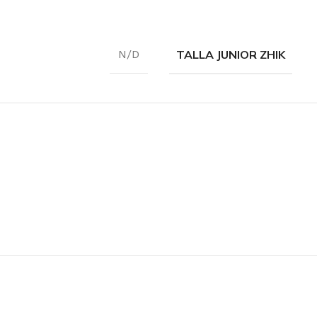
FUNDAS
Funda mástiles
TALLA JUNIOR ZHIK
N/D
Funda casco
Funda cubierta
Funda orza y timón
Funda vela