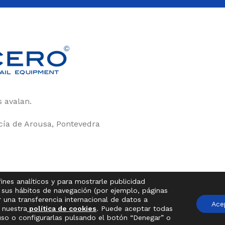
 avalan.
rcía de Arousa, Pontevedra
ines analíticos y para mostrarle publicidad
e sus hábitos de navegación (por ejemplo, páginas
 una transferencia internacional de datos a
Ace
 nuestra
política de cookies
. Puede aceptar todas
uso o configurarlas pulsando el botón “Denegar” o