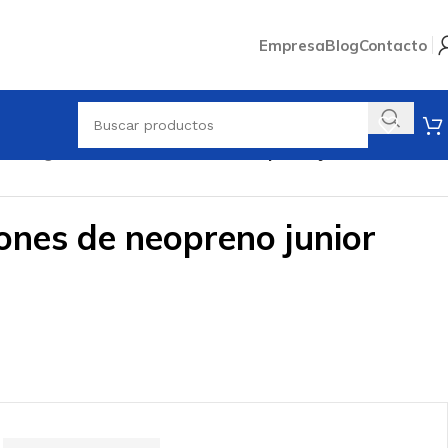
Empresa
Blog
Contacto
a navegar
/
ZHIK Pantalones de neopreno junior
ones de neopreno junior