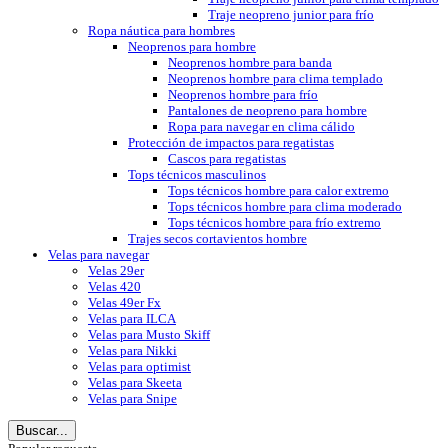
Traje neopreno junior para frío
Ropa náutica para hombres
Neoprenos para hombre
Neoprenos hombre para banda
Neoprenos hombre para clima templado
Neoprenos hombre para frío
Pantalones de neopreno para hombre
Ropa para navegar en clima cálido
Protección de impactos para regatistas
Cascos para regatistas
Tops técnicos masculinos
Tops técnicos hombre para calor extremo
Tops técnicos hombre para clima moderado
Tops técnicos hombre para frío extremo
Trajes secos cortavientos hombre
Velas para navegar
Velas 29er
Velas 420
Velas 49er Fx
Velas para ILCA
Velas para Musto Skiff
Velas para Nikki
Velas para optimist
Velas para Skeeta
Velas para Snipe
Buscar...