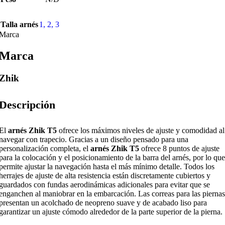
Talla arnés
1
,
2
,
3
Marca
Marca
Zhik
Descripción
El
arnés Zhik T5
ofrece los máximos niveles de ajuste y comodidad al
navegar con trapecio. Gracias a un diseño pensado para una
personalización completa, el
arnés Zhik T5
ofrece 8 puntos de ajuste
para la colocación y el posicionamiento de la barra del arnés, por lo que
permite ajustar la navegación hasta el más mínimo detalle. Todos los
herrajes de ajuste de alta resistencia están discretamente cubiertos y
guardados con fundas aerodinámicas adicionales para evitar que se
enganchen al maniobrar en la embarcación. Las correas para las piernas
presentan un acolchado de neopreno suave y de acabado liso para
garantizar un ajuste cómodo alrededor de la parte superior de la pierna.