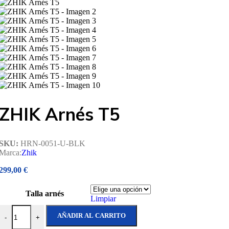
ZHIK Arnés T5
SKU:
HRN-0051-U-BLK
Marca:
Zhik
299,00
€
Talla arnés
Limpiar
ZHIK Arnés T5 cantidad
AÑADIR AL CARRITO
-
+