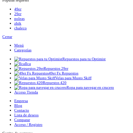
Popular requests
49er
29er
poleas
zhik
chaleco
Cerrar
Menú
Categorías
Repuestos para tu Optimist
Ilca
Repuestos 29er
49er Fx Repuestos
Velas para Musto Skiff
Repuestos 420
Ropa para navegar en crucero
Acceso Tienda
Empresa
Blog
Contacto
Lista de deseos
Comparar
Acceso / Registro