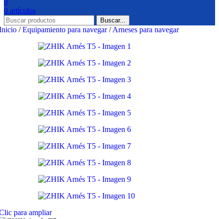
0
0
artículos
Buscar...
Inicio
/
Equipamiento para navegar
/
Arneses para navegar
Clic para ampliar