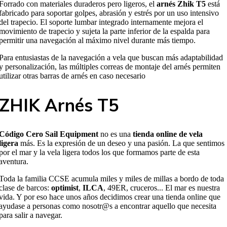
Forrado con materiales duraderos pero ligeros, el
arnés Zhik T5
está
fabricado para soportar golpes, abrasión y estrés por un uso intensivo
del trapecio. El soporte lumbar integrado internamente mejora el
movimiento de trapecio y sujeta la parte inferior de la espalda para
permitir una navegación al máximo nivel durante más tiempo.
Para entusiastas de la navegación a vela que buscan más adaptabilidad
y personalización, las múltiples correas de montaje del arnés permiten
utilizar otras barras de arnés en caso necesario
ZHIK Arnés T5
Código Cero Sail Equipment
no es una
tienda online de vela
ligera
más. Es la expresión de un deseo y una pasión. La que sentimos
por el mar y la vela ligera todos los que formamos parte de esta
aventura.
Toda la familia CCSE acumula miles y miles de millas a bordo de toda
clase de barcos:
optimist
,
ILCA
, 49ER, cruceros... El mar es nuestra
vida. Y por eso hace unos años decidimos crear una tienda online que
ayudase a personas como nosotr@s a encontrar aquello que necesita
para salir a navegar.