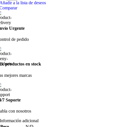
Añadir a la lista de deseos
Comparar
nvío Urgente
ontrol de pedido
2k productos en stock
as mejores marcas
4/7 Soporte
abla con nosotros
Información adicional
Peso
N/D