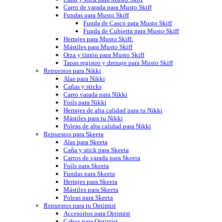
Carro de varada para Musto Skiff
Fundas para Musto Skiff
Funda de Casco para Musto Skiff
Funda de Cubierta para Musto Skiff
Herrajes para Musto Skiff:
Mástiles para Musto Skiff
Orza y timón para Musto Skiff
Tapas registro y drenaje para Musto Skiff
Repuestos para Nikki
Alas para Nikki
Cañas y sticks
Carro varada para Nikki
Foils para Nikki
Herrajes de alta calidad para tu Nikki
Mástiles para tu Nikki
Poleas de alta calidad para Nikki
Repuestos para Skeeta
Alas para Skeeta
Caña y stick para Skeeta
Carros de varada para Skeeta
Foils para Skeeta
Fundas para Skeeta
Herrajes para Skeeta
Mástiles para Skeeta
Poleas para Skeeta
Repuestos para tu Optimist
Accesorios para Optimist
Cabos para Optimist