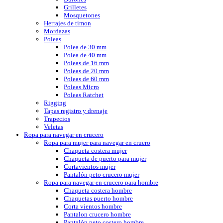
Grilletes
Mosquetones
Herrajes de timon
Mordazas
Poleas
Polea de 30 mm
Polea de 40 mm
Poleas de 16 mm
Poleas de 20 mm
Poleas de 60 mm
Poleas Micro
Poleas Ratchet
Rigging
Tapas registro y drenaje
Trapecios
Veletas
Ropa para navegar en crucero
Ropa para mujer para navegar en cruero
Chaqueta costera mujer
Chaqueta de puerto para mujer
Cortavientos mujer
Pantalón peto crucero mujer
Ropa para navegar en crucero para hombre
Chaqueta costera hombre
Chaquetas puerto hombre
Corta vientos hombre
Pantalon crucero hombre
Pantalón peto costero hombre