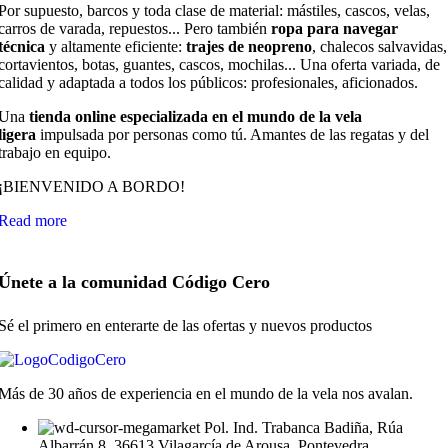
Por supuesto, barcos y toda clase de material: mástiles, cascos, velas,
carros de varada, repuestos... Pero también
ropa para navegar
técnica
y altamente eficiente:
trajes de neopreno
, chalecos salvavidas,
cortavientos, botas, guantes, cascos, mochilas... Una oferta variada, de
calidad y adaptada a todos los públicos: profesionales, aficionados.
Una
tienda online especializada en el mundo de la vela
ligera
impulsada por personas como tú. Amantes de las regatas y del
trabajo en equipo.
¡BIENVENIDO A BORDO!
Read more
Únete a la comunidad Código Cero
Sé el primero en enterarte de las ofertas y nuevos productos
Más de 30 años de experiencia en el mundo de la vela nos avalan.
Pol. Ind. Trabanca Badiña, Rúa
Albarrán 8, 36613 Vilagarcía de Arousa, Pontevedra