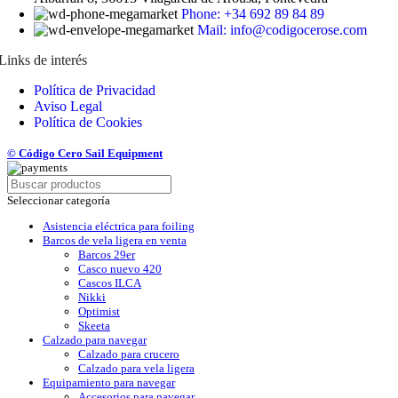
Phone: +34 692 89 84 89
Mail: info@codigocerose.com
Links de interés
Política de Privacidad
Aviso Legal
Política de Cookies
© Código Cero Sail Equipment
Seleccionar categoría
Asistencia eléctrica para foiling
Barcos de vela ligera en venta
Barcos 29er
Casco nuevo 420
Cascos ILCA
Nikki
Optimist
Skeeta
Calzado para navegar
Calzado para crucero
Calzado para vela ligera
Equipamiento para navegar
Accesorios para navegar