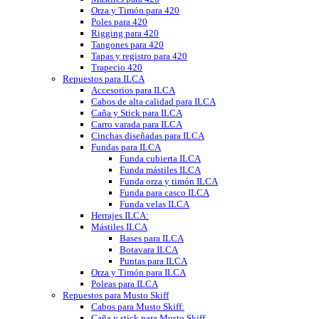
Orza y Timón para 420
Poles para 420
Rigging para 420
Tangones para 420
Tapas y registro para 420
Trapecio 420
Repuestos para ILCA
Accesorios para ILCA
Cabos de alta calidad para ILCA
Caña y Stick para ILCA
Carro varada para ILCA
Cinchas diseñadas para ILCA
Fundas para ILCA
Funda cubierta ILCA
Funda mástiles ILCA
Funda orza y timón ILCA
Funda para casco ILCA
Funda velas ILCA
Herrajes ILCA:
Mástiles ILCA
Bases para ILCA
Botavara ILCA
Puntas para ILCA
Orza y Timón para ILCA
Poleas para ILCA
Repuestos para Musto Skiff
Cabos para Musto Skiff:
Caña y stick para Musto Skiff