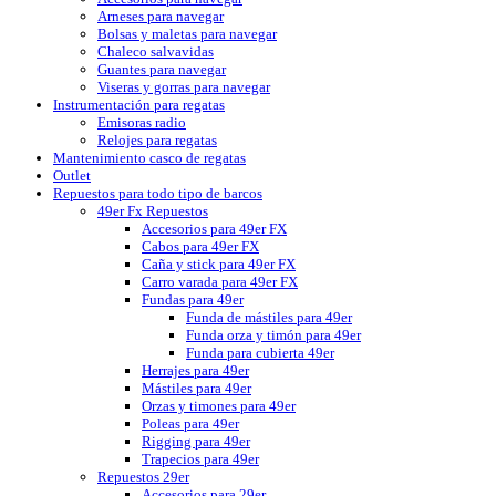
Arneses para navegar
Bolsas y maletas para navegar
Chaleco salvavidas
Guantes para navegar
Viseras y gorras para navegar
Instrumentación para regatas
Emisoras radio
Relojes para regatas
Mantenimiento casco de regatas
Outlet
Repuestos para todo tipo de barcos
49er Fx Repuestos
Accesorios para 49er FX
Cabos para 49er FX
Caña y stick para 49er FX
Carro varada para 49er FX
Fundas para 49er
Funda de mástiles para 49er
Funda orza y timón para 49er
Funda para cubierta 49er
Herrajes para 49er
Mástiles para 49er
Orzas y timones para 49er
Poleas para 49er
Rigging para 49er
Trapecios para 49er
Repuestos 29er
Accesorios para 29er