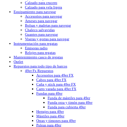
Calzado para crucero
Calzado para vela ligera
Equipamiento para navegar
Accesorios para navegar
Arneses para navegar
Bolsas y maletas para navegar
Chaleco salvavidas
Guantes para navegar
Viseras y gorras para navegar
Instrumentación para regatas
Emisoras radio
Relojes para regatas
Mantenimiento casco de regatas
Outlet
Repuestos para todo tipo de barcos
49er Fx Repuestos
Accesorios para 49er FX
Cabos para 49er FX
Caña y stick para 49er FX
Carro varada para 49er FX
Fundas para 49er
Funda de mástiles para 49er
Funda orza y timón para 49er
Funda para cubierta 49er
Herrajes para 49er
Mástiles para 49er
Orzas y timones para 49er
Poleas para 49er