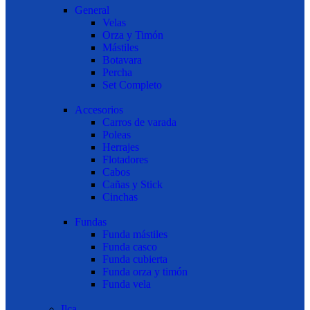
General
Velas
Orza y Timón
Mástiles
Botavara
Percha
Set Completo
Accesorios
Carros de varada
Poleas
Herrajes
Flotadores
Cabos
Cañas y Stick
Cinchas
Fundas
Funda mástiles
Funda casco
Funda cubierta
Funda orza y timón
Funda vela
Ilca