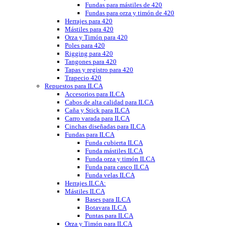
Fundas para mástiles de 420
Fundas para orza y timón de 420
Herrajes para 420
Mástiles para 420
Orza y Timón para 420
Poles para 420
Rigging para 420
Tangones para 420
Tapas y registro para 420
Trapecio 420
Repuestos para ILCA
Accesorios para ILCA
Cabos de alta calidad para ILCA
Caña y Stick para ILCA
Carro varada para ILCA
Cinchas diseñadas para ILCA
Fundas para ILCA
Funda cubierta ILCA
Funda mástiles ILCA
Funda orza y timón ILCA
Funda para casco ILCA
Funda velas ILCA
Herrajes ILCA:
Mástiles ILCA
Bases para ILCA
Botavara ILCA
Puntas para ILCA
Orza y Timón para ILCA