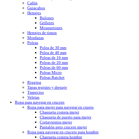
Cañín
Guiacabos
Herrajes
Bulones
Grilletes
Mosquetones
Herrajes de timon
Mordazas
Poleas
Polea de 30 mm
Polea de 40 mm
Poleas de 16 mm
Poleas de 20 mm
Poleas de 60 mm
Poleas Micro
Poleas Ratchet
Rigging
Tapas registro y drenaje
Trapecios
Veletas
Ropa para navegar en crucero
Ropa para mujer para navegar en cruero
Chaqueta costera mujer
Chaqueta de puerto para mujer
Cortavientos mujer
Pantalón peto crucero mujer
Ropa para navegar en crucero para hombre
Chaqueta costera hombre