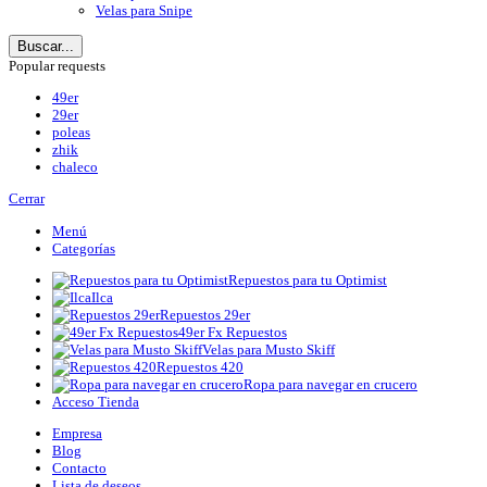
Velas para Snipe
Buscar...
Popular requests
49er
29er
poleas
zhik
chaleco
Cerrar
Menú
Categorías
Repuestos para tu Optimist
Ilca
Repuestos 29er
49er Fx Repuestos
Velas para Musto Skiff
Repuestos 420
Ropa para navegar en crucero
Acceso Tienda
Empresa
Blog
Contacto
Lista de deseos