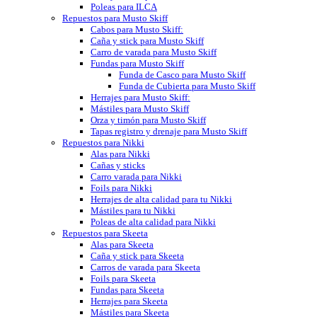
Poleas para ILCA
Repuestos para Musto Skiff
Cabos para Musto Skiff:
Caña y stick para Musto Skiff
Carro de varada para Musto Skiff
Fundas para Musto Skiff
Funda de Casco para Musto Skiff
Funda de Cubierta para Musto Skiff
Herrajes para Musto Skiff:
Mástiles para Musto Skiff
Orza y timón para Musto Skiff
Tapas registro y drenaje para Musto Skiff
Repuestos para Nikki
Alas para Nikki
Cañas y sticks
Carro varada para Nikki
Foils para Nikki
Herrajes de alta calidad para tu Nikki
Mástiles para tu Nikki
Poleas de alta calidad para Nikki
Repuestos para Skeeta
Alas para Skeeta
Caña y stick para Skeeta
Carros de varada para Skeeta
Foils para Skeeta
Fundas para Skeeta
Herrajes para Skeeta
Mástiles para Skeeta