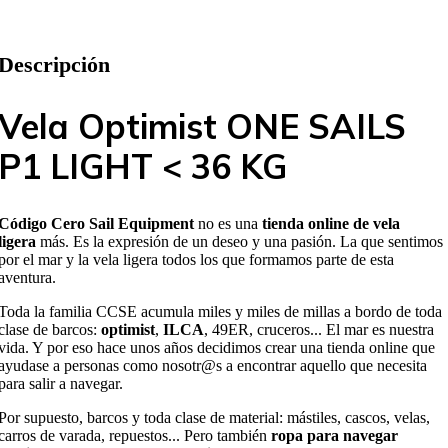
Descripción
Vela Optimist ONE SAILS
P1 LIGHT < 36 KG
Código Cero Sail Equipment
no es una
tienda online de vela
ligera
más. Es la expresión de un deseo y una pasión. La que sentimos
por el mar y la vela ligera todos los que formamos parte de esta
aventura.
Toda la familia CCSE acumula miles y miles de millas a bordo de toda
clase de barcos:
optimist
,
ILCA
, 49ER, cruceros... El mar es nuestra
vida. Y por eso hace unos años decidimos crear una tienda online que
ayudase a personas como nosotr@s a encontrar aquello que necesita
para salir a navegar.
Por supuesto, barcos y toda clase de material: mástiles, cascos, velas,
carros de varada, repuestos... Pero también
ropa para navegar