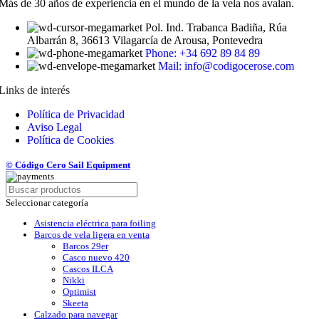
Más de 30 años de experiencia en el mundo de la vela nos avalan.
Pol. Ind. Trabanca Badiña, Rúa
Albarrán 8, 36613 Vilagarcía de Arousa, Pontevedra
Phone: +34 692 89 84 89
Mail: info@codigocerose.com
Links de interés
Política de Privacidad
Aviso Legal
Política de Cookies
© Código Cero Sail Equipment
Seleccionar categoría
Asistencia eléctrica para foiling
Barcos de vela ligera en venta
Barcos 29er
Casco nuevo 420
Cascos ILCA
Nikki
Optimist
Skeeta
Calzado para navegar