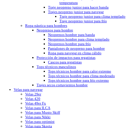
temperatura
Traje neopreno junior para hacer banda
Trajes neopreno junior para navegar
Traje neopreno junior para clima templado
Traje neopreno junior para frío
Ropa náutica para hombres
Neoprenos para hombre
Neoprenos hombre para banda
Neoprenos hombre para clima templado
Neoprenos hombre para frío
Pantalones de neopreno para hombre
Ropa para navegar en clima cálido
Protección de impactos para regatistas
Cascos para regatistas
Tops técnicos masculinos
Tops técnicos hombre para calor extremo
Tops técnicos hombre para clima moderado
Tops técnicos hombre para frío extremo
Trajes secos cortavientos hombre
Velas para navegar
Velas 29er
Velas 420
Velas 49er Fx
Velas para ILCA
Velas para Musto Skiff
Velas para Nikki
Velas para optimist
Velas para Skeeta