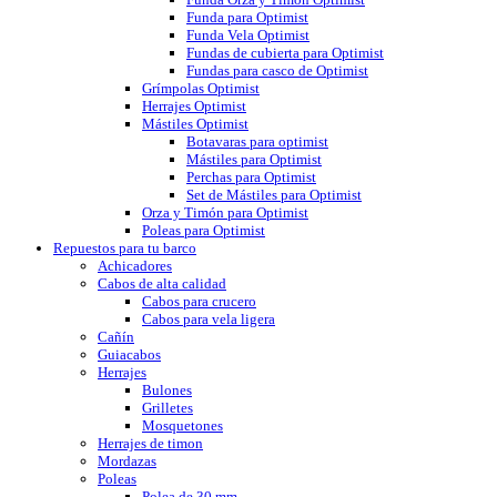
Funda para Optimist
Funda Vela Optimist
Fundas de cubierta para Optimist
Fundas para casco de Optimist
Grímpolas Optimist
Herrajes Optimist
Mástiles Optimist
Botavaras para optimist
Mástiles para Optimist
Perchas para Optimist
Set de Mástiles para Optimist
Orza y Timón para Optimist
Poleas para Optimist
Repuestos para tu barco
Achicadores
Cabos de alta calidad
Cabos para crucero
Cabos para vela ligera
Cañín
Guiacabos
Herrajes
Bulones
Grilletes
Mosquetones
Herrajes de timon
Mordazas
Poleas
Polea de 30 mm