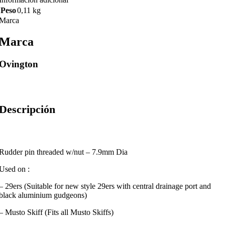
Peso
0,11 kg
Marca
Marca
Ovington
Descripción
Rudder pin threaded w/nut – 7.9mm Dia
Used on :
– 29ers (Suitable for new style 29ers with central drainage port and
black aluminium gudgeons)
– Musto Skiff (Fits all Musto Skiffs)