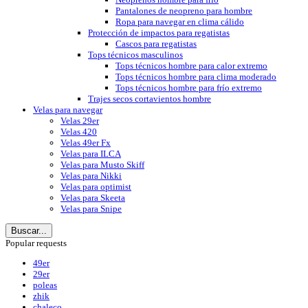
Pantalones de neopreno para hombre
Ropa para navegar en clima cálido
Protección de impactos para regatistas
Cascos para regatistas
Tops técnicos masculinos
Tops técnicos hombre para calor extremo
Tops técnicos hombre para clima moderado
Tops técnicos hombre para frío extremo
Trajes secos cortavientos hombre
Velas para navegar
Velas 29er
Velas 420
Velas 49er Fx
Velas para ILCA
Velas para Musto Skiff
Velas para Nikki
Velas para optimist
Velas para Skeeta
Velas para Snipe
Buscar...
Popular requests
49er
29er
poleas
zhik
chaleco