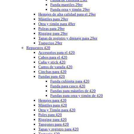
Funda mastiles 29er
Funda orza y timón 29er
Herrajes de alta calidad para el 29er
Mástiles para 29er
Orza y timón para 49er
Poleas para 29er
Rigging para 29er
Tapas de registro y drenaje para 29er
Trapecios 29er
Repuestos 420
Accesorios para el 420
Cabos para el 420
Caña y stick 420
Carros de varada 420
Cinchas para 420
Fundas para 420
Funda cubierta para 420
Funda para casco 420
Fundas para mástiles de 420
Fundas para orza y timón de 420
Herrajes para 420
Mástiles para 420
Orza y Timón para 420
Poles para 420
Rigging para 420
Tangones para 420
Tapas y registro para 420
Trapecio 420