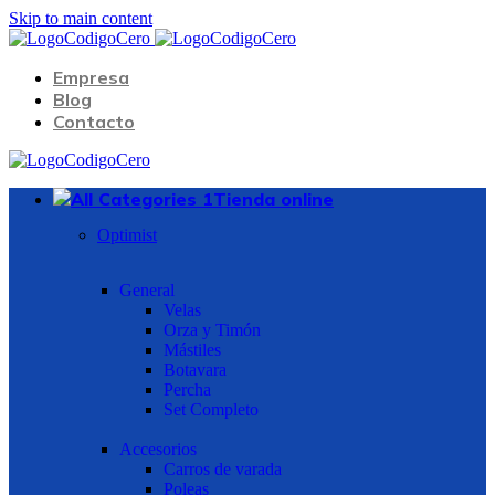
Skip to main content
Empresa
Blog
Contacto
Tienda online
Optimist
General
Velas
Orza y Timón
Mástiles
Botavara
Percha
Set Completo
Accesorios
Carros de varada
Poleas