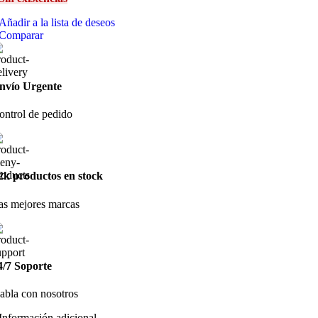
Añadir a la lista de deseos
Comparar
nvío Urgente
ontrol de pedido
2k productos en stock
as mejores marcas
4/7 Soporte
abla con nosotros
Información adicional