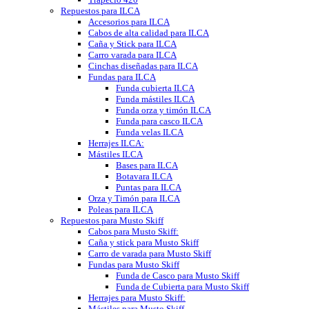
Repuestos para ILCA
Accesorios para ILCA
Cabos de alta calidad para ILCA
Caña y Stick para ILCA
Carro varada para ILCA
Cinchas diseñadas para ILCA
Fundas para ILCA
Funda cubierta ILCA
Funda mástiles ILCA
Funda orza y timón ILCA
Funda para casco ILCA
Funda velas ILCA
Herrajes ILCA:
Mástiles ILCA
Bases para ILCA
Botavara ILCA
Puntas para ILCA
Orza y Timón para ILCA
Poleas para ILCA
Repuestos para Musto Skiff
Cabos para Musto Skiff:
Caña y stick para Musto Skiff
Carro de varada para Musto Skiff
Fundas para Musto Skiff
Funda de Casco para Musto Skiff
Funda de Cubierta para Musto Skiff
Herrajes para Musto Skiff:
Mástiles para Musto Skiff