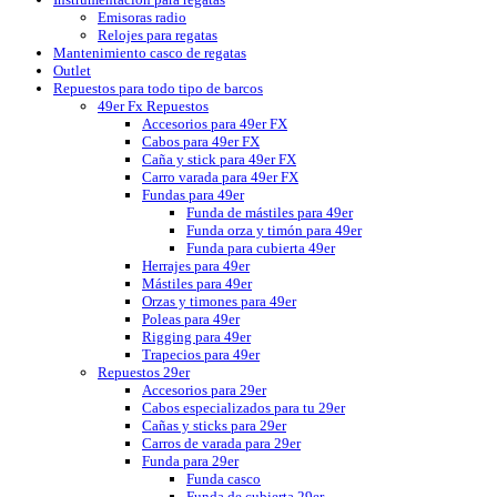
Emisoras radio
Relojes para regatas
Mantenimiento casco de regatas
Outlet
Repuestos para todo tipo de barcos
49er Fx Repuestos
Accesorios para 49er FX
Cabos para 49er FX
Caña y stick para 49er FX
Carro varada para 49er FX
Fundas para 49er
Funda de mástiles para 49er
Funda orza y timón para 49er
Funda para cubierta 49er
Herrajes para 49er
Mástiles para 49er
Orzas y timones para 49er
Poleas para 49er
Rigging para 49er
Trapecios para 49er
Repuestos 29er
Accesorios para 29er
Cabos especializados para tu 29er
Cañas y sticks para 29er
Carros de varada para 29er
Funda para 29er
Funda casco
Funda de cubierta 29er