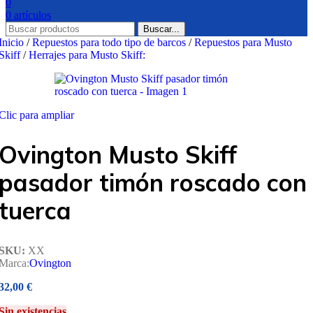
0
0
artículos
Buscar...
Inicio
/
Repuestos para todo tipo de barcos
/
Repuestos para Musto
Skiff
/
Herrajes para Musto Skiff:
Clic para ampliar
Ovington Musto Skiff
pasador timón roscado con
tuerca
SKU:
XX
Marca:
Ovington
32,00
€
Sin existencias