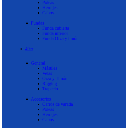
Poleas
Herrajes
Cabos
Fundas
Funda cubierta
Funda inferior
Funda Orza y timón
49er
General
Mástiles
Velas
Orza y Timón
Rigging
Trapecio
Accesorios
Carros de varada
Poleas
Herrajes
Cabos