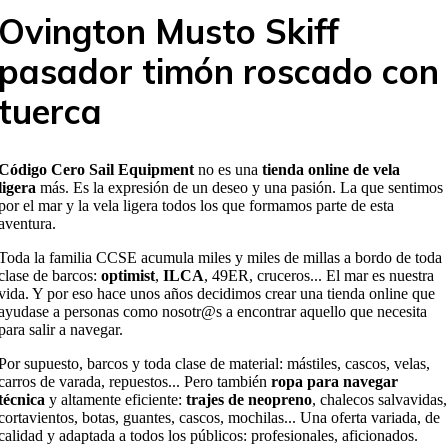
Ovington Musto Skiff
pasador timón roscado con
tuerca
Código Cero Sail Equipment
no es una
tienda online de vela
ligera
más. Es la expresión de un deseo y una pasión. La que sentimos
por el mar y la vela ligera todos los que formamos parte de esta
aventura.
Toda la familia CCSE acumula miles y miles de millas a bordo de toda
clase de barcos:
optimist
,
ILCA
, 49ER, cruceros... El mar es nuestra
vida. Y por eso hace unos años decidimos crear una tienda online que
ayudase a personas como nosotr@s a encontrar aquello que necesita
para salir a navegar.
Por supuesto, barcos y toda clase de material: mástiles, cascos, velas,
carros de varada, repuestos... Pero también
ropa para navegar
técnica
y altamente eficiente:
trajes de neopreno
, chalecos salvavidas,
cortavientos, botas, guantes, cascos, mochilas... Una oferta variada, de
calidad y adaptada a todos los públicos: profesionales, aficionados.