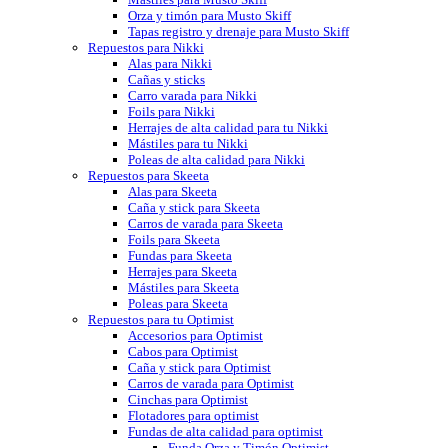
Orza y timón para Musto Skiff
Tapas registro y drenaje para Musto Skiff
Repuestos para Nikki
Alas para Nikki
Cañas y sticks
Carro varada para Nikki
Foils para Nikki
Herrajes de alta calidad para tu Nikki
Mástiles para tu Nikki
Poleas de alta calidad para Nikki
Repuestos para Skeeta
Alas para Skeeta
Caña y stick para Skeeta
Carros de varada para Skeeta
Foils para Skeeta
Fundas para Skeeta
Herrajes para Skeeta
Mástiles para Skeeta
Poleas para Skeeta
Repuestos para tu Optimist
Accesorios para Optimist
Cabos para Optimist
Caña y stick para Optimist
Carros de varada para Optimist
Cinchas para Optimist
Flotadores para optimist
Fundas de alta calidad para optimist
Funda Orza y Timón Optimist