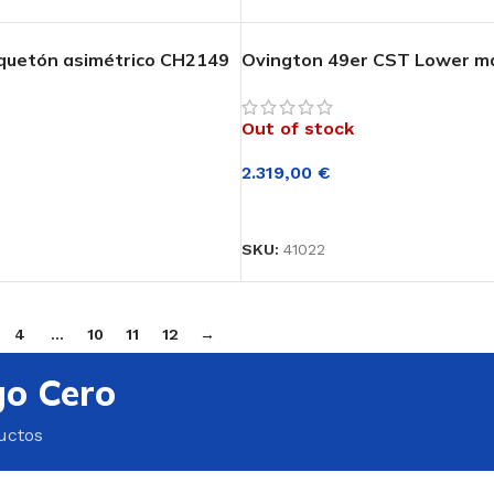
quetón asimétrico CH2149
Ovington 49er CST Lower m
Out of stock
2.319,00
€
LEER MÁS
RRITO
SKU:
41022
4
…
10
11
12
→
go Cero
uctos