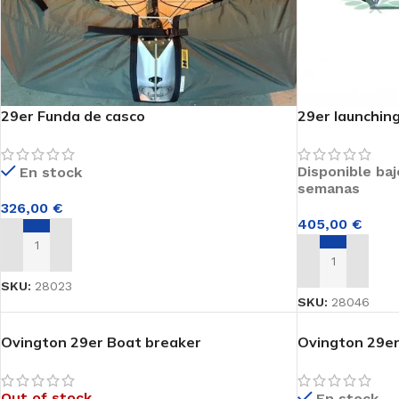
29er Funda de casco
29er launching
Disponible ba
En stock
semanas
326,00
€
405,00
€
AÑADIR AL CARRITO
AÑADIR AL CA
SKU:
28023
SKU:
28046
Ovington 29er Boat breaker
Ovington 29er 
Out of stock
En stock