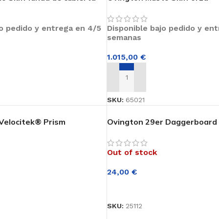
jo pedido y entrega en 4/5
Disponible bajo pedido y en
semanas
1.015,00
€
RRITO
AÑADIR AL CARRITO
SKU:
65021
Velocitek® Prism
Ovington 29er Daggerboard
Out of stock
24,00
€
LEER MÁS
RRITO
SKU:
25112