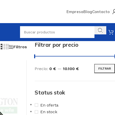
Empresa
Blog
Contacto
Filtrar por precio
Filtros
Precio:
0 €
—
10.100 €
FILTRAR
Status stok
En oferta
En stock