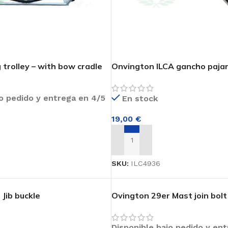
 trolley – with bow cradle
Onvington ILCA gancho pajar
jo pedido y entrega en 4/5
En stock
19,00
€
AÑADIR AL CARRITO
RRITO
SKU:
ILC4936
Jib buckle
Ovington 29er Mast join bolt
four )
Disponible bajo pedido y en