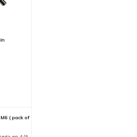
ín
 M6 ( pack of
trega en 4/5