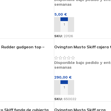
semanas
5,00
€
RRITO
AÑADIR AL CARRITO
SKU:
23126
 Rudder gudgeon top –
Ovington Musto Skiff cajera
completa
FUNDAS
Disponible bajo pedido y en
Funda mástiles
semanas
Funda casco
290,00
€
Funda cubierta
RRITO
AÑADIR AL CARRITO
Funda orza y timón
Funda vela
SKU:
650032
o Skiff funda de cubierta
Ovington Musto Skiff orza