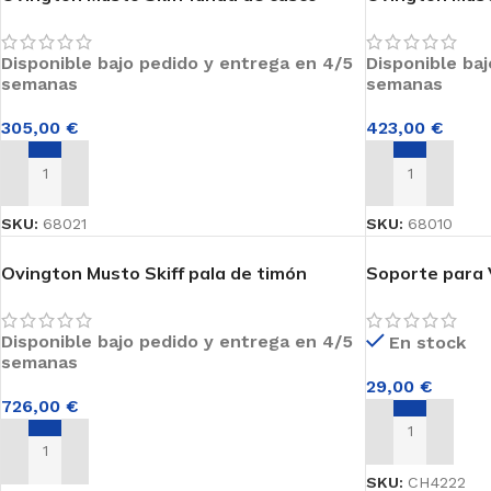
Cinchas
Disponible bajo pedido y entrega en 4/5
Disponible ba
semanas
semanas
305,00
€
423,00
€
AÑADIR AL CARRITO
AÑADIR AL CA
SKU:
68021
SKU:
68010
Ovington Musto Skiff pala de timón
Soporte para 
Disponible bajo pedido y entrega en 4/5
En stock
semanas
29,00
€
726,00
€
AÑADIR AL CA
AÑADIR AL CARRITO
SKU:
CH4222