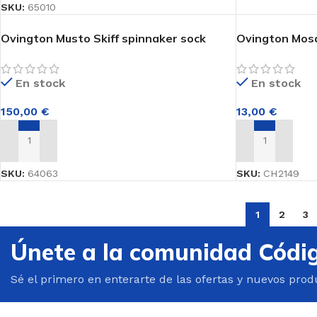
SKU:
65010
Ovington Musto Skiff spinnaker sock
Ovington Mos
En stock
En stock
150,00
€
13,00
€
AÑADIR AL CARRITO
AÑADIR AL CA
SKU:
64063
SKU:
CH2149
1
2
3
Únete a la comunidad Códi
Sé el primero en enterarte de las ofertas y nuevos prod