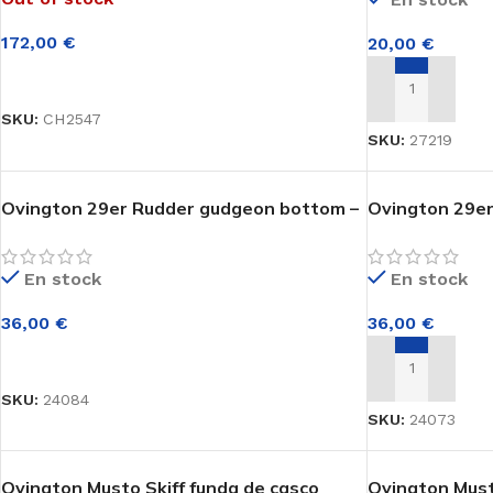
172,00
€
20,00
€
LEER MÁS
AÑADIR AL CA
SKU:
CH2547
SKU:
27219
Ovington 29er Rudder gudgeon bottom –
Ovington 29er
oldstyle
oldstyle
GENERAL
ACCESORIOS
En stock
En stock
Velas
Carros de varada
36,00
€
36,00
€
Orza y Timón
Poleas
AÑADIR AL CARRITO
Mástiles
Herrajes
AÑADIR AL CA
SKU:
24084
Botavara
Flotadores
SKU:
24073
Percha
Cabos
Set Completo
Cañas y Stick
Ovington Musto Skiff funda de casco
Ovington Must