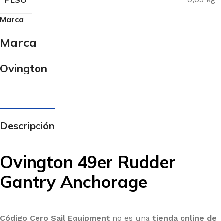
Herrajes
Marca
Flotadores
Cabos
Marca
Cañas y Stick
Ovington
Cinchas
Descripción
FUNDAS
Funda mástiles
Ovington 49er Rudder
Funda casco
Funda cubierta
Gantry Anchorage
Funda orza y timón
Funda vela
Código Cero Sail Equipment
no es una
tienda online de