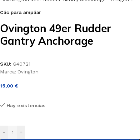
Clic para ampliar
Ovington 49er Rudder
Gantry Anchorage
SKU:
G40721
Marca:
Ovington
15,00
€
Hay existencias
-
+