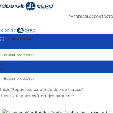
Skip to main content
EMPRESA
BLOG
CONTACTO
TIENDA ONLINE
0
0
Inicio
/
Repuestos para todo tipo de barcos
/
49er Fx Repuestos
/
Herrajes para 49er