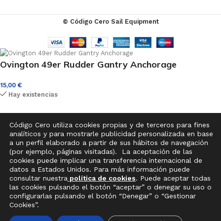
© Código Cero Sail Equipment
Ovington 49er Rudder Gantry Anchorage
15,00
€
Hay existencias
Código Cero utiliza cookies propias y de terceros para fines
analíticos y para mostrarle publicidad personalizada en base
-
+
a un perfil elaborado a partir de sus hábitos de navegación
(por ejemplo, páginas visitadas). La aceptación de las
AÑADIR AL CARRITO
cookies puede implicar una transferencia internacional de
datos a Estados Unidos. Para más información puede
consultar nuestra
política de cookies
. Puede aceptar todas
las cookies pulsando el botón “aceptar” o denegar su uso o
configurarlas pulsando el botón “Denegar” o “Gestionar
Cookies”.