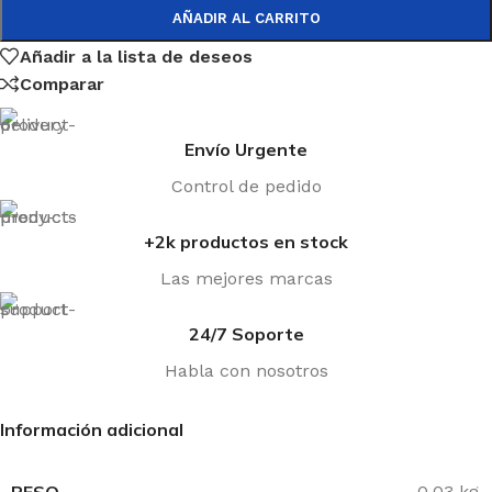
AÑADIR AL CARRITO
GENERAL
Añadir a la lista de deseos
Comparar
Velas
Orza y Timón
Envío Urgente
Mástiles
Control de pedido
Botavara
Percha
+2k productos en stock
Set Completo
Las mejores marcas
24/7 Soporte
Habla con nosotros
ACCESORIOS
Información adicional
Carros de varada
Poleas
PESO
0,03 kg