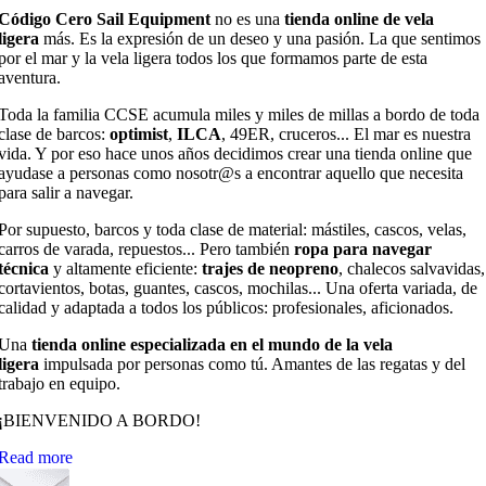
Código Cero Sail Equipment
no es una
tienda online de vela
ligera
más. Es la expresión de un deseo y una pasión. La que sentimos
por el mar y la vela ligera todos los que formamos parte de esta
aventura.
Toda la familia CCSE acumula miles y miles de millas a bordo de toda
clase de barcos:
optimist
,
ILCA
, 49ER, cruceros... El mar es nuestra
vida. Y por eso hace unos años decidimos crear una tienda online que
ayudase a personas como nosotr@s a encontrar aquello que necesita
para salir a navegar.
Por supuesto, barcos y toda clase de material: mástiles, cascos, velas,
carros de varada, repuestos... Pero también
ropa para navegar
técnica
y altamente eficiente:
trajes de neopreno
, chalecos salvavidas,
cortavientos, botas, guantes, cascos, mochilas... Una oferta variada, de
calidad y adaptada a todos los públicos: profesionales, aficionados.
Una
tienda online especializada en el mundo de la vela
ligera
impulsada por personas como tú. Amantes de las regatas y del
trabajo en equipo.
¡BIENVENIDO A BORDO!
Read more