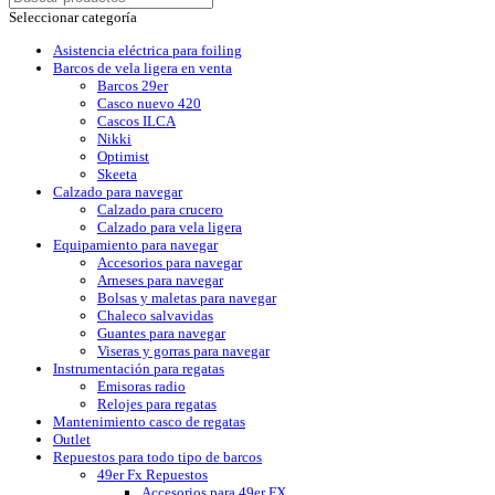
Seleccionar categoría
Asistencia eléctrica para foiling
Barcos de vela ligera en venta
Barcos 29er
Casco nuevo 420
Cascos ILCA
Nikki
Optimist
Skeeta
Calzado para navegar
Calzado para crucero
Calzado para vela ligera
Equipamiento para navegar
Accesorios para navegar
Arneses para navegar
Bolsas y maletas para navegar
Chaleco salvavidas
Guantes para navegar
Viseras y gorras para navegar
Instrumentación para regatas
Emisoras radio
Relojes para regatas
Mantenimiento casco de regatas
Outlet
Repuestos para todo tipo de barcos
49er Fx Repuestos
Accesorios para 49er FX