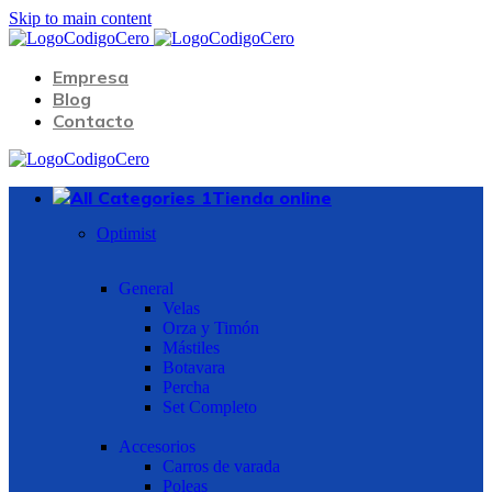
Skip to main content
Empresa
Blog
Contacto
Tienda online
Optimist
General
Velas
Orza y Timón
Mástiles
Botavara
Percha
Set Completo
Accesorios
Carros de varada
Poleas