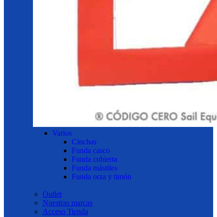
Varios
Cinchas
Funda casco
Funda cubierta
Funda mástiles
Funda orza y timón
Outlet
Nuestras marcas
Acceso Tienda