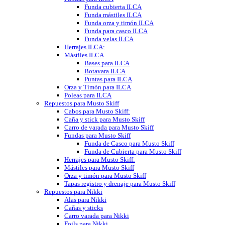
Funda cubierta ILCA
Funda mástiles ILCA
Funda orza y timón ILCA
Funda para casco ILCA
Funda velas ILCA
Herrajes ILCA:
Mástiles ILCA
Bases para ILCA
Botavara ILCA
Puntas para ILCA
Orza y Timón para ILCA
Poleas para ILCA
Repuestos para Musto Skiff
Cabos para Musto Skiff:
Caña y stick para Musto Skiff
Carro de varada para Musto Skiff
Fundas para Musto Skiff
Funda de Casco para Musto Skiff
Funda de Cubierta para Musto Skiff
Herrajes para Musto Skiff:
Mástiles para Musto Skiff
Orza y timón para Musto Skiff
Tapas registro y drenaje para Musto Skiff
Repuestos para Nikki
Alas para Nikki
Cañas y sticks
Carro varada para Nikki
Foils para Nikki