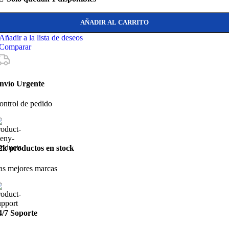
AÑADIR AL CARRITO
Añadir a la lista de deseos
Comparar
nvío Urgente
ontrol de pedido
2k productos en stock
as mejores marcas
4/7 Soporte