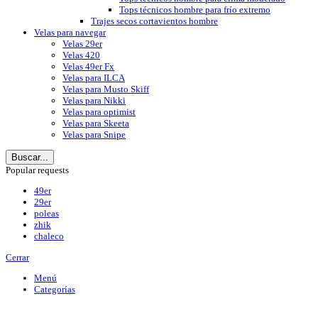
Tops técnicos hombre para frío extremo
Trajes secos cortavientos hombre
Velas para navegar
Velas 29er
Velas 420
Velas 49er Fx
Velas para ILCA
Velas para Musto Skiff
Velas para Nikki
Velas para optimist
Velas para Skeeta
Velas para Snipe
Buscar...
Popular requests
49er
29er
poleas
zhik
chaleco
Cerrar
Menú
Categorías