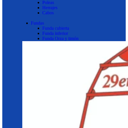
Poleas
Herrajes
Cabos
Fundas
Funda cubierta
Funda inferior
Funda Orza y timón