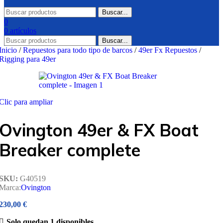
Buscar...
0
0
artículos
Buscar...
Inicio
/
Repuestos para todo tipo de barcos
/
49er Fx Repuestos
/
Rigging para 49er
Clic para ampliar
Ovington 49er & FX Boat
Breaker complete
SKU:
G40519
Marca:
Ovington
230,00
€
Solo quedan 1 disponibles