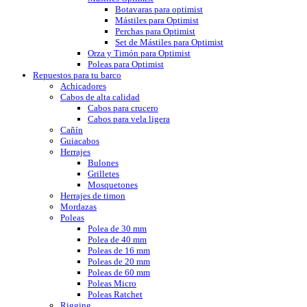
Botavaras para optimist
Mástiles para Optimist
Perchas para Optimist
Set de Mástiles para Optimist
Orza y Timón para Optimist
Poleas para Optimist
Repuestos para tu barco
Achicadores
Cabos de alta calidad
Cabos para crucero
Cabos para vela ligera
Cañín
Guiacabos
Herrajes
Bulones
Grilletes
Mosquetones
Herrajes de timon
Mordazas
Poleas
Polea de 30 mm
Polea de 40 mm
Poleas de 16 mm
Poleas de 20 mm
Poleas de 60 mm
Poleas Micro
Poleas Ratchet
Rigging