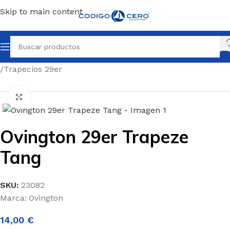
Skip to main content
Inicio
/
Repuestos para todo tipo de barcos
/
Repuestos 29er
/
Trapecios 29er
Clic para ampliar
Ovington 29er Trapeze
Tang
SKU:
23082
Marca:
Ovington
14,00
€