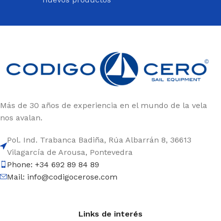
Pero también
ropa para navegar técnica
y altamente
eficiente:
trajes de neopreno
, chalecos salvavidas,
cortavientos, botas, guantes, cascos, mochilas... Una
oferta variada, de calidad y adaptada a todos los
públicos: profesionales, aficionados.
Una
tienda online especializada en el mundo de la
vela ligera
impulsada por personas como tú.
Amantes de las regatas y del trabajo en equipo.
Más de 30 años de experiencia en el mundo de la vela
nos avalan.
¡BIENVENIDO A BORDO!
Pol. Ind. Trabanca Badiña, Rúa Albarrán 8, 36613
Vilagarcía de Arousa, Pontevedra
Phone: +34 692 89 84 89
Mail: info@codigocerose.com
Links de interés