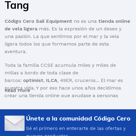
Tang
Código Cero Sail Equipment
no es una
tienda online
de vela ligera
más. Es la expresión de un deseo y
una pasión. La que sentimos por el mar y la vela
ligera todos los que formamos parte de esta
aventura.
Toda la familia CCSE acumula miles y miles de
millas a bordo de toda clase de
barcos:
optimist
,
ILCA
, 49ER, cruceros... El mar es
nuestra vida. Y por eso hace unos años decidimos
Read more
crear una tienda online que ayudase a personas
como nosotr@s a encontrar aquello que necesita
para salir a navegar.
Únete a la comunidad Código Cero
Por supuesto, barcos y toda clase de material:
Sé el primero en enterarte de las ofertas y
mástiles, cascos, velas, carros de varada, repuestos...
nuevos productos