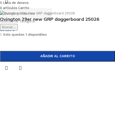
0
Lista de deseos
0
artículos
Carrito
Ovington 29er new GRP daggerboard 25026
Seleccionar categoría
Buscar...
604,00
€
Solo quedan 1 disponibles
AÑADIR AL CARRITO