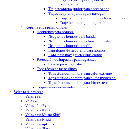
temperatura
Traje neopreno junior para hacer banda
Trajes neopreno junior para navegar
Traje neopreno junior para clima templado
Traje neopreno junior para frío
Ropa náutica para hombres
Neoprenos para hombre
Neoprenos hombre para banda
Neoprenos hombre para clima templado
Neoprenos hombre para frío
Pantalones de neopreno para hombre
Ropa para navegar en clima cálido
Protección de impactos para regatistas
Cascos para regatistas
Tops técnicos masculinos
Tops técnicos hombre para calor extremo
Tops técnicos hombre para clima moderado
Tops técnicos hombre para frío extremo
Trajes secos cortavientos hombre
Velas para navegar
Velas 29er
Velas 420
Velas 49er Fx
Velas para ILCA
Velas para Musto Skiff
Velas para Nikki
Velas para optimist
Velas para Skeeta