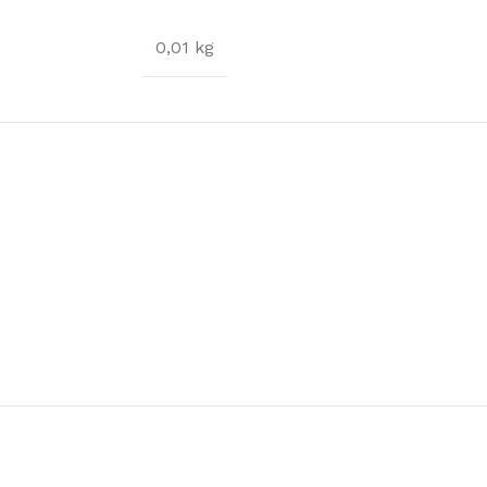
FUNDAS
0,01 kg
Funda mástiles
Funda casco
Funda cubierta
Funda orza y timón
Funda vela