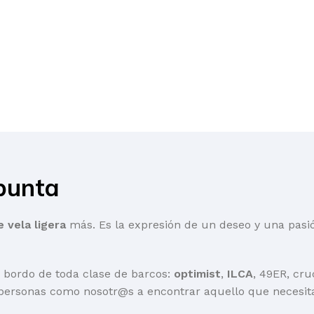
punta
e vela ligera
más. Es la expresión de un deseo y una pasión
 bordo de toda clase de barcos:
optimist
,
ILCA
, 49ER, cru
personas como nosotr@s a encontrar aquello que necesita 