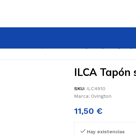
a ILCA
/
Accesorios para ILCA
/
ILCA Tapón superior para p
ILCA Tapón 
SKU:
ILC4910
Marca:
Ovington
11,50
€
Hay existencias