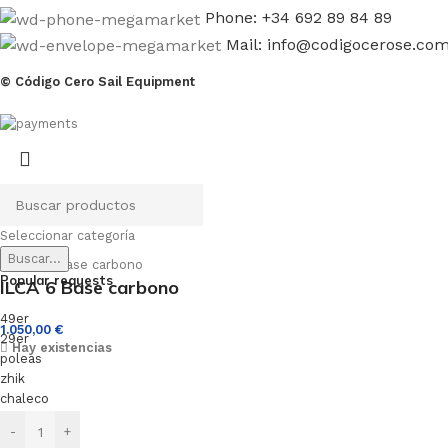
Phone: +34 692 89 84 89
Mail: info@codigocerose.co
© Código Cero Sail Equipment
Seleccionar categoría
Buscar...
Popular requests
ILCA 6 Base carbono
49er
1.050,00
€
29er
Hay existencias
poleas
zhik
chaleco
-
+