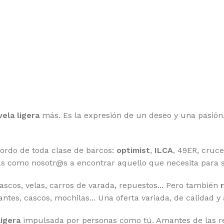
vela ligera
más. Es la expresión de un deseo y una pasión. 
bordo de toda clase de barcos:
optimist
,
ILCA
, 49ER, cruce
s como nosotr@s a encontrar aquello que necesita para sa
cascos, velas, carros de varada, repuestos... Pero también
uantes, cascos, mochilas... Una oferta variada, de calidad y
ligera
impulsada por personas como tú. Amantes de las reg