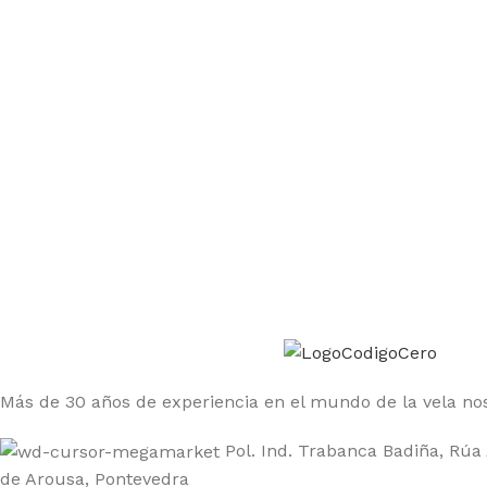
Únete a la comunidad Código Cero
Sé el primero en enterarte de las ofertas y nuevos produ
Más de 30 años de experiencia en el mundo de la vela nos
Pol. Ind. Trabanca Badiña, Rúa 
de Arousa, Pontevedra