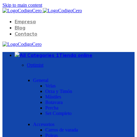
Skip to main content
Empresa
Blog
Contacto
Tienda online
Optimist
General
Velas
Orza y Timón
Mástiles
Botavara
Percha
Set Completo
Accesorios
Carros de varada
Poleas