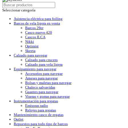
Seleccionar categoría
Asistencia eléctrica para foiling
Barcos de vela ligera en venta
Barcos 29er
Casco nuevo 420
Cascos ILCA
Nikki
Optimist
Skeeta
Calzado para navegar
Calzado para crucero
Calzado para vela ligera
Equipamiento para navegar
Accesorios para navegar
Arneses para navegar
Bolsas y maletas para navegar
Chaleco salvavidas
Guantes para navegar
Viseras y gorras para navegar
Instrumentación para regatas
Emisoras radio
Relojes para regatas
Mantenimiento casco de regatas
Outlet
Repuestos para todo tipo de barcos