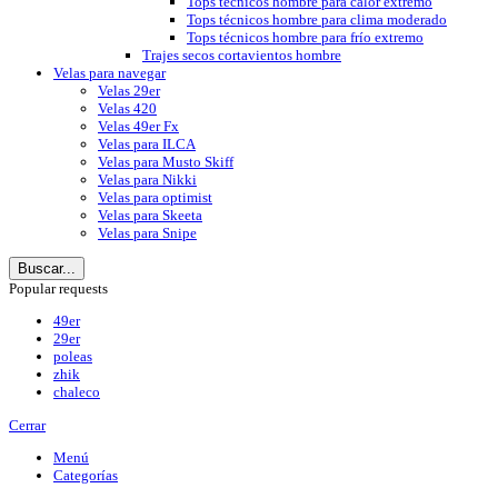
Tops técnicos hombre para calor extremo
Tops técnicos hombre para clima moderado
Tops técnicos hombre para frío extremo
Trajes secos cortavientos hombre
Velas para navegar
Velas 29er
Velas 420
Velas 49er Fx
Velas para ILCA
Velas para Musto Skiff
Velas para Nikki
Velas para optimist
Velas para Skeeta
Velas para Snipe
Buscar...
Popular requests
49er
29er
poleas
zhik
chaleco
Cerrar
Menú
Categorías