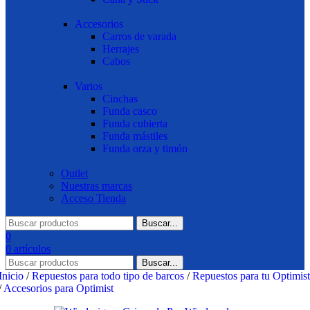
Accesorios
Carros de varada
Herrajes
Cabos
Varios
Cinchas
Funda casco
Funda cubierta
Funda mástiles
Funda orza y timón
Outlet
Nuestras marcas
Acceso Tienda
Buscar...
0
0
artículos
Buscar...
Inicio
/
Repuestos para todo tipo de barcos
/
Repuestos para tu Optimist
/
Accesorios para Optimist