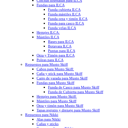
Cinchas diseñadas para ILCA
Fundas para ILCA
Funda cubierta ILCA
Funda mástiles ILCA
Funda orza y timón ILCA
Funda para casco ILCA
Funda velas ILCA
Herrajes ILCA:
Mástiles ILCA
Bases para ILCA
Botavara ILCA
Puntas para ILCA
Orza y Timón para ILCA
Poleas para ILCA
Repuestos para Musto Skiff
Cabos para Musto Skiff:
Caña y stick para Musto Skiff
Carro de varada para Musto Skiff
Fundas para Musto Skiff
Funda de Casco para Musto Skiff
Funda de Cubierta para Musto Skiff
Herrajes para Musto Skiff:
Mástiles para Musto Skiff
Orza y timón para Musto Skiff
Tapas registro y drenaje para Musto Skiff
Repuestos para Nikki
Alas para Nikki
Cañas y sticks