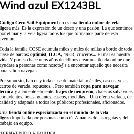
Wind azul EX1243BL
Código Cero Sail Equipment
no es una
tienda online de vela
ligera
más. Es la expresión de un deseo y una pasión. La que sentimos
por el mar y la vela ligera todos los que formamos parte de esta
aventura.
Toda la familia CCSE acumula miles y miles de millas a bordo de toda
clase de barcos:
optimist
,
ILCA
, 49ER, cruceros... El mar es nuestra
vida. Y por eso hace unos años decidimos crear una tienda online que
ayudase a personas como nosotr@s a encontrar aquello que necesita
para salir a navegar.
Por supuesto, barcos y toda clase de material: mástiles, cascos, velas,
carros de varada, repuestos... Pero también
ropa para navegar
técnica
y altamente eficiente:
trajes de neopreno
, chalecos salvavidas,
cortavientos, botas, guantes, cascos, mochilas... Una oferta variada, de
calidad y adaptada a todos los públicos: profesionales, aficionados.
Una
tienda online especializada en el mundo de la vela
ligera
impulsada por personas como tú. Amantes de las regatas y del
trabajo en equipo.
¡BIENVENIDO A BORDO!