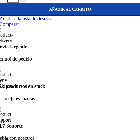
AÑADIR AL CARRITO
Añadir a la lista de deseos
Comparar
nvío Urgente
ontrol de pedido
2k productos en stock
as mejores marcas
4/7 Soporte
abla con nosotros