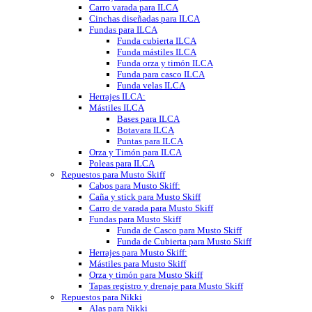
Carro varada para ILCA
Cinchas diseñadas para ILCA
Fundas para ILCA
Funda cubierta ILCA
Funda mástiles ILCA
Funda orza y timón ILCA
Funda para casco ILCA
Funda velas ILCA
Herrajes ILCA:
Mástiles ILCA
Bases para ILCA
Botavara ILCA
Puntas para ILCA
Orza y Timón para ILCA
Poleas para ILCA
Repuestos para Musto Skiff
Cabos para Musto Skiff:
Caña y stick para Musto Skiff
Carro de varada para Musto Skiff
Fundas para Musto Skiff
Funda de Casco para Musto Skiff
Funda de Cubierta para Musto Skiff
Herrajes para Musto Skiff:
Mástiles para Musto Skiff
Orza y timón para Musto Skiff
Tapas registro y drenaje para Musto Skiff
Repuestos para Nikki
Alas para Nikki