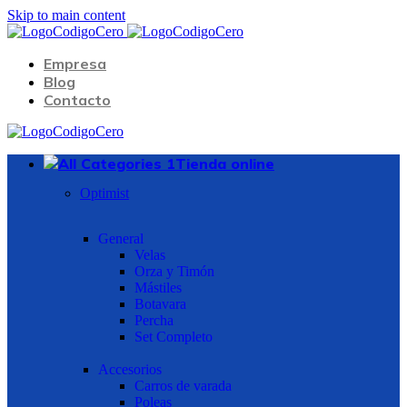
Skip to main content
Empresa
Blog
Contacto
Tienda online
Optimist
General
Velas
Orza y Timón
Mástiles
Botavara
Percha
Set Completo
Accesorios
Carros de varada
Poleas