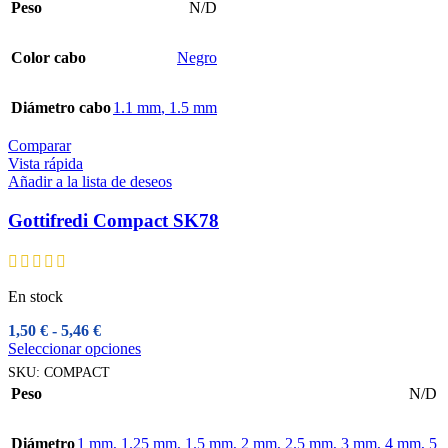
Peso
N/D
0,99 €
múltiples
hasta
variantes.
1,50 €
Las
Color cabo
Negro
opciones
se
pueden
Diámetro cabo
1.1 mm
,
1.5 mm
elegir
en
Comparar
la
Vista rápida
página
Añadir a la lista de deseos
de
producto
Gottifredi Compact SK78
En stock
Rango
1,50
€
-
5,46
€
de
Este
Seleccionar opciones
precios:
producto
SKU:
COMPACT
desde
tiene
Peso
N/D
1,50 €
múltiples
hasta
variantes.
5,46 €
Las
Diámetro
1 mm
,
1.25 mm
,
1.5 mm
,
2 mm
,
2.5 mm
,
3 mm
,
4 mm
,
5