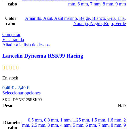
opciones
cabo
mm
,
6 mm
,
7 mm
,
8 mm
,
9 mm
se
pueden
elegir
Color
Amarillo
,
Azul
,
Azul marino
,
Beige
,
Blanco
,
Gris
,
Lila
,
en
cabo
Naranja
,
Negro
,
Rojo
,
Verde
la
página
Comparar
de
Vista rápida
producto
Añadir a la lista de deseos
Lancelin Dyneema RSK99 Racing
En stock
Rango
0,40
€
-
2,40
€
de
Este
Seleccionar opciones
precios:
producto
SKU:
DYNE125RSK99
desde
tiene
Peso
N/D
0,40 €
múltiples
hasta
variantes.
2,40 €
Las
0.5 mm
,
0.8 mm
,
1 mm
,
1.25 mm
,
1.5 mm
,
1.6 mm
,
2
Diámetro
opciones
mm
,
2.5 mm
,
3 mm
,
4 mm
,
5 mm
,
6 mm
,
7 mm
,
8 mm
,
9
cabo
se