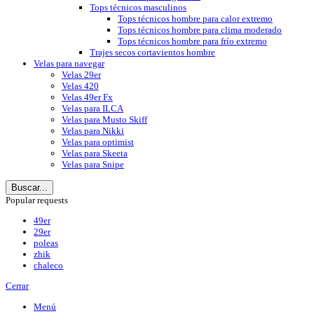
Tops técnicos masculinos
Tops técnicos hombre para calor extremo
Tops técnicos hombre para clima moderado
Tops técnicos hombre para frío extremo
Trajes secos cortavientos hombre
Velas para navegar
Velas 29er
Velas 420
Velas 49er Fx
Velas para ILCA
Velas para Musto Skiff
Velas para Nikki
Velas para optimist
Velas para Skeeta
Velas para Snipe
Buscar...
Popular requests
49er
29er
poleas
zhik
chaleco
Cerrar
Menú