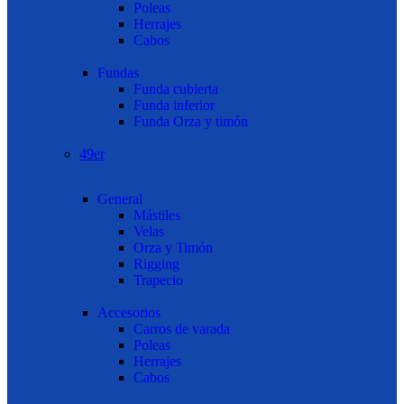
Poleas
Herrajes
Cabos
Fundas
Funda cubierta
Funda inferior
Funda Orza y timón
49er
General
Mástiles
Velas
Orza y Timón
Rigging
Trapecio
Accesorios
Carros de varada
Poleas
Herrajes
Cabos