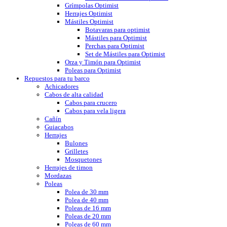
Grímpolas Optimist
Herrajes Optimist
Mástiles Optimist
Botavaras para optimist
Mástiles para Optimist
Perchas para Optimist
Set de Mástiles para Optimist
Orza y Timón para Optimist
Poleas para Optimist
Repuestos para tu barco
Achicadores
Cabos de alta calidad
Cabos para crucero
Cabos para vela ligera
Cañín
Guiacabos
Herrajes
Bulones
Grilletes
Mosquetones
Herrajes de timon
Mordazas
Poleas
Polea de 30 mm
Polea de 40 mm
Poleas de 16 mm
Poleas de 20 mm
Poleas de 60 mm