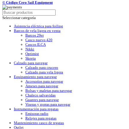
© Código Cero Sail Equipment
Seleccionar categoría
Asistencia eléctrica para foiling
Barcos de vela ligera en venta
Barcos 29er
Casco nuevo 420
Cascos ILCA
Nikki
Optimist
Skeeta
Calzado para navegar
Calzado para crucero
Calzado para vela ligera
Equipamiento para navegar
Accesorios para navegar
Arneses para navegar
Bolsas y maletas para navegar
Chaleco salvavidas
Guantes para navegar
Viseras y gorras para navegar
Instrumentación para regatas
Emisoras radio
Relojes para regatas
Mantenimiento casco de regatas
Outlet