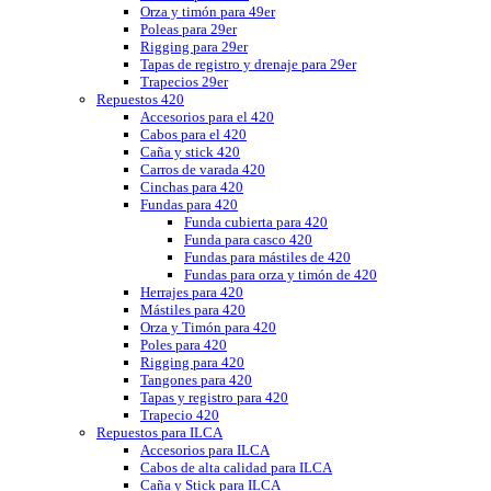
Orza y timón para 49er
Poleas para 29er
Rigging para 29er
Tapas de registro y drenaje para 29er
Trapecios 29er
Repuestos 420
Accesorios para el 420
Cabos para el 420
Caña y stick 420
Carros de varada 420
Cinchas para 420
Fundas para 420
Funda cubierta para 420
Funda para casco 420
Fundas para mástiles de 420
Fundas para orza y timón de 420
Herrajes para 420
Mástiles para 420
Orza y Timón para 420
Poles para 420
Rigging para 420
Tangones para 420
Tapas y registro para 420
Trapecio 420
Repuestos para ILCA
Accesorios para ILCA
Cabos de alta calidad para ILCA
Caña y Stick para ILCA