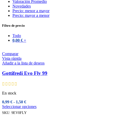
Valoración Promedio
Novedades
Precio: menor a mayor
Precio: mayor a menor
Filtro de precio
Todo
0,00
€
+
Comparar
Vista rápida
Añadir a la lista de deseos
Gottifredi Evo Fly 99
En stock
Rango
0,99
€
-
1,50
€
de
Este
Seleccionar opciones
precios:
producto
SKU:
9EV0FLY
desde
tiene