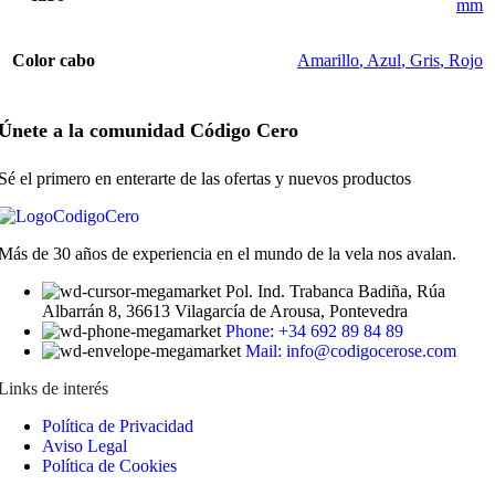
mm
pueden
elegir
en
Color cabo
Amarillo
,
Azul
,
Gris
,
Rojo
la
página
de
Únete a la comunidad Código Cero
producto
Sé el primero en enterarte de las ofertas y nuevos productos
Más de 30 años de experiencia en el mundo de la vela nos avalan.
Pol. Ind. Trabanca Badiña, Rúa
Albarrán 8, 36613 Vilagarcía de Arousa, Pontevedra
Phone: +34 692 89 84 89
Mail: info@codigocerose.com
Links de interés
Política de Privacidad
Aviso Legal
Política de Cookies