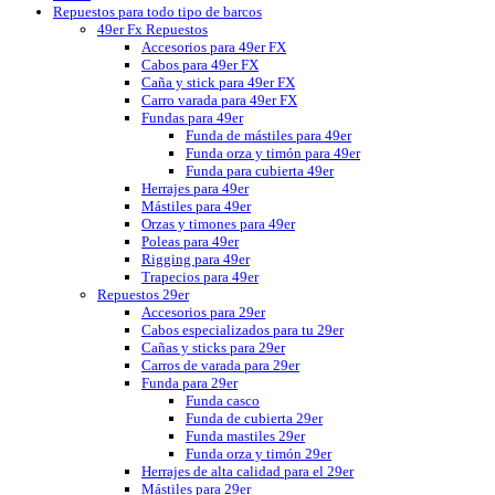
Repuestos para todo tipo de barcos
49er Fx Repuestos
Accesorios para 49er FX
Cabos para 49er FX
Caña y stick para 49er FX
Carro varada para 49er FX
Fundas para 49er
Funda de mástiles para 49er
Funda orza y timón para 49er
Funda para cubierta 49er
Herrajes para 49er
Mástiles para 49er
Orzas y timones para 49er
Poleas para 49er
Rigging para 49er
Trapecios para 49er
Repuestos 29er
Accesorios para 29er
Cabos especializados para tu 29er
Cañas y sticks para 29er
Carros de varada para 29er
Funda para 29er
Funda casco
Funda de cubierta 29er
Funda mastiles 29er
Funda orza y timón 29er
Herrajes de alta calidad para el 29er
Mástiles para 29er