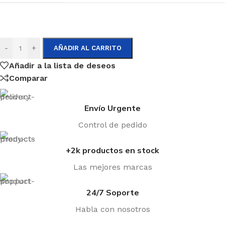
GENERAL
Velas
-
+
AÑADIR AL CARRITO
Orza y Timón
Añadir a la lista de deseos
Mástiles
Comparar
Botavara
Envío Urgente
Percha
Control de pedido
Set Completo
+2k productos en stock
Las mejores marcas
ACCESORIOS
24/7 Soporte
Carros de varada
Habla con nosotros
Poleas