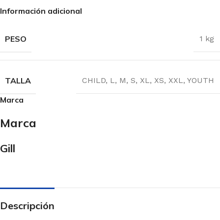
Herrajes
Información adicional
Flotadores
PESO
1 kg
Cabos
Cañas y Stick
Cinchas
TALLA
CHILD
,
L
,
M
,
S
,
XL
,
XS
,
XXL
,
YOUTH
Marca
Marca
FUNDAS
Funda mástiles
Gill
Funda casco
Funda cubierta
Funda orza y timón
Descripción
Funda vela