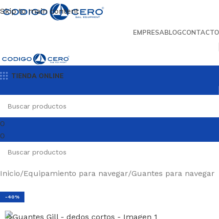
Skip to main content
EMPRESA
BLOG
CONTACTO
TIENDA ONLINE
0
0
Inicio
/
Equipamiento para navegar
/
Guantes para navegar
-40%