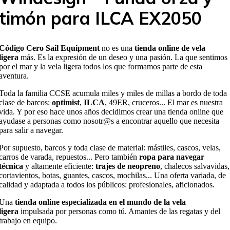
timón para ILCA EX2050
Código Cero Sail Equipment
no es una
tienda online de vela
ligera
más. Es la expresión de un deseo y una pasión. La que sentimos
por el mar y la vela ligera todos los que formamos parte de esta
aventura.
Toda la familia CCSE acumula miles y miles de millas a bordo de toda
clase de barcos:
optimist
,
ILCA
, 49ER, cruceros... El mar es nuestra
vida. Y por eso hace unos años decidimos crear una tienda online que
ayudase a personas como nosotr@s a encontrar aquello que necesita
para salir a navegar.
Por supuesto, barcos y toda clase de material: mástiles, cascos, velas,
carros de varada, repuestos... Pero también
ropa para navegar
técnica
y altamente eficiente:
trajes de neopreno
, chalecos salvavidas,
cortavientos, botas, guantes, cascos, mochilas... Una oferta variada, de
calidad y adaptada a todos los públicos: profesionales, aficionados.
Una
tienda online especializada en el mundo de la vela
ligera
impulsada por personas como tú. Amantes de las regatas y del
trabajo en equipo.