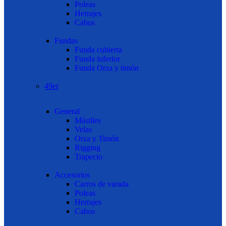
Poleas
Herrajes
Cabos
Fundas
Funda cubierta
Funda inferior
Funda Orza y timón
49er
General
Mástiles
Velas
Orza y Timón
Rigging
Trapecio
Accesorios
Carros de varada
Poleas
Herrajes
Cabos