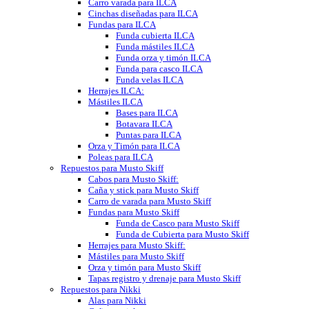
Carro varada para ILCA
Cinchas diseñadas para ILCA
Fundas para ILCA
Funda cubierta ILCA
Funda mástiles ILCA
Funda orza y timón ILCA
Funda para casco ILCA
Funda velas ILCA
Herrajes ILCA:
Mástiles ILCA
Bases para ILCA
Botavara ILCA
Puntas para ILCA
Orza y Timón para ILCA
Poleas para ILCA
Repuestos para Musto Skiff
Cabos para Musto Skiff:
Caña y stick para Musto Skiff
Carro de varada para Musto Skiff
Fundas para Musto Skiff
Funda de Casco para Musto Skiff
Funda de Cubierta para Musto Skiff
Herrajes para Musto Skiff:
Mástiles para Musto Skiff
Orza y timón para Musto Skiff
Tapas registro y drenaje para Musto Skiff
Repuestos para Nikki
Alas para Nikki