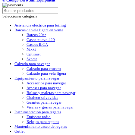
© Código Cero Sail Equipment
Seleccionar categoría
Asistencia eléctrica para foiling
Barcos de vela ligera en venta
Barcos 29er
Casco nuevo 420
Cascos ILCA
Nikki
Optimist
Skeeta
Calzado para navegar
Calzado para crucero
Calzado para vela ligera
Equipamiento para navegar
Accesorios para navegar
Arneses para navegar
Bolsas y maletas para navegar
Chaleco salvavidas
Guantes para navegar
Viseras y gorras para navegar
Instrumentación para regatas
Emisoras radio
Relojes para regatas
Mantenimiento casco de regatas
Outlet