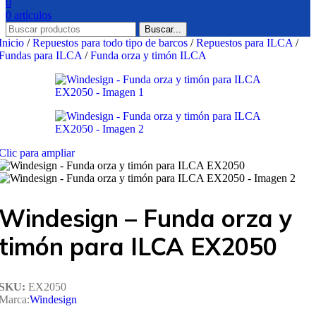
0
0
artículos
Buscar...
Inicio
/
Repuestos para todo tipo de barcos
/
Repuestos para ILCA
/
Fundas para ILCA
/
Funda orza y timón ILCA
Clic para ampliar
Windesign – Funda orza y
timón para ILCA EX2050
SKU:
EX2050
Marca:
Windesign