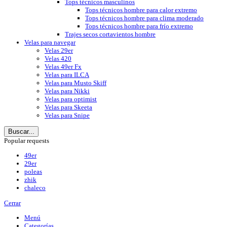
Tops técnicos masculinos
Tops técnicos hombre para calor extremo
Tops técnicos hombre para clima moderado
Tops técnicos hombre para frío extremo
Trajes secos cortavientos hombre
Velas para navegar
Velas 29er
Velas 420
Velas 49er Fx
Velas para ILCA
Velas para Musto Skiff
Velas para Nikki
Velas para optimist
Velas para Skeeta
Velas para Snipe
Buscar...
Popular requests
49er
29er
poleas
zhik
chaleco
Cerrar
Menú
Categorías