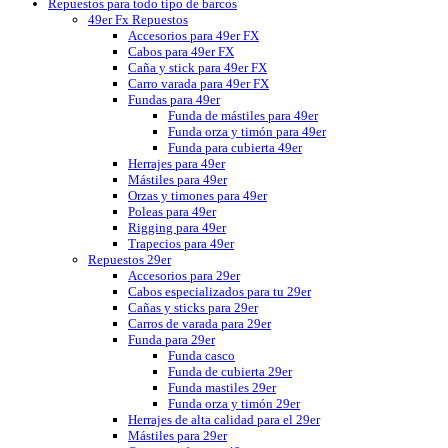
Repuestos para todo tipo de barcos
49er Fx Repuestos
Accesorios para 49er FX
Cabos para 49er FX
Caña y stick para 49er FX
Carro varada para 49er FX
Fundas para 49er
Funda de mástiles para 49er
Funda orza y timón para 49er
Funda para cubierta 49er
Herrajes para 49er
Mástiles para 49er
Orzas y timones para 49er
Poleas para 49er
Rigging para 49er
Trapecios para 49er
Repuestos 29er
Accesorios para 29er
Cabos especializados para tu 29er
Cañas y sticks para 29er
Carros de varada para 29er
Funda para 29er
Funda casco
Funda de cubierta 29er
Funda mastiles 29er
Funda orza y timón 29er
Herrajes de alta calidad para el 29er
Mástiles para 29er