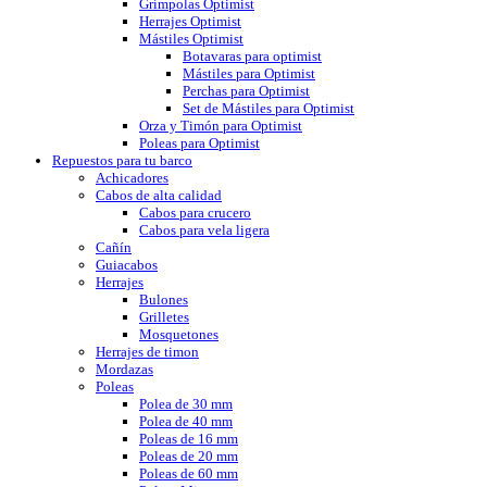
Grímpolas Optimist
Herrajes Optimist
Mástiles Optimist
Botavaras para optimist
Mástiles para Optimist
Perchas para Optimist
Set de Mástiles para Optimist
Orza y Timón para Optimist
Poleas para Optimist
Repuestos para tu barco
Achicadores
Cabos de alta calidad
Cabos para crucero
Cabos para vela ligera
Cañín
Guiacabos
Herrajes
Bulones
Grilletes
Mosquetones
Herrajes de timon
Mordazas
Poleas
Polea de 30 mm
Polea de 40 mm
Poleas de 16 mm
Poleas de 20 mm
Poleas de 60 mm