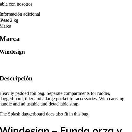
abla con nosotros
Información adicional
Peso
2 kg
Marca
Marca
Windesign
Descripción
Heavily padded foil bag. Separate compartments for rudder,
daggerboard, tiller and a large pocket for accessories. With carrying
handle and adjustable and detachable strap.
The Splash daggerboard does also fit in this bag.
Windesign – Funda orza y