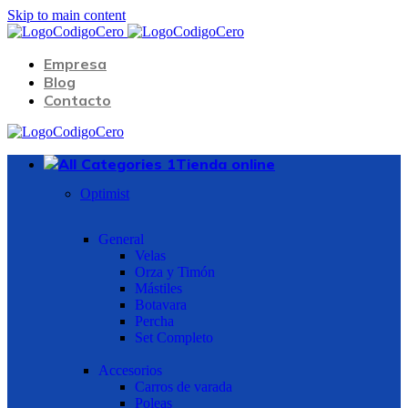
Skip to main content
Empresa
Blog
Contacto
Tienda online
Optimist
General
Velas
Orza y Timón
Mástiles
Botavara
Percha
Set Completo
Accesorios
Carros de varada
Poleas