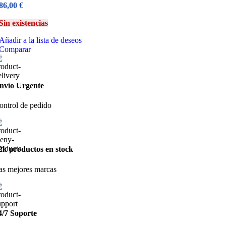
86,00
€
Sin existencias
Añadir a la lista de deseos
Comparar
nvío Urgente
ontrol de pedido
2k productos en stock
as mejores marcas
4/7 Soporte