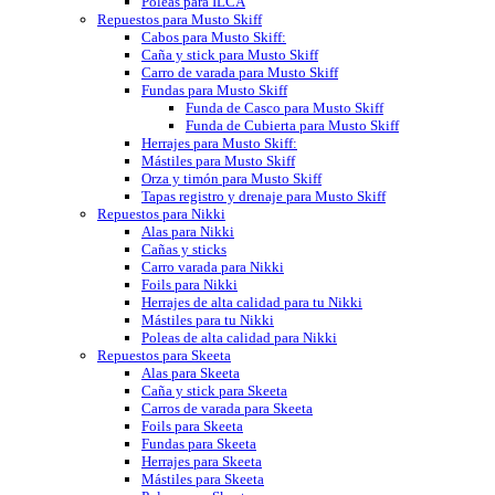
Poleas para ILCA
Repuestos para Musto Skiff
Cabos para Musto Skiff:
Caña y stick para Musto Skiff
Carro de varada para Musto Skiff
Fundas para Musto Skiff
Funda de Casco para Musto Skiff
Funda de Cubierta para Musto Skiff
Herrajes para Musto Skiff:
Mástiles para Musto Skiff
Orza y timón para Musto Skiff
Tapas registro y drenaje para Musto Skiff
Repuestos para Nikki
Alas para Nikki
Cañas y sticks
Carro varada para Nikki
Foils para Nikki
Herrajes de alta calidad para tu Nikki
Mástiles para tu Nikki
Poleas de alta calidad para Nikki
Repuestos para Skeeta
Alas para Skeeta
Caña y stick para Skeeta
Carros de varada para Skeeta
Foils para Skeeta
Fundas para Skeeta
Herrajes para Skeeta
Mástiles para Skeeta