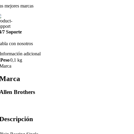
as mejores marcas
4/7 Soporte
abla con nosotros
Información adicional
Peso
0,1 kg
Marca
Marca
Allen Brothers
Descripción