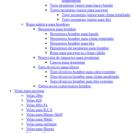
temperatura
Traje neopreno junior para hacer banda
Trajes neopreno junior para navegar
Traje neopreno junior para clima templado
Traje neopreno junior para frío
Ropa náutica para hombres
Neoprenos para hombre
Neoprenos hombre para banda
Neoprenos hombre para clima templado
Neoprenos hombre para frío
Pantalones de neopreno para hombre
Ropa para navegar en clima cálido
Protección de impactos para regatistas
Cascos para regatistas
Tops técnicos masculinos
Tops técnicos hombre para calor extremo
Tops técnicos hombre para clima moderado
Tops técnicos hombre para frío extremo
Trajes secos cortavientos hombre
Velas para navegar
Velas 29er
Velas 420
Velas 49er Fx
Velas para ILCA
Velas para Musto Skiff
Velas para Nikki
Velas para optimist
Velas para Skeeta