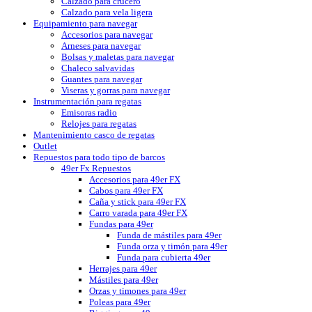
Calzado para crucero
Calzado para vela ligera
Equipamiento para navegar
Accesorios para navegar
Arneses para navegar
Bolsas y maletas para navegar
Chaleco salvavidas
Guantes para navegar
Viseras y gorras para navegar
Instrumentación para regatas
Emisoras radio
Relojes para regatas
Mantenimiento casco de regatas
Outlet
Repuestos para todo tipo de barcos
49er Fx Repuestos
Accesorios para 49er FX
Cabos para 49er FX
Caña y stick para 49er FX
Carro varada para 49er FX
Fundas para 49er
Funda de mástiles para 49er
Funda orza y timón para 49er
Funda para cubierta 49er
Herrajes para 49er
Mástiles para 49er
Orzas y timones para 49er
Poleas para 49er