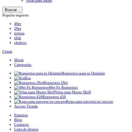
Velas para Snipe
Buscar...
Popular requests
49er
29er
poleas
zhik
chaleco
Cerrar
Menú
Categorías
Repuestos para tu Optimist
Ilca
Repuestos 29er
49er Fx Repuestos
Velas para Musto Skiff
Repuestos 420
Ropa para navegar en crucero
Acceso Tienda
Empresa
Blog
Contacto
Lista de deseos