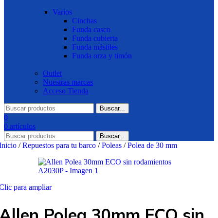
Varios
Cinchas
Funda casco
Funda cubierta
Funda mástiles
Funda orza y timón
Outlet
Nuestras marcas
Acceso Tienda
Buscar...
0
0
artículos
Buscar...
Inicio
/
Repuestos para tu barco
/
Poleas
/
Polea de 30 mm
Clic para ampliar
Allen Polea 30mm ECO sin