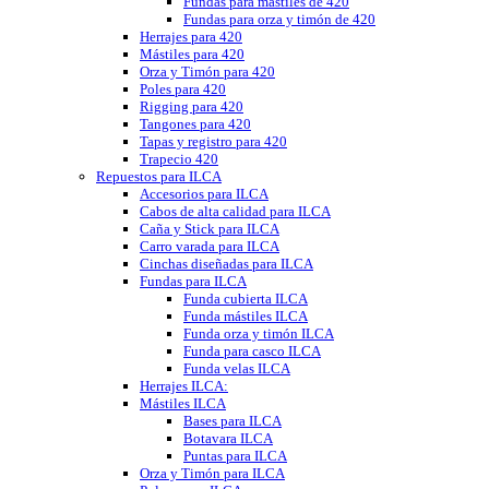
Fundas para mástiles de 420
Fundas para orza y timón de 420
Herrajes para 420
Mástiles para 420
Orza y Timón para 420
Poles para 420
Rigging para 420
Tangones para 420
Tapas y registro para 420
Trapecio 420
Repuestos para ILCA
Accesorios para ILCA
Cabos de alta calidad para ILCA
Caña y Stick para ILCA
Carro varada para ILCA
Cinchas diseñadas para ILCA
Fundas para ILCA
Funda cubierta ILCA
Funda mástiles ILCA
Funda orza y timón ILCA
Funda para casco ILCA
Funda velas ILCA
Herrajes ILCA:
Mástiles ILCA
Bases para ILCA
Botavara ILCA
Puntas para ILCA
Orza y Timón para ILCA