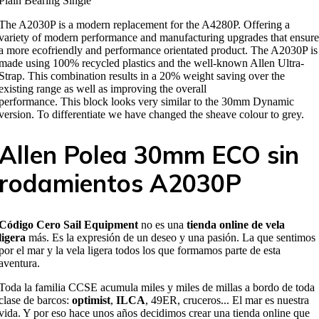
Plain Bearing Single
The A2030P is a modern replacement for the A4280P. Offering a
variety of modern performance and manufacturing upgrades that ensure
a more ecofriendly and performance orientated product. The A2030P is
made using 100% recycled plastics and the well-known Allen Ultra-
Strap. This combination results in a 20% weight saving over the
existing range as well as improving the overall
performance. This block looks very similar to the 30mm Dynamic
version. To differentiate we have changed the sheave colour to grey.
Allen Polea 30mm ECO sin
rodamientos A2030P
Código Cero Sail Equipment
no es una
tienda online de vela
ligera
más. Es la expresión de un deseo y una pasión. La que sentimos
por el mar y la vela ligera todos los que formamos parte de esta
aventura.
Toda la familia CCSE acumula miles y miles de millas a bordo de toda
clase de barcos:
optimist
,
ILCA
, 49ER, cruceros... El mar es nuestra
vida. Y por eso hace unos años decidimos crear una tienda online que