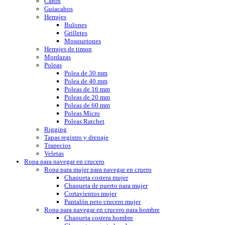
Cañín
Guiacabos
Herrajes
Bulones
Grilletes
Mosquetones
Herrajes de timon
Mordazas
Poleas
Polea de 30 mm
Polea de 40 mm
Poleas de 16 mm
Poleas de 20 mm
Poleas de 60 mm
Poleas Micro
Poleas Ratchet
Rigging
Tapas registro y drenaje
Trapecios
Veletas
Ropa para navegar en crucero
Ropa para mujer para navegar en cruero
Chaqueta costera mujer
Chaqueta de puerto para mujer
Cortavientos mujer
Pantalón peto crucero mujer
Ropa para navegar en crucero para hombre
Chaqueta costera hombre