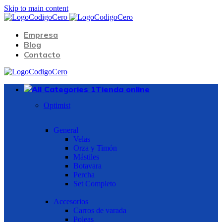
Skip to main content
Empresa
Blog
Contacto
Tienda online
Optimist
General
Velas
Orza y Timón
Mástiles
Botavara
Percha
Set Completo
Accesorios
Carros de varada
Poleas