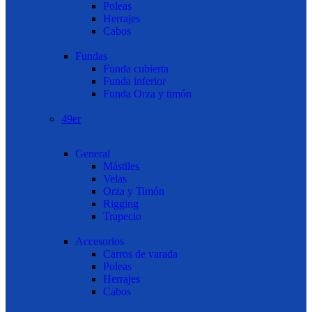
Poleas
Herrajes
Cabos
Fundas
Funda cubierta
Funda inferior
Funda Orza y timón
49er
General
Mástiles
Velas
Orza y Timón
Rigging
Trapecio
Accesorios
Carros de varada
Poleas
Herrajes
Cabos