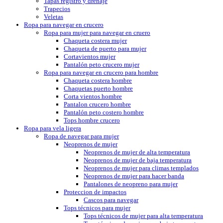
Tapas registro y drenaje
Trapecios
Veletas
Ropa para navegar en crucero
Ropa para mujer para navegar en cruero
Chaqueta costera mujer
Chaqueta de puerto para mujer
Cortavientos mujer
Pantalón peto crucero mujer
Ropa para navegar en crucero para hombre
Chaqueta costera hombre
Chaquetas puerto hombre
Corta vientos hombre
Pantalon crucero hombre
Pantalón peto costero hombre
Tops hombre crucero
Ropa para vela ligera
Ropa de navegar para mujer
Neoprenos de mujer
Neoprenos de mujer de alta temperatura
Neoprenos de mujer de baja temperatura
Neoprenos de mujer para climas templados
Neoprenos de mujer para hacer banda
Pantalones de neopreno para mujer
Proteccion de impactos
Cascos para navegar
Tops técnicos para mujer
Tops técnicos de mujer para alta temperatura