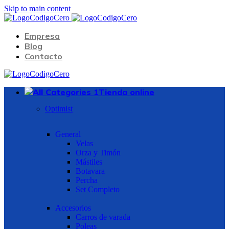
Skip to main content
Empresa
Blog
Contacto
Tienda online
Optimist
General
Velas
Orza y Timón
Mástiles
Botavara
Percha
Set Completo
Accesorios
Carros de varada
Poleas