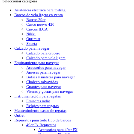
Seleccionar categoría
Asistencia eléctrica para foiling
Barcos de vela ligera en venta
Barcos 29er
Casco nuevo 420
Cascos ILCA
Nikki
Optimist
Skeeta
Calzado para navegar
Calzado para crucero
Calzado para vela ligera
Equipamiento para navegar
Accesorios para navegar
Arneses para navegar
Bolsas y maletas para navegar
Chaleco salvavidas
Guantes para navegar
Viseras y gorras para navegar
Instrumentación para regatas
Emisoras radio
Relojes para regatas
Mantenimiento casco de regatas
Outlet
Repuestos para todo tipo de barcos
49er Fx Repuestos
Accesorios para 49er FX