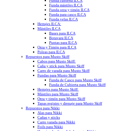
Funda cubierta ILCA
Funda mástiles ILCA
Funda orza y timón ILCA
Funda para casco ILCA
Funda velas ILCA
Herrajes ILCA:
Mástiles ILCA
Bases para ILCA
Botavara ILCA
Puntas para ILCA
Orza y Timón para ILCA
Poleas para ILCA
Repuestos para Musto Skiff
Cabos para Musto Skiff:
Caña y stick para Musto Skiff
Carro de varada para Musto Skiff
Fundas para Musto Skiff
Funda de Casco para Musto Skiff
Funda de Cubierta para Musto Skiff
Herrajes para Musto Skiff:
Mástiles para Musto Skiff
Orza y timón para Musto Skiff
Tapas registro y drenaje para Musto Skiff
Repuestos para Nikki
Alas para Nikki
Cañas y sticks
Carro varada para Nikki
Foils para Nikki