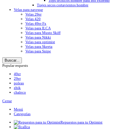
Tops técnicos hombre para frío extremo
Trajes secos cortavientos hombre
Velas para navegar
Velas 29er
Velas 420
Velas 49er Fx
Velas para ILCA
Velas para Musto Skiff
Velas para Nikki
Velas para optimist
Velas para Skeeta
Velas para Snipe
Buscar...
Popular requests
49er
29er
poleas
zhik
chaleco
Cerrar
Menú
Categorías
Repuestos para tu Optimist
Ilca