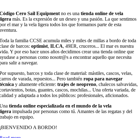
Código Cero Sail Equipment
no es una
tienda online de vela
ligera
más. Es la expresión de un deseo y una pasión. La que sentimos
por el mar y la vela ligera todos los que formamos parte de esta
aventura.
Toda la familia CCSE acumula miles y miles de millas a bordo de toda
clase de barcos:
optimist
,
ILCA
, 49ER, cruceros... El mar es nuestra
vida. Y por eso hace unos años decidimos crear una tienda online que
ayudase a personas como nosotr@s a encontrar aquello que necesita
para salir a navegar.
Por supuesto, barcos y toda clase de material: mástiles, cascos, velas,
carros de varada, repuestos... Pero también
ropa para navegar
técnica
y altamente eficiente:
trajes de neopreno
, chalecos salvavidas,
cortavientos, botas, guantes, cascos, mochilas... Una oferta variada, de
calidad y adaptada a todos los públicos: profesionales, aficionados.
Una
tienda online especializada en el mundo de la vela
ligera
impulsada por personas como tú. Amantes de las regatas y del
trabajo en equipo.
¡BIENVENIDO A BORDO!
Read more