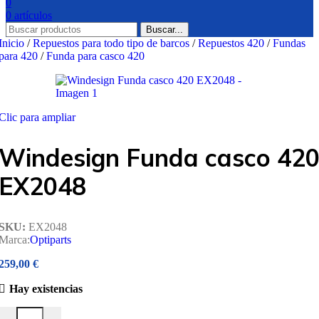
0
0
artículos
Buscar...
Inicio
/
Repuestos para todo tipo de barcos
/
Repuestos 420
/
Fundas
para 420
/
Funda para casco 420
Clic para ampliar
Windesign Funda casco 42
EX2048
SKU:
EX2048
Marca:
Optiparts
259,00
€
Hay existencias
Windesign Funda casco 420 EX2048 cantidad