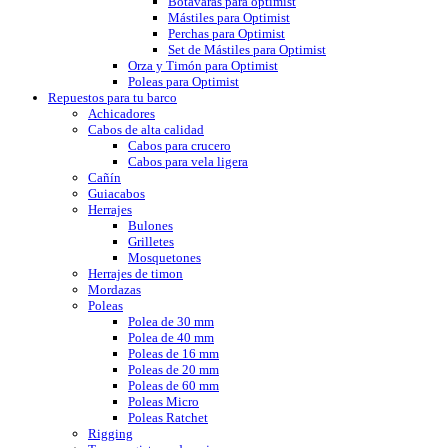
Botavaras para optimist
Mástiles para Optimist
Perchas para Optimist
Set de Mástiles para Optimist
Orza y Timón para Optimist
Poleas para Optimist
Repuestos para tu barco
Achicadores
Cabos de alta calidad
Cabos para crucero
Cabos para vela ligera
Cañín
Guiacabos
Herrajes
Bulones
Grilletes
Mosquetones
Herrajes de timon
Mordazas
Poleas
Polea de 30 mm
Polea de 40 mm
Poleas de 16 mm
Poleas de 20 mm
Poleas de 60 mm
Poleas Micro
Poleas Ratchet
Rigging