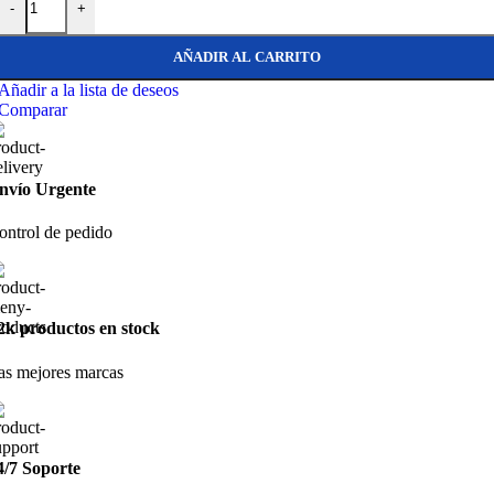
-
+
AÑADIR AL CARRITO
Añadir a la lista de deseos
Comparar
nvío Urgente
ontrol de pedido
2k productos en stock
as mejores marcas
4/7 Soporte