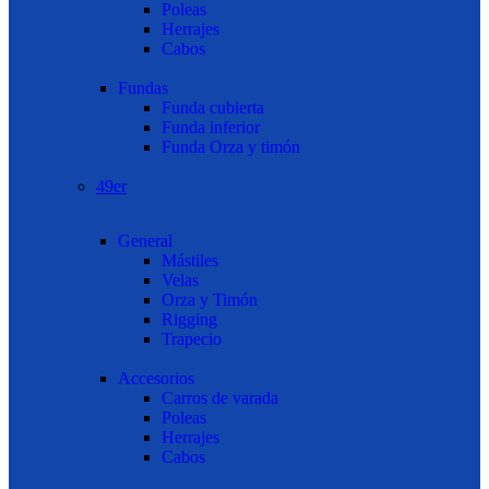
Poleas
Herrajes
Cabos
Fundas
Funda cubierta
Funda inferior
Funda Orza y timón
49er
General
Mástiles
Velas
Orza y Timón
Rigging
Trapecio
Accesorios
Carros de varada
Poleas
Herrajes
Cabos