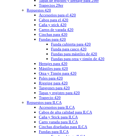
Tapas de registro y drenaje para 29er
Trapecios 29er
Repuestos 420
Accesorios para el 420
Cabos para el 420
Caña y stick 420
Carros de varada 420
Cinchas para 420
Fundas para 420
Funda cubierta para 420
Funda para casco 420
Fundas para mástiles de 420
Fundas para orza y timón de 420
Herrajes para 420
Mástiles para 420
Orza y Timón para 420
Poles para 420
Rigging para 420
Tangones para 420
Tapas y registro para 420
Trapecio 420
Repuestos para ILCA
Accesorios para ILCA
Cabos de alta calidad para ILCA
Caña y Stick para ILCA
Carro varada para ILCA
Cinchas diseñadas para ILCA
Fundas para ILCA