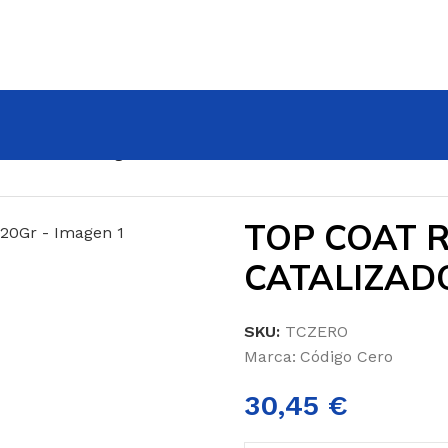
RO GL BR – 1Kg + CATALIZADOR X8 – 20Gr
TOP COAT R
CATALIZADO
SKU:
TCZERO
Marca:
Código Cero
30,45
€