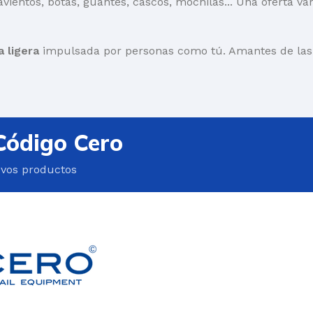
avientos, botas, guantes, cascos, mochilas... Una oferta va
a ligera
impulsada por personas como tú. Amantes de las r
Código Cero
evos productos