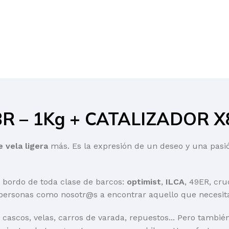
R – 1Kg + CATALIZADOR X8
e vela ligera
más. Es la expresión de un deseo y una pasión
 bordo de toda clase de barcos:
optimist
,
ILCA
, 49ER, cru
personas como nosotr@s a encontrar aquello que necesita 
 cascos, velas, carros de varada, repuestos... Pero tambi