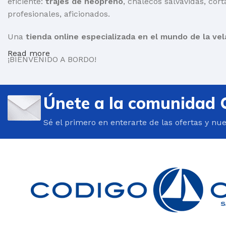
eficiente:
trajes de neopreno
, chalecos salvavidas, cort
profesionales, aficionados.
Una
tienda online especializada en el mundo de la vel
Read more
¡BIENVENIDO A BORDO!
Únete a la comunidad 
Sé el primero en enterarte de las ofertas y nu