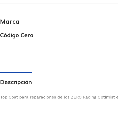
GENERAL
ACCESORIOS
Velas
Carros de varada
Marca
Orza y Timón
Poleas
Mástiles
Herrajes
Código Cero
Botavara
Flotadores
Percha
Cabos
Set Completo
Cañas y Stick
Cinchas
Descripción
Top Coat para reparaciones de los ZERO Racing Optimist