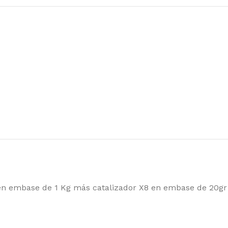
FUNDAS
Funda mástiles
Funda casco
Funda cubierta
Funda orza y timón
Funda vela
 en embase de 1 Kg más catalizador X8 en embase de 20gr