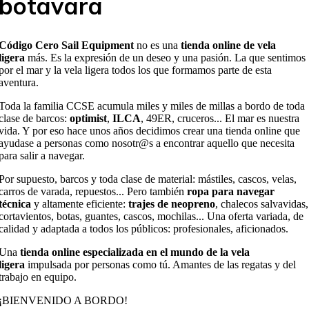
botavara
Código Cero Sail Equipment
no es una
tienda online de vela
ligera
más. Es la expresión de un deseo y una pasión. La que sentimos
por el mar y la vela ligera todos los que formamos parte de esta
aventura.
Toda la familia CCSE acumula miles y miles de millas a bordo de toda
clase de barcos:
optimist
,
ILCA
, 49ER, cruceros... El mar es nuestra
vida. Y por eso hace unos años decidimos crear una tienda online que
ayudase a personas como nosotr@s a encontrar aquello que necesita
para salir a navegar.
Por supuesto, barcos y toda clase de material: mástiles, cascos, velas,
carros de varada, repuestos... Pero también
ropa para navegar
técnica
y altamente eficiente:
trajes de neopreno
, chalecos salvavidas,
cortavientos, botas, guantes, cascos, mochilas... Una oferta variada, de
calidad y adaptada a todos los públicos: profesionales, aficionados.
Una
tienda online especializada en el mundo de la vela
ligera
impulsada por personas como tú. Amantes de las regatas y del
trabajo en equipo.
¡BIENVENIDO A BORDO!