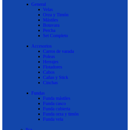
General
Velas
Orza y Timón
Mástiles
Botavara
Percha
Set Completo
Accesorios
Carros de varada
Poleas
Herrajes
Flotadores
Cabos
Cañas y Stick
Cinchas
Fundas
Funda mástiles
Funda casco
Funda cubierta
Funda orza y timón
Funda vela
Ilca