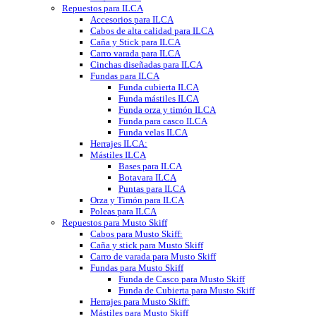
Repuestos para ILCA
Accesorios para ILCA
Cabos de alta calidad para ILCA
Caña y Stick para ILCA
Carro varada para ILCA
Cinchas diseñadas para ILCA
Fundas para ILCA
Funda cubierta ILCA
Funda mástiles ILCA
Funda orza y timón ILCA
Funda para casco ILCA
Funda velas ILCA
Herrajes ILCA:
Mástiles ILCA
Bases para ILCA
Botavara ILCA
Puntas para ILCA
Orza y Timón para ILCA
Poleas para ILCA
Repuestos para Musto Skiff
Cabos para Musto Skiff:
Caña y stick para Musto Skiff
Carro de varada para Musto Skiff
Fundas para Musto Skiff
Funda de Casco para Musto Skiff
Funda de Cubierta para Musto Skiff
Herrajes para Musto Skiff:
Mástiles para Musto Skiff