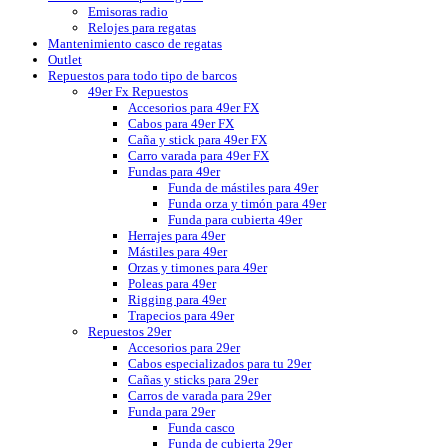
Emisoras radio
Relojes para regatas
Mantenimiento casco de regatas
Outlet
Repuestos para todo tipo de barcos
49er Fx Repuestos
Accesorios para 49er FX
Cabos para 49er FX
Caña y stick para 49er FX
Carro varada para 49er FX
Fundas para 49er
Funda de mástiles para 49er
Funda orza y timón para 49er
Funda para cubierta 49er
Herrajes para 49er
Mástiles para 49er
Orzas y timones para 49er
Poleas para 49er
Rigging para 49er
Trapecios para 49er
Repuestos 29er
Accesorios para 29er
Cabos especializados para tu 29er
Cañas y sticks para 29er
Carros de varada para 29er
Funda para 29er
Funda casco
Funda de cubierta 29er