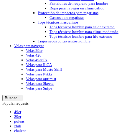
Pantalones de neopreno para hombre
Ropa para navegar en clima cálido
Protección de impactos para regatistas
Cascos para regatistas
Tops técnicos masculinos
Tops técnicos hombre para calor extremo
Tops técnicos hombre para clima moderado
Tops técnicos hombre para frío extremo
Trajes secos cortavientos hombre
Velas para navegar
Velas 29er
Velas 420
Velas 49er Fx
Velas para ILCA
Velas para Musto Skiff
Velas para Nikki
Velas para optimist
Velas para Skeeta
Velas para Snipe
Buscar...
Popular requests
49er
29er
poleas
zhik
chaleco