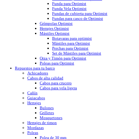
Funda para Optimist
Funda Vela Optimist
Fundas de cubierta para Optimist
Fundas para casco de Optimist
Grímpolas Optimist
Herrajes Optimist
Mástiles Optimist
Botavaras para optimist
Mástiles para Optimist
Perchas para Optimist
Set de Mástiles para Optimist
Orza y Timón para Optimist
Poleas para Optimist
Repuestos para tu barco
Achicadores
Cabos de alta calidad
Cabos para crucero
Cabos para vela ligera
Cañín
Guiacabos
Herrajes
Bulones
Grilletes
Mosquetones
Herrajes de timon
Mordazas
Poleas
Polea de 30 mm