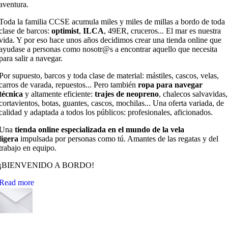
aventura.
Toda la familia CCSE acumula miles y miles de millas a bordo de toda
clase de barcos:
optimist
,
ILCA
, 49ER, cruceros... El mar es nuestra
vida. Y por eso hace unos años decidimos crear una tienda online que
ayudase a personas como nosotr@s a encontrar aquello que necesita
para salir a navegar.
Por supuesto, barcos y toda clase de material: mástiles, cascos, velas,
carros de varada, repuestos... Pero también
ropa para navegar
técnica
y altamente eficiente:
trajes de neopreno
, chalecos salvavidas,
cortavientos, botas, guantes, cascos, mochilas... Una oferta variada, de
calidad y adaptada a todos los públicos: profesionales, aficionados.
Una
tienda online especializada en el mundo de la vela
ligera
impulsada por personas como tú. Amantes de las regatas y del
trabajo en equipo.
¡BIENVENIDO A BORDO!
Read more