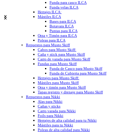
Funda para casco ILCA
Funda velas ILCA
Herrajes ILCA:
Mástiles ILCA
Bases para ILCA
Botavara ILCA
Puntas para ILCA
Orza y Timón para ILCA
Poleas para ILCA
Repuestos para Musto Skiff
Cabos para Musto Skiff:
Caña y stick para Musto Skiff
Carro de varada para Musto Skiff
Fundas para Musto Skiff
Funda de Casco para Musto Skiff
Funda de Cubierta para Musto Skiff
Herrajes para Musto Skiff:
Mástiles para Musto Skiff
Orza y timón para Musto Skiff
Tapas registro y drenaje para Musto Skiff
Repuestos para Nikki
Alas para Nikki
Cañas y sticks
Carro varada para Nikki
Foils para Nikki
Herrajes de alta calidad para tu Nikki
Mástiles para tu Nikki
Poleas de alta calidad para Nikki