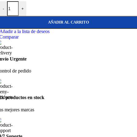
Skeeta Orza vertical GEN2 cantidad
-
+
AÑADIR AL CARRITO
Añadir a la lista de deseos
Comparar
nvío Urgente
ontrol de pedido
2k productos en stock
as mejores marcas
4/7 Soporte