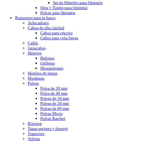
Set de Mástiles para Optimist
Orza y Timón para Optimist
Poleas para Optimist
Repuestos para tu barco
Achicadores
Cabos de alta calidad
Cabos para crucero
Cabos para vela ligera
Cañín
Guiacabos
Herrajes
Bulones
Grilletes
Mosquetones
Herrajes de timon
Mordazas
Poleas
Polea de 30 mm
Polea de 40 mm
Poleas de 16 mm
Poleas de 20 mm
Poleas de 60 mm
Poleas Micro
Poleas Ratchet
Rigging
Tapas registro y drenaje
Trapecios
Veletas