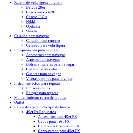
Barcos de vela ligera en venta
Barcos 29er
Casco nuevo 420
Cascos ILCA
Nikki
Optimist
Skeeta
Calzado para navegar
Calzado para crucero
Calzado para vela ligera
Equipamiento para navegar
Accesorios para navegar
Arneses para navegar
Bolsas y maletas para navegar
Chaleco salvavidas
Guantes para navegar
Viseras y gorras para navegar
Instrumentación para regatas
Emisoras radio
Relojes para regatas
Mantenimiento casco de regatas
Outlet
Repuestos para todo tipo de barcos
49er Fx Repuestos
Accesorios para 49er FX
Cabos para 49er FX
Caña y stick para 49er FX
Carro varada para 49er FX