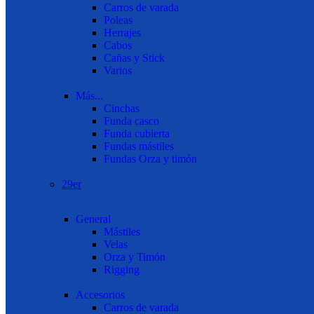
Carros de varada
Poleas
Herrajes
Cabos
Cañas y Stick
Varios
Más...
Cinchas
Funda casco
Funda cubierta
Fundas mástiles
Fundas Orza y timón
29er
General
Mástiles
Velas
Orza y Timón
Rigging
Accesorios
Carros de varada