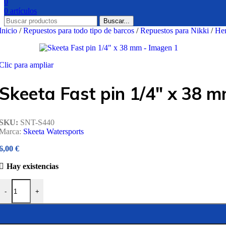
0
0
artículos
Buscar...
Inicio
/
Repuestos para todo tipo de barcos
/
Repuestos para Nikki
/
Her
Clic para ampliar
Skeeta Fast pin 1/4″ x 38 
SKU:
SNT-S440
Marca:
Skeeta Watersports
6,00
€
Hay existencias
Skeeta Fast pin 1/4" x 38 mm cantidad
-
+