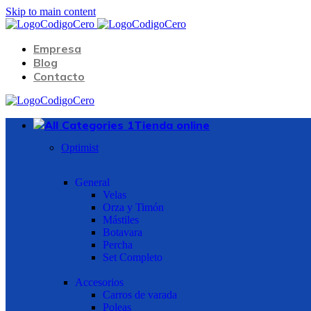
Skip to main content
Empresa
Blog
Contacto
Tienda online
Optimist
General
Velas
Orza y Timón
Mástiles
Botavara
Percha
Set Completo
Accesorios
Carros de varada
Poleas