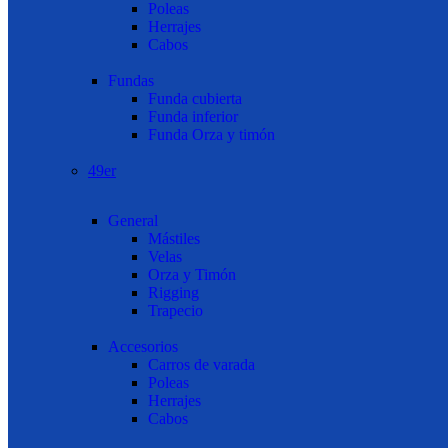
Poleas
Herrajes
Cabos
Fundas
Funda cubierta
Funda inferior
Funda Orza y timón
49er
General
Mástiles
Velas
Orza y Timón
Rigging
Trapecio
Accesorios
Carros de varada
Poleas
Herrajes
Cabos