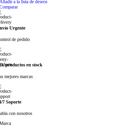
Añadir a la lista de deseos
Comparar
nvío Urgente
ontrol de pedido
2k productos en stock
as mejores marcas
4/7 Soporte
abla con nosotros
Marca