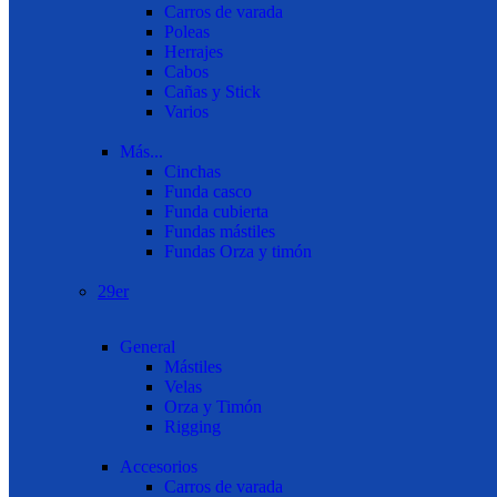
Carros de varada
Poleas
Herrajes
Cabos
Cañas y Stick
Varios
Más...
Cinchas
Funda casco
Funda cubierta
Fundas mástiles
Fundas Orza y timón
29er
General
Mástiles
Velas
Orza y Timón
Rigging
Accesorios
Carros de varada