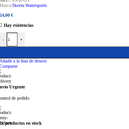
SKU:
SN-R-GY
Marca:
Skeeta Watersports
24,00
€
Hay existencias
Skeeta boca cangrejo botavara cantidad
-
+
Añadir a la lista de deseos
Comparar
nvío Urgente
ontrol de pedido
2k productos en stock