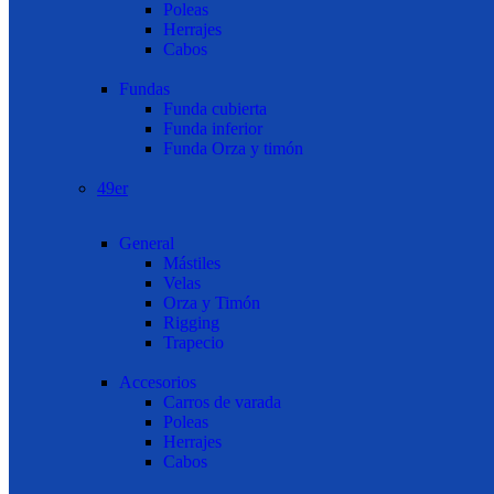
Poleas
Herrajes
Cabos
Fundas
Funda cubierta
Funda inferior
Funda Orza y timón
49er
General
Mástiles
Velas
Orza y Timón
Rigging
Trapecio
Accesorios
Carros de varada
Poleas
Herrajes
Cabos