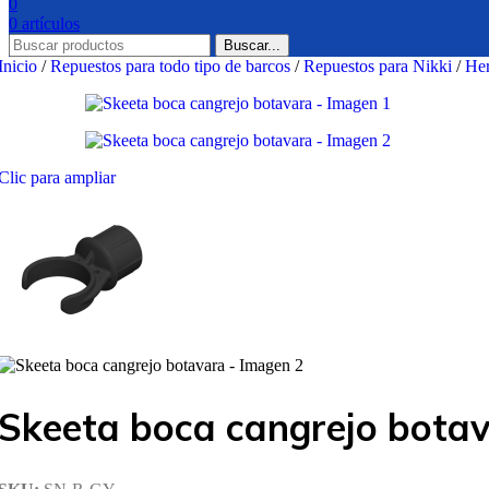
0
0
artículos
Buscar...
Inicio
/
Repuestos para todo tipo de barcos
/
Repuestos para Nikki
/
Her
Clic para ampliar
Skeeta boca cangrejo bota