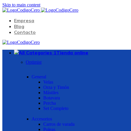
Skip to main content
Empresa
Blog
Contacto
Tienda online
Optimist
General
Velas
Orza y Timón
Mástiles
Botavara
Percha
Set Completo
Accesorios
Carros de varada
Poleas