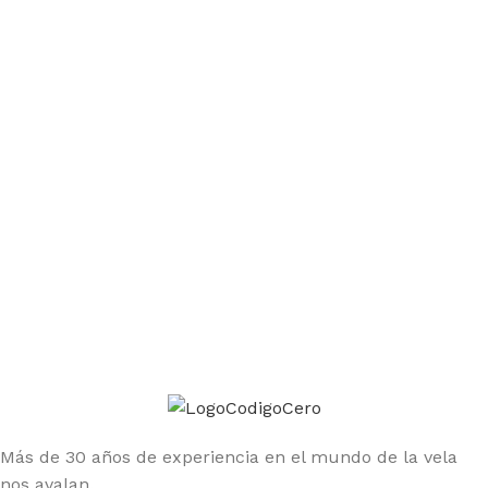
Únete a la comunidad Código Cero
Sé el primero en enterarte de las ofertas y nuevos
productos
Más de 30 años de experiencia en el mundo de la vela
nos avalan.