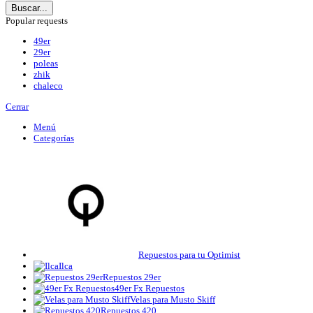
Buscar...
Popular requests
49er
29er
poleas
zhik
chaleco
Cerrar
Menú
Categorías
Repuestos para tu Optimist
Ilca
Repuestos 29er
49er Fx Repuestos
Velas para Musto Skiff
Repuestos 420