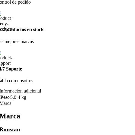
ontrol de pedido
2k productos en stock
as mejores marcas
4/7 Soporte
abla con nosotros
Información adicional
Peso
5,0-4 kg
Marca
Marca
Ronstan