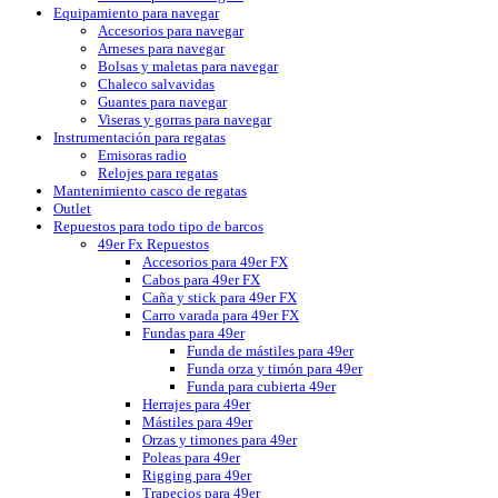
Equipamiento para navegar
Accesorios para navegar
Arneses para navegar
Bolsas y maletas para navegar
Chaleco salvavidas
Guantes para navegar
Viseras y gorras para navegar
Instrumentación para regatas
Emisoras radio
Relojes para regatas
Mantenimiento casco de regatas
Outlet
Repuestos para todo tipo de barcos
49er Fx Repuestos
Accesorios para 49er FX
Cabos para 49er FX
Caña y stick para 49er FX
Carro varada para 49er FX
Fundas para 49er
Funda de mástiles para 49er
Funda orza y timón para 49er
Funda para cubierta 49er
Herrajes para 49er
Mástiles para 49er
Orzas y timones para 49er
Poleas para 49er
Rigging para 49er
Trapecios para 49er