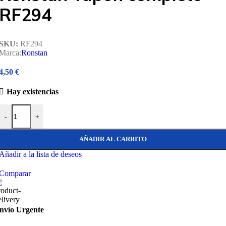
RF294
SKU:
RF294
Marca:
Ronstan
4,50
€
Hay existencias
Ronstan Tapón completo RF294 cantidad
-
+
AÑADIR AL CARRITO
Añadir a la lista de deseos
Comparar
nvío Urgente