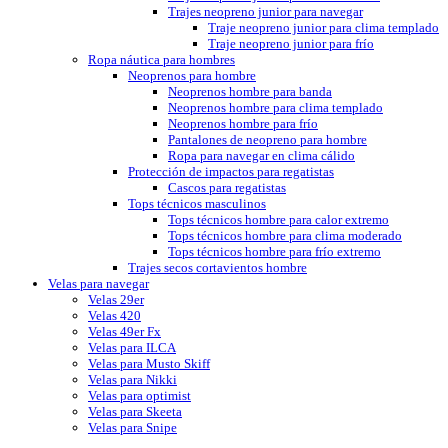
Trajes neopreno junior para navegar
Traje neopreno junior para clima templado
Traje neopreno junior para frío
Ropa náutica para hombres
Neoprenos para hombre
Neoprenos hombre para banda
Neoprenos hombre para clima templado
Neoprenos hombre para frío
Pantalones de neopreno para hombre
Ropa para navegar en clima cálido
Protección de impactos para regatistas
Cascos para regatistas
Tops técnicos masculinos
Tops técnicos hombre para calor extremo
Tops técnicos hombre para clima moderado
Tops técnicos hombre para frío extremo
Trajes secos cortavientos hombre
Velas para navegar
Velas 29er
Velas 420
Velas 49er Fx
Velas para ILCA
Velas para Musto Skiff
Velas para Nikki
Velas para optimist
Velas para Skeeta
Velas para Snipe