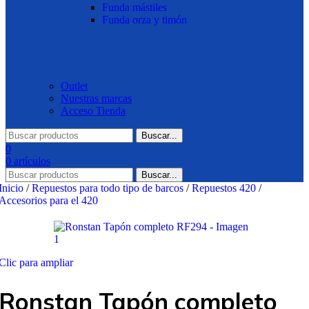
Funda mástiles
Funda orza y timón
Outlet
Nuestras marcas
Acceso Tienda
Buscar...
0
0
artículos
Buscar...
Inicio
/
Repuestos para todo tipo de barcos
/
Repuestos 420
/
Accesorios para el 420
Clic para ampliar
Ronstan Tapón completo