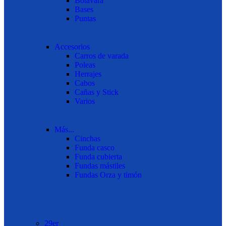
Botavara
Bases
Puntas
Accesorios
Carros de varada
Poleas
Herrajes
Cabos
Cañas y Stick
Varios
Más...
Cinchas
Funda casco
Funda cubierta
Fundas mástiles
Fundas Orza y timón
29er