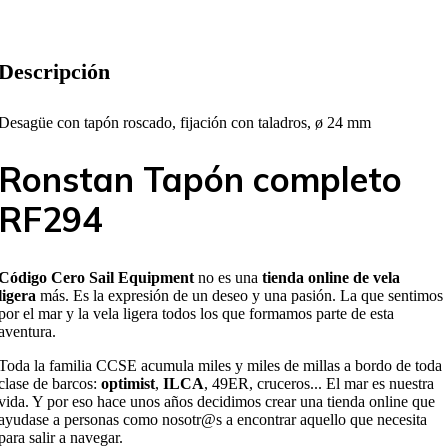
Descripción
Desagüe con tapón roscado, fijación con taladros, ø 24 mm
Ronstan Tapón completo
RF294
Código Cero Sail Equipment
no es una
tienda online de vela
ligera
más. Es la expresión de un deseo y una pasión. La que sentimos
por el mar y la vela ligera todos los que formamos parte de esta
aventura.
Toda la familia CCSE acumula miles y miles de millas a bordo de toda
clase de barcos:
optimist
,
ILCA
, 49ER, cruceros... El mar es nuestra
vida. Y por eso hace unos años decidimos crear una tienda online que
ayudase a personas como nosotr@s a encontrar aquello que necesita
para salir a navegar.