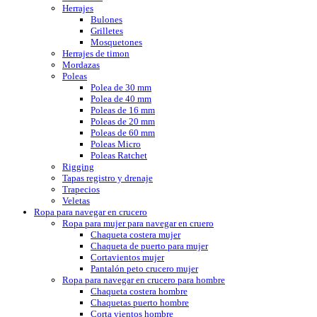
Herrajes
Bulones
Grilletes
Mosquetones
Herrajes de timon
Mordazas
Poleas
Polea de 30 mm
Polea de 40 mm
Poleas de 16 mm
Poleas de 20 mm
Poleas de 60 mm
Poleas Micro
Poleas Ratchet
Rigging
Tapas registro y drenaje
Trapecios
Veletas
Ropa para navegar en crucero
Ropa para mujer para navegar en cruero
Chaqueta costera mujer
Chaqueta de puerto para mujer
Cortavientos mujer
Pantalón peto crucero mujer
Ropa para navegar en crucero para hombre
Chaqueta costera hombre
Chaquetas puerto hombre
Corta vientos hombre