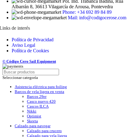
Pol. Ind. Trabanca Badiña, Rúa
Albarrán 8, 36613 Vilagarcía de Arousa, Pontevedra
Phone: +34 692 89 84 89
Mail: info@codigocerose.com
Links de interés
Política de Privacidad
Aviso Legal
Política de Cookies
© Código Cero Sail Equipment
Seleccionar categoría
Asistencia eléctrica para foiling
Barcos de vela ligera en venta
Barcos 29er
Casco nuevo 420
Cascos ILCA
Nikki
Optimist
Skeeta
Calzado para navegar
Calzado para crucero
Calzado para vela ligera