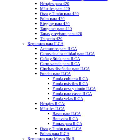
Herrajes para 420
Mástiles para 420
Orza y Timón para 420
Poles para 420
Rigging para 420
Tangones para 420
Tapas y registro para 420
Trapecio 420
Repuestos para ILCA
Accesorios para ILCA
Cabos de alta calidad para ILCA
Caña y Stick para ILCA
Carro varada para ILCA
Cinchas diseñadas para ILCA
Fundas para ILCA
Funda cubierta ILCA
Funda mástiles ILCA
Funda orza y timón ILCA
Funda para casco ILCA
Funda velas ILCA
Herrajes ILCA:
Mástiles ILCA
Bases para ILCA
Botavara ILCA
Puntas para ILCA
Orza y Timón para ILCA
Poleas para ILCA
Repuestos para Musto Skiff