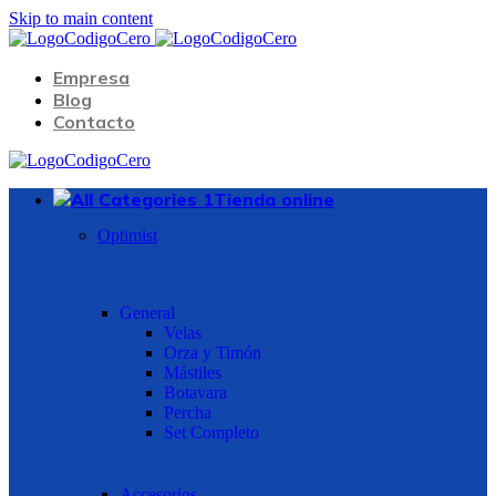
Skip to main content
Empresa
Blog
Contacto
Tienda online
Optimist
General
Velas
Orza y Timón
Mástiles
Botavara
Percha
Set Completo
Accesorios