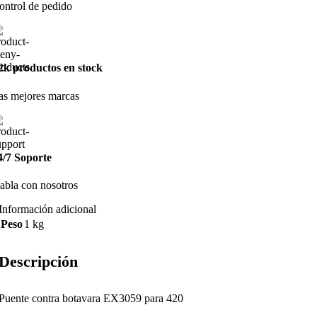
ontrol de pedido
2k productos en stock
as mejores marcas
4/7 Soporte
abla con nosotros
Información adicional
Peso
1 kg
Descripción
Puente contra botavara EX3059 para 420