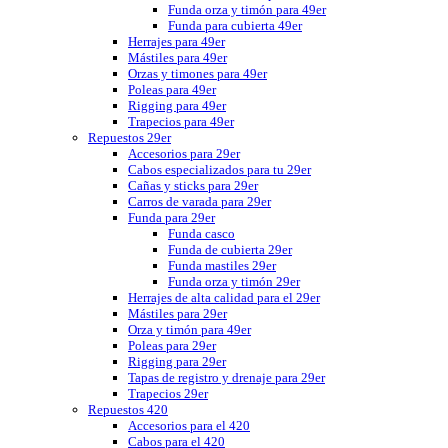
Funda orza y timón para 49er
Funda para cubierta 49er
Herrajes para 49er
Mástiles para 49er
Orzas y timones para 49er
Poleas para 49er
Rigging para 49er
Trapecios para 49er
Repuestos 29er
Accesorios para 29er
Cabos especializados para tu 29er
Cañas y sticks para 29er
Carros de varada para 29er
Funda para 29er
Funda casco
Funda de cubierta 29er
Funda mastiles 29er
Funda orza y timón 29er
Herrajes de alta calidad para el 29er
Mástiles para 29er
Orza y timón para 49er
Poleas para 29er
Rigging para 29er
Tapas de registro y drenaje para 29er
Trapecios 29er
Repuestos 420
Accesorios para el 420
Cabos para el 420