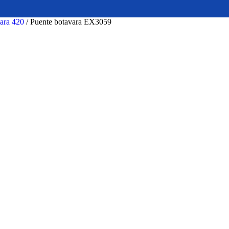
para 420
/
Puente botavara EX3059