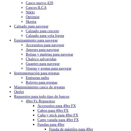
Casco nuevo 420
Cascos ILCA
Nikki
Optimist
Skeeta
Calzado para navegar
Calzado para crucero
Calzado para vela ligera
Equipamiento para navegar
Accesorios para navegar
Arneses para navegar
Bolsas y maletas para navegar
Chaleco salvavidas
Guantes para navegar
Viseras y gorras para navegar
Instrumentación para regatas
Emisoras radio
Relojes para regatas
Mantenimiento casco de regatas
Outlet
Repuestos para todo tipo de barcos
49er Fx Repuestos
Accesorios para 49er FX
Cabos para 49er FX
Caña y stick para 49er FX
Carro varada para 49er FX
Fundas para 49er
Funda de mástiles para 49er