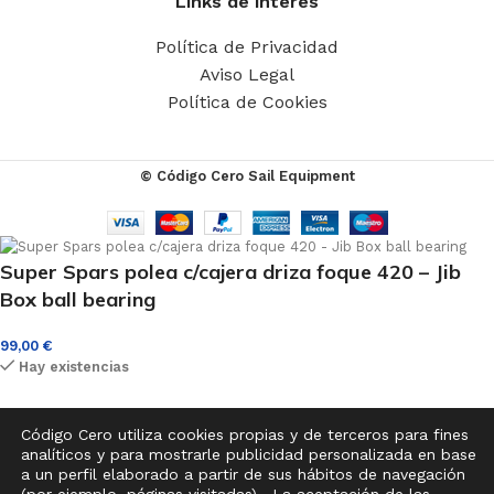
Links de interés
Política de Privacidad
Aviso Legal
Política de Cookies
© Código Cero Sail Equipment
Super Spars polea c/cajera driza foque 420 – Jib
Box ball bearing
99,00
€
Hay existencias
Código Cero utiliza cookies propias y de terceros para fines
analíticos y para mostrarle publicidad personalizada en base
-
+
a un perfil elaborado a partir de sus hábitos de navegación