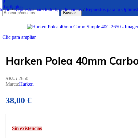
0
0
artículos
Inicio
/
Repuestos para todo tipo de barcos
/
Repuestos para tu Optimis
Buscar...
Clic para ampliar
Harken Polea 40mm Carbo
SKU:
2650
Marca:
Harken
38,00
€
Sin existencias