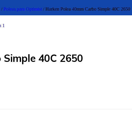
t
/
Poleas para Optimist
/
Harken Polea 40mm Carbo Simple 40C 2650
 Simple 40C 2650