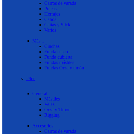
Carros de varada
Poleas
Herrajes
Cabos
Cañas y Stick
Varios
Más...
Cinchas
Funda casco
Funda cubierta
Fundas mástiles
Fundas Orza y timón
29er
General
Mástiles
Velas
Orza y Timón
Rigging
Accesorios
Carros de varada