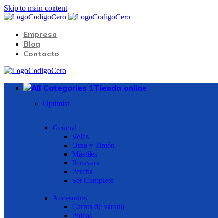
Skip to main content
Empresa
Blog
Contacto
Tienda online
Optimist
General
Velas
Orza y Timón
Mástiles
Botavara
Percha
Set Completo
Accesorios
Carros de varada
Poleas