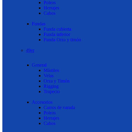
Poleas
Herrajes
Cabos
Fundas
Funda cubierta
Funda inferior
Funda Orza y timón
49er
General
Mástiles
Velas
Orza y Timón
Rigging
Trapecio
Accesorios
Carros de varada
Poleas
Herrajes
Cabos