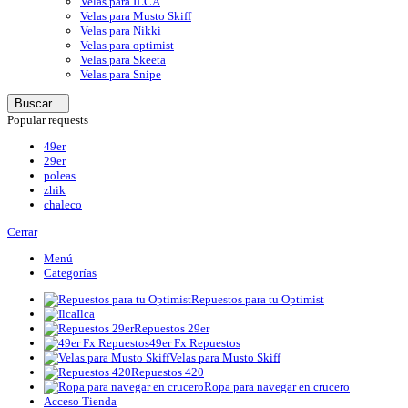
Velas para ILCA
Velas para Musto Skiff
Velas para Nikki
Velas para optimist
Velas para Skeeta
Velas para Snipe
Buscar...
Popular requests
49er
29er
poleas
zhik
chaleco
Cerrar
Menú
Categorías
Repuestos para tu Optimist
Ilca
Repuestos 29er
49er Fx Repuestos
Velas para Musto Skiff
Repuestos 420
Ropa para navegar en crucero
Acceso Tienda