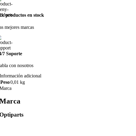
2k productos en stock
as mejores marcas
4/7 Soporte
abla con nosotros
Información adicional
Peso
0,01 kg
Marca
Marca
Optiparts