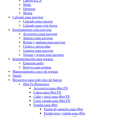
Cascos ILCA
Nikki
Optimist
Skeeta
Calzado para navegar
Calzado para crucero
Calzado para vela ligera
Equipamiento para navegar
Accesorios para navegar
Arneses para navegar
Bolsas y maletas para navegar
Chaleco salvavidas
Guantes para navegar
Viseras y gorras para navegar
Instrumentación para regatas
Emisoras radio
Relojes para regatas
Mantenimiento casco de regatas
Outlet
Repuestos para todo tipo de barcos
49er Fx Repuestos
Accesorios para 49er FX
Cabos para 49er FX
Caña y stick para 49er FX
Carro varada para 49er FX
Fundas para 49er
Funda de mástiles para 49er
Funda orza y timón para 49er