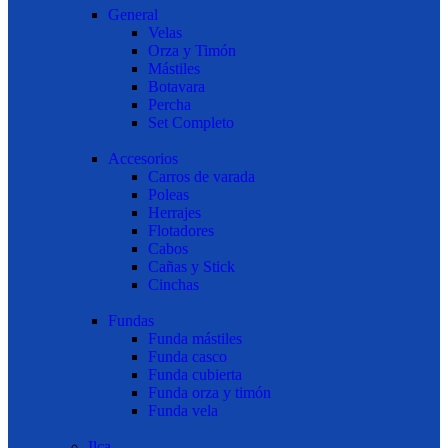
General
Velas
Orza y Timón
Mástiles
Botavara
Percha
Set Completo
Accesorios
Carros de varada
Poleas
Herrajes
Flotadores
Cabos
Cañas y Stick
Cinchas
Fundas
Funda mástiles
Funda casco
Funda cubierta
Funda orza y timón
Funda vela
Ilca