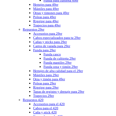
Funda para cubierta 49er
Herrajes para 49er
Mástiles para 49er
Orzas y timones para 49er
Poleas para 49er
Rigging para 49er
Trapecios para 49er
Repuestos 29er
Accesorios para 29er
Cabos especializados para tu 29er
Cañas y sticks para 29er
Carros de varada para 29er
Funda para 29er
Funda casco
Funda de cubierta 29er
Funda mastiles 29er
Funda orza y timón 29er
Herrajes de alta calidad para el 29er
Mástiles para 29er
Orza y timón para 49er
Poleas para 29er
Rigging para 29er
Tapas de registro y drenaje para 29er
Trapecios 29er
Repuestos 420
Accesorios para el 420
Cabos para el 420
Caña y stick 420