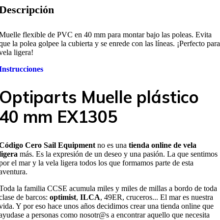
Descripción
Muelle flexible de PVC en 40 mm para montar bajo las poleas. Evita
que la polea golpee la cubierta y se enrede con las líneas. ¡Perfecto para
vela ligera!
Instrucciones
Optiparts Muelle plástico
40 mm EX1305
Código Cero Sail Equipment
no es una
tienda online de vela
ligera
más. Es la expresión de un deseo y una pasión. La que sentimos
por el mar y la vela ligera todos los que formamos parte de esta
aventura.
Toda la familia CCSE acumula miles y miles de millas a bordo de toda
clase de barcos:
optimist
,
ILCA
, 49ER, cruceros... El mar es nuestra
vida. Y por eso hace unos años decidimos crear una tienda online que
ayudase a personas como nosotr@s a encontrar aquello que necesita