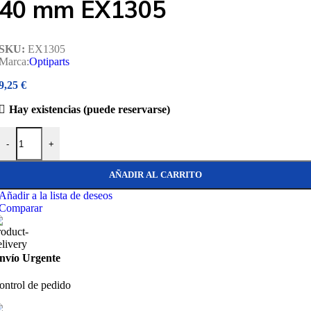
40 mm EX1305
SKU:
EX1305
Marca:
Optiparts
9,25
€
Hay existencias (puede reservarse)
Optiparts Muelle plástico 40 mm EX1305 cantidad
-
+
AÑADIR AL CARRITO
Añadir a la lista de deseos
Comparar
nvío Urgente
ontrol de pedido