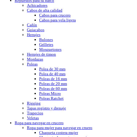
Repuestos para tu barco
Achicadores
Cabos de alta calidad
Cabos para crucero
Cabos para vela ligera
Cañín
Guiacabos
Herrajes
Bulones
Grilletes
Mosquetones
Herrajes de timon
Mordazas
Poleas
Polea de 30 mm
Polea de 40 mm
Poleas de 16 mm
Poleas de 20 mm
Poleas de 60 mm
Poleas Micro
Poleas Ratchet
Rigging
Tapas registro y drenaje
Trapecios
Veletas
Ropa para navegar en crucero
Ropa para mujer para navegar en cruero
Chaqueta costera mujer