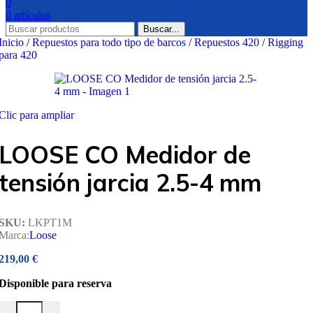
0
0
artículos
Buscar...
Inicio
/
Repuestos para todo tipo de barcos
/
Repuestos 420
/
Rigging
para 420
Clic para ampliar
LOOSE CO Medidor de
tensión jarcia 2.5-4 mm
SKU:
LKPT1M
Marca:
Loose
219,00
€
Disponible para reserva
LOOSE CO Medidor de tensión jarcia 2.5-4 mm cantidad