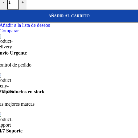
-
+
AÑADIR AL CARRITO
Añadir a la lista de deseos
Comparar
nvío Urgente
ontrol de pedido
2k productos en stock
as mejores marcas
4/7 Soporte