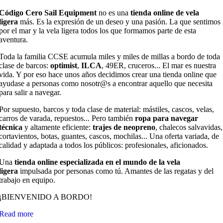
Código Cero Sail Equipment
no es una
tienda online de vela
ligera
más. Es la expresión de un deseo y una pasión. La que sentimos
por el mar y la vela ligera todos los que formamos parte de esta
aventura.
Toda la familia CCSE acumula miles y miles de millas a bordo de toda
clase de barcos:
optimist
,
ILCA
, 49ER, cruceros... El mar es nuestra
vida. Y por eso hace unos años decidimos crear una tienda online que
ayudase a personas como nosotr@s a encontrar aquello que necesita
para salir a navegar.
Por supuesto, barcos y toda clase de material: mástiles, cascos, velas,
carros de varada, repuestos... Pero también
ropa para navegar
técnica
y altamente eficiente:
trajes de neopreno
, chalecos salvavidas,
cortavientos, botas, guantes, cascos, mochilas... Una oferta variada, de
calidad y adaptada a todos los públicos: profesionales, aficionados.
Una
tienda online especializada en el mundo de la vela
ligera
impulsada por personas como tú. Amantes de las regatas y del
trabajo en equipo.
¡BIENVENIDO A BORDO!
Read more