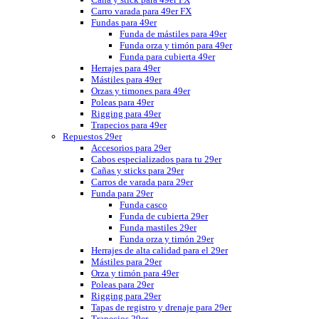
Carro varada para 49er FX
Fundas para 49er
Funda de mástiles para 49er
Funda orza y timón para 49er
Funda para cubierta 49er
Herrajes para 49er
Mástiles para 49er
Orzas y timones para 49er
Poleas para 49er
Rigging para 49er
Trapecios para 49er
Repuestos 29er
Accesorios para 29er
Cabos especializados para tu 29er
Cañas y sticks para 29er
Carros de varada para 29er
Funda para 29er
Funda casco
Funda de cubierta 29er
Funda mastiles 29er
Funda orza y timón 29er
Herrajes de alta calidad para el 29er
Mástiles para 29er
Orza y timón para 49er
Poleas para 29er
Rigging para 29er
Tapas de registro y drenaje para 29er
Trapecios 29er