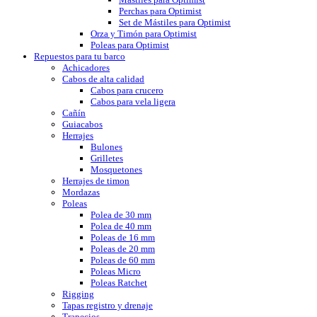
Perchas para Optimist
Set de Mástiles para Optimist
Orza y Timón para Optimist
Poleas para Optimist
Repuestos para tu barco
Achicadores
Cabos de alta calidad
Cabos para crucero
Cabos para vela ligera
Cañín
Guiacabos
Herrajes
Bulones
Grilletes
Mosquetones
Herrajes de timon
Mordazas
Poleas
Polea de 30 mm
Polea de 40 mm
Poleas de 16 mm
Poleas de 20 mm
Poleas de 60 mm
Poleas Micro
Poleas Ratchet
Rigging
Tapas registro y drenaje
Trapecios