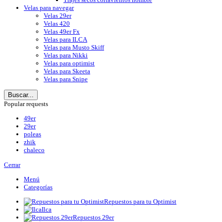
Velas para navegar
Velas 29er
Velas 420
Velas 49er Fx
Velas para ILCA
Velas para Musto Skiff
Velas para Nikki
Velas para optimist
Velas para Skeeta
Velas para Snipe
Buscar...
Popular requests
49er
29er
poleas
zhik
chaleco
Cerrar
Menú
Categorías
Repuestos para tu Optimist
Ilca
Repuestos 29er