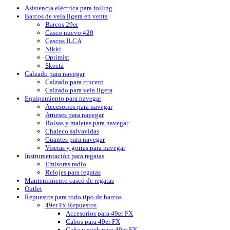
Asistencia eléctrica para foiling
Barcos de vela ligera en venta
Barcos 29er
Casco nuevo 420
Cascos ILCA
Nikki
Optimist
Skeeta
Calzado para navegar
Calzado para crucero
Calzado para vela ligera
Equipamiento para navegar
Accesorios para navegar
Arneses para navegar
Bolsas y maletas para navegar
Chaleco salvavidas
Guantes para navegar
Viseras y gorras para navegar
Instrumentación para regatas
Emisoras radio
Relojes para regatas
Mantenimiento casco de regatas
Outlet
Repuestos para todo tipo de barcos
49er Fx Repuestos
Accesorios para 49er FX
Cabos para 49er FX
Caña y stick para 49er FX