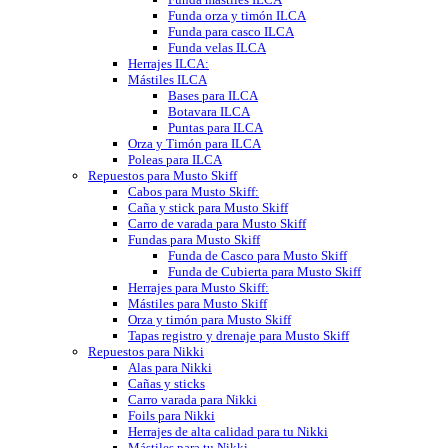
Funda orza y timón ILCA
Funda para casco ILCA
Funda velas ILCA
Herrajes ILCA:
Mástiles ILCA
Bases para ILCA
Botavara ILCA
Puntas para ILCA
Orza y Timón para ILCA
Poleas para ILCA
Repuestos para Musto Skiff
Cabos para Musto Skiff:
Caña y stick para Musto Skiff
Carro de varada para Musto Skiff
Fundas para Musto Skiff
Funda de Casco para Musto Skiff
Funda de Cubierta para Musto Skiff
Herrajes para Musto Skiff:
Mástiles para Musto Skiff
Orza y timón para Musto Skiff
Tapas registro y drenaje para Musto Skiff
Repuestos para Nikki
Alas para Nikki
Cañas y sticks
Carro varada para Nikki
Foils para Nikki
Herrajes de alta calidad para tu Nikki
Mástiles para tu Nikki