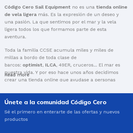
Código Cero Sail Equipment
no es una
tienda online
de vela ligera
más. Es la expresión de un deseo y
una pasión. La que sentimos por el mar y la vela
ligera todos los que formamos parte de esta
aventura.
Toda la familia CCSE acumula miles y miles de
millas a bordo de toda clase de
barcos:
optimist
,
ILCA
, 49ER, cruceros... El mar es
nuestra vida. Y por eso hace unos años decidimos
Read more
crear una tienda online que ayudase a personas
como nosotr@s a encontrar aquello que necesita
para salir a navegar.
Únete a la comunidad Código Cero
Por supuesto, barcos y toda clase de material:
Sé el primero en enterarte de las ofertas y nuevos
mástiles, cascos, velas, carros de varada, repuestos...
productos
Pero también
ropa para navegar técnica
y altamente
eficiente:
trajes de neopreno
, chalecos salvavidas,