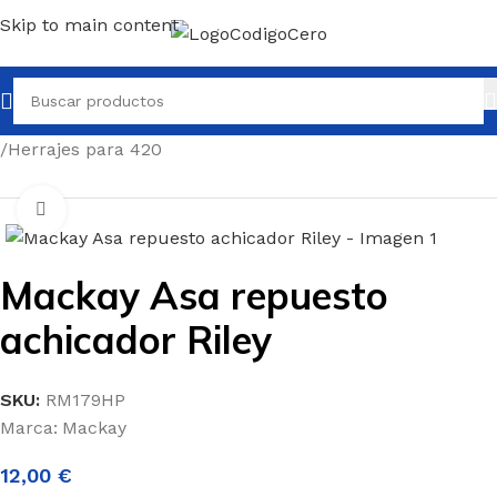
Skip to main content
Inicio
/
Repuestos para todo tipo de barcos
/
Repuestos 420
/
Herrajes para 420
Clic para ampliar
Mackay Asa repuesto
achicador Riley
SKU:
RM179HP
Marca:
Mackay
12,00
€