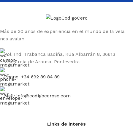
cortavientos, botas, guantes, cascos, mochilas... Una
oferta variada, de calidad y adaptada a todos los
públicos: profesionales, aficionados.
Más de 30 años de experiencia en el mundo de la vela
Una
tienda online especializada en el mundo de la
nos avalan.
vela ligera
impulsada por personas como tú.
Amantes de las regatas y del trabajo en equipo.
Pol. Ind. Trabanca Badiña, Rúa Albarrán 8, 36613
¡BIENVENIDO A BORDO!
Vilagarcía de Arousa, Pontevedra
Phone: +34 692 89 84 89
Mail: info@codigocerose.com
Links de interés