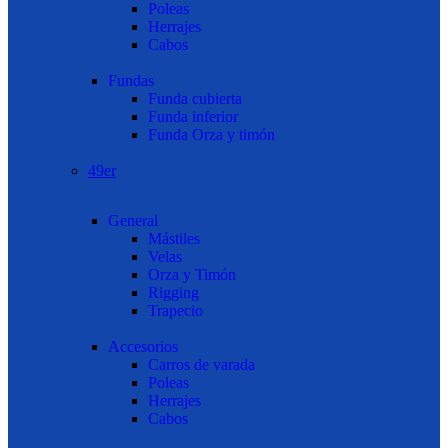
Poleas
Herrajes
Cabos
Fundas
Funda cubierta
Funda inferior
Funda Orza y timón
49er
General
Mástiles
Velas
Orza y Timón
Rigging
Trapecio
Accesorios
Carros de varada
Poleas
Herrajes
Cabos