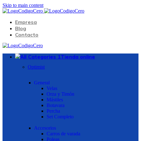
Skip to main content
Empresa
Blog
Contacto
Tienda online
Optimist
General
Velas
Orza y Timón
Mástiles
Botavara
Percha
Set Completo
Accesorios
Carros de varada
Poleas