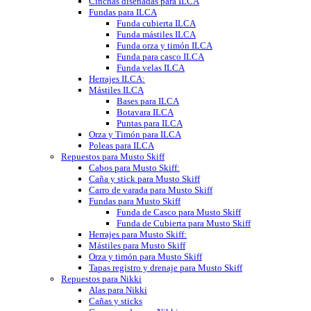
Cinchas diseñadas para ILCA
Fundas para ILCA
Funda cubierta ILCA
Funda mástiles ILCA
Funda orza y timón ILCA
Funda para casco ILCA
Funda velas ILCA
Herrajes ILCA:
Mástiles ILCA
Bases para ILCA
Botavara ILCA
Puntas para ILCA
Orza y Timón para ILCA
Poleas para ILCA
Repuestos para Musto Skiff
Cabos para Musto Skiff:
Caña y stick para Musto Skiff
Carro de varada para Musto Skiff
Fundas para Musto Skiff
Funda de Casco para Musto Skiff
Funda de Cubierta para Musto Skiff
Herrajes para Musto Skiff:
Mástiles para Musto Skiff
Orza y timón para Musto Skiff
Tapas registro y drenaje para Musto Skiff
Repuestos para Nikki
Alas para Nikki
Cañas y sticks