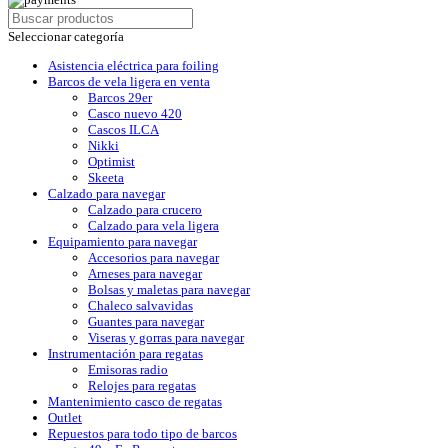
Seleccionar categoría
Asistencia eléctrica para foiling
Barcos de vela ligera en venta
Barcos 29er
Casco nuevo 420
Cascos ILCA
Nikki
Optimist
Skeeta
Calzado para navegar
Calzado para crucero
Calzado para vela ligera
Equipamiento para navegar
Accesorios para navegar
Arneses para navegar
Bolsas y maletas para navegar
Chaleco salvavidas
Guantes para navegar
Viseras y gorras para navegar
Instrumentación para regatas
Emisoras radio
Relojes para regatas
Mantenimiento casco de regatas
Outlet
Repuestos para todo tipo de barcos