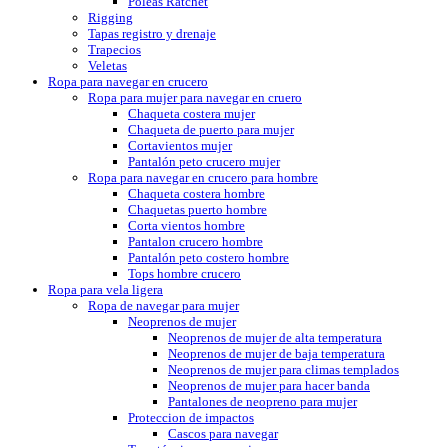
Poleas Ratchet
Rigging
Tapas registro y drenaje
Trapecios
Veletas
Ropa para navegar en crucero
Ropa para mujer para navegar en cruero
Chaqueta costera mujer
Chaqueta de puerto para mujer
Cortavientos mujer
Pantalón peto crucero mujer
Ropa para navegar en crucero para hombre
Chaqueta costera hombre
Chaquetas puerto hombre
Corta vientos hombre
Pantalon crucero hombre
Pantalón peto costero hombre
Tops hombre crucero
Ropa para vela ligera
Ropa de navegar para mujer
Neoprenos de mujer
Neoprenos de mujer de alta temperatura
Neoprenos de mujer de baja temperatura
Neoprenos de mujer para climas templados
Neoprenos de mujer para hacer banda
Pantalones de neopreno para mujer
Proteccion de impactos
Cascos para navegar