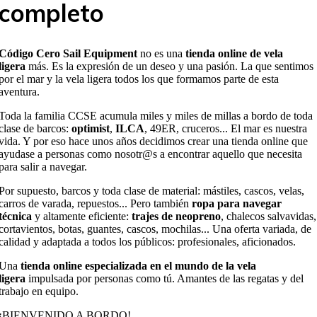
completo
Código Cero Sail Equipment
no es una
tienda online de vela
ligera
más. Es la expresión de un deseo y una pasión. La que sentimos
por el mar y la vela ligera todos los que formamos parte de esta
aventura.
Toda la familia CCSE acumula miles y miles de millas a bordo de toda
clase de barcos:
optimist
,
ILCA
, 49ER, cruceros... El mar es nuestra
vida. Y por eso hace unos años decidimos crear una tienda online que
ayudase a personas como nosotr@s a encontrar aquello que necesita
para salir a navegar.
Por supuesto, barcos y toda clase de material: mástiles, cascos, velas,
carros de varada, repuestos... Pero también
ropa para navegar
técnica
y altamente eficiente:
trajes de neopreno
, chalecos salvavidas,
cortavientos, botas, guantes, cascos, mochilas... Una oferta variada, de
calidad y adaptada a todos los públicos: profesionales, aficionados.
Una
tienda online especializada en el mundo de la vela
ligera
impulsada por personas como tú. Amantes de las regatas y del
trabajo en equipo.
¡BIENVENIDO A BORDO!