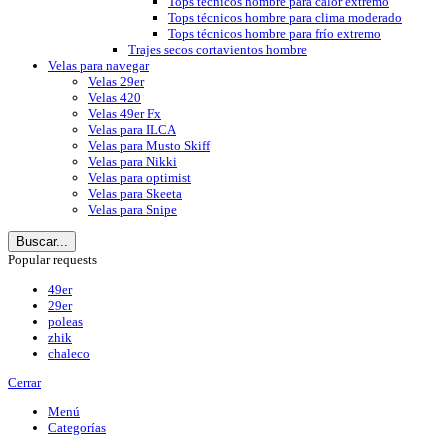
Tops técnicos hombre para calor extremo
Tops técnicos hombre para clima moderado
Tops técnicos hombre para frío extremo
Trajes secos cortavientos hombre
Velas para navegar
Velas 29er
Velas 420
Velas 49er Fx
Velas para ILCA
Velas para Musto Skiff
Velas para Nikki
Velas para optimist
Velas para Skeeta
Velas para Snipe
Buscar...
Popular requests
49er
29er
poleas
zhik
chaleco
Cerrar
Menú
Categorías