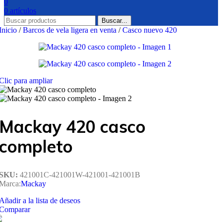
0
0
artículos
Buscar...
Inicio
/
Barcos de vela ligera en venta
/
Casco nuevo 420
Clic para ampliar
Mackay 420 casco
completo
SKU:
421001C-421001W-421001-421001B
Marca:
Mackay
Añadir a la lista de deseos
Comparar