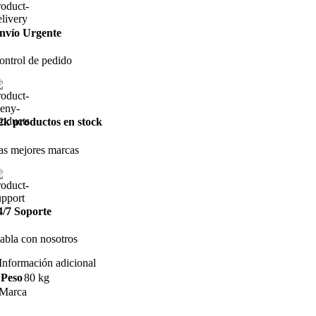
nvío Urgente
ontrol de pedido
2k productos en stock
as mejores marcas
4/7 Soporte
abla con nosotros
Información adicional
Peso
80 kg
Marca