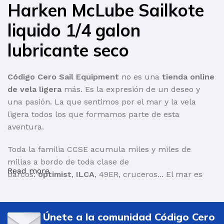
Harken McLube Sailkote
liquido 1/4 galon
lubricante seco
Código Cero Sail Equipment
no es una
tienda online
de vela ligera
más. Es la expresión de un deseo y
una pasión. La que sentimos por el mar y la vela
ligera todos los que formamos parte de esta
aventura.
Toda la familia CCSE acumula miles y miles de
millas a bordo de toda clase de
Read more
barcos:
optimist
,
ILCA
, 49ER, cruceros... El mar es
nuestra vida. Y por eso hace unos años decidimos
crear una tienda online que ayudase a personas
como nosotr@s a encontrar aquello que necesita
Únete a la comunidad Código Cero