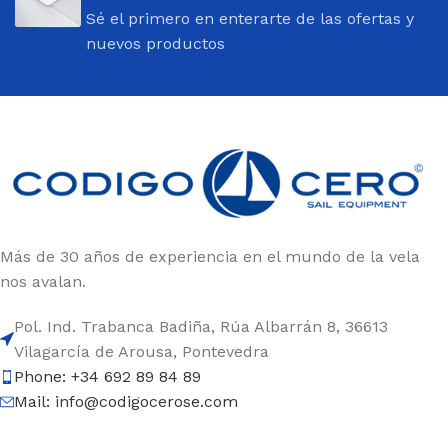
para salir a navegar.
Sé el primero en enterarte de las ofertas y
nuevos productos
Por supuesto, barcos y toda clase de material:
mástiles, cascos, velas, carros de varada, repuestos...
Pero también
ropa para navegar técnica
y altamente
eficiente:
trajes de neopreno
, chalecos salvavidas,
cortavientos, botas, guantes, cascos, mochilas... Una
oferta variada, de calidad y adaptada a todos los
públicos: profesionales, aficionados.
Una
tienda online especializada en el mundo de la
Más de 30 años de experiencia en el mundo de la vela
vela ligera
impulsada por personas como tú.
nos avalan.
Amantes de las regatas y del trabajo en equipo.
Pol. Ind. Trabanca Badiña, Rúa Albarrán 8, 36613
¡BIENVENIDO A BORDO!
Vilagarcía de Arousa, Pontevedra
Phone: +34 692 89 84 89
Mail: info@codigocerose.com